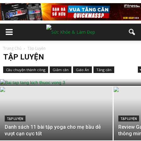
Trang Chủ
Tập Luyện
TẬP LUYỆN
TẬP LUYỆN
9 bài tập tăng kích thước vòng 3 cho nữ
Câu chuyện thành công
Giảm cân
Giáo Án
Tăng cân
chỉ 30 phút mỗi ngày
Thể Hình
TẬP LUYỆN
TẬP LUYỆN
Danh sách 11 bài tập yoga cho mẹ bầu dễ
Review G
vượt cạn cực tốt
thông min