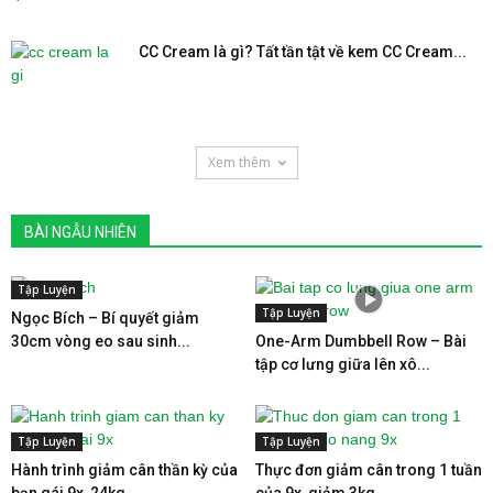
CC Cream là gì? Tất tần tật về kem CC Cream...
Xem thêm
BÀI NGẪU NHIÊN
Tập Luyện
Tập Luyện
Ngọc Bích – Bí quyết giảm
30cm vòng eo sau sinh...
One-Arm Dumbbell Row – Bài
tập cơ lưng giữa lên xô...
Tập Luyện
Tập Luyện
Hành trình giảm cân thần kỳ của
Thực đơn giảm cân trong 1 tuần