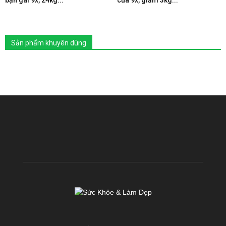
bạn gái 9x, 24kg...
của 9x, giảm 3kg...
Sản phẩm khuyên dùng