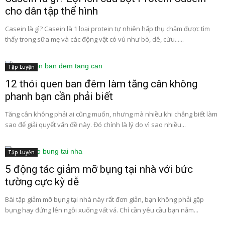
cho dân tập thể hình
Casein là gì? Casein là 1 loại protein tự nhiên hấp thụ chậm được tìm
thấy trong sữa mẹ và các động vật có vú như bò, dê, cừu......
Tập Luyện
12 thói quen ban đêm làm tăng cân không
phanh bạn cần phải biết
Tăng cân không phải ai cũng muốn, nhưng mà nhiều khi chẳng biết làm
sao để giải quyết vấn đề này. Đó chính là lý do vì sao nhiều...
Tập Luyện
5 động tác giảm mỡ bụng tại nhà với bức
tường cực kỳ dễ
Bài tập giảm mỡ bụng tại nhà này rất đơn giản, bạn không phải gập
bụng hay đứng lên ngồi xuống vất vả. Chỉ cần yêu cầu bạn nằm...