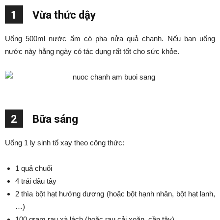
1
Vừa thức dậy
Uống 500ml nước ấm có pha nửa quả chanh. Nếu bạn uống
nước này hằng ngày có tác dụng rất tốt cho sức khỏe.
2
Bữa sáng
Uống 1 ly sinh tố xay theo công thức:
1 quả chuối
4 trái dâu tây
2 thìa bột hạt hướng dương (hoặc bột hạnh nhân, bột hạt lanh,
…)
100 gram rau xà lách (hoặc rau cải xoăn, cần tây)