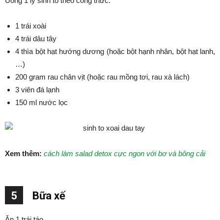
Uống 1 ly sinh tố theo công thức:
1 trái xoài
4 trái dâu tây
4 thìa bột hạt hướng dương (hoặc bột hạnh nhân, bột hạt lanh,
…)
200 gram rau chân vịt (hoặc rau mồng tơi, rau xà lách)
3 viên đá lạnh
150 ml nước lọc
Xem thêm:
cách làm salad detox cực ngon với bơ và bông cải
5
Bữa xế
Ăn 1 trái táo