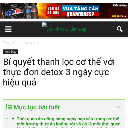
Trang Chủ
Mẹo Hay
Mẹo Hay
Bí quyết thanh lọc cơ thể với
thực đơn detox 3 ngày cực
hiệu quả
Mục lục bài biết
Thói quen ăn uống hàng ngày nạp vào trong cơ thể
một lượng thức ăn không tốt và đó là một thói quen