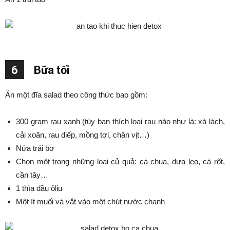
6
Bữa tối
Ăn một đĩa salad theo công thức bao gồm:
300 gram rau xanh (tùy bạn thích loại rau nào như là: xà lách,
cải xoăn, rau diếp, mồng tơi, chân vịt…)
Nửa trái bơ
Chọn một trong những loại củ quả: cà chua, dưa leo, cà rốt,
cần tây…
1 thìa dầu ôliu
Một ít muối và vắt vào một chút nước chanh