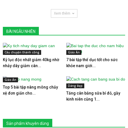
Xem thêm
BÀI NGẪU NHIÊN
Câu chuyện thành công
Giáo Án
Kỷ lục độc nhất giảm 40kg nhờ
7 bài tập thể dục tốt cho sức
nhảy dây giảm cân...
khỏe nam giới...
Giáo Án
Dáng Đẹp
Top 5 bài tập nâng mông chảy
xệ đơn giản cho...
Tăng cân bằng sữa bí đỏ, gầy
kinh niên cũng 1...
Sản phẩm khuyên dùng