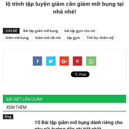
lộ trình tập luyện giảm cân giảm mỡ bụng tại
nhà nhé!
CHỦ ĐỀ
Bài tập giảm mỡ bụng
bài tập gym cho nữ
Giảm mỡ bụng
Giảm mỡ cắt nét
tập gym
Thể dục thẩm mỹ
BÀI VIẾT LIÊN QUAN
XEM THÊM
Blog
10 Bài tập giảm mỡ bụng dành riêng cho
phụ nữ: hướng dẫn chi tiết nhất