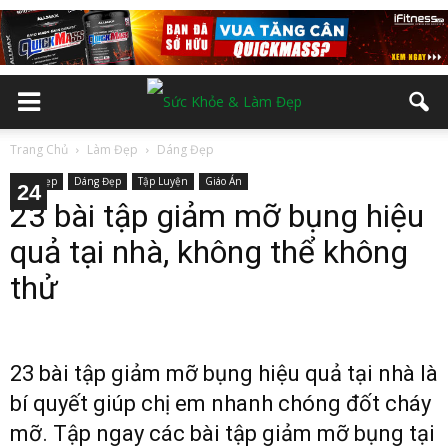
Trang Chủ
Làm Đẹp
Dáng Đẹp
Làm Đẹp
Dáng Đẹp
Tập Luyện
Giáo Án
10
12
13
14
15
16
17
18
19
20
21
22
23
24
11
2
3
4
5
6
7
8
9
23 bài tập giảm mỡ bụng hiệu
quả tại nhà, không thể không
thử
23 bài tập giảm mỡ bụng hiệu quả tại nhà là
bí quyết giúp chị em nhanh chóng đốt cháy
mỡ. Tập ngay các bài tập giảm mỡ bụng tại