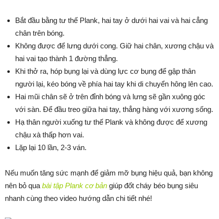
Bắt đầu bằng tư thế Plank, hai tay ở dưới hai vai và hai cẳng
chân trên bóng.
Không được để lưng dưới cong. Giữ hai chân, xương chậu và
hai vai tạo thành 1 đường thẳng.
Khi thở ra, hóp bụng lại và dùng lực cơ bụng để gập thân
người lại, kéo bóng về phía hai tay khi di chuyển hông lên cao.
Hai mũi chân sẽ ở trên đỉnh bóng và lưng sẽ gần xuông góc
với sàn. Để đầu treo giữa hai tay, thẳng hàng với xương sống.
Hạ thân người xuống tư thế Plank và không được để xương
chậu xà thấp hơn vai.
Lặp lại 10 lần, 2-3 ván.
Nếu muốn tăng sức mạnh để giảm mỡ bụng hiệu quả, bạn không
nên bỏ qua
bài tập Plank cơ bản
giúp đốt cháy béo bụng siêu
nhanh cùng theo video hướng dẫn chi tiết nhé!