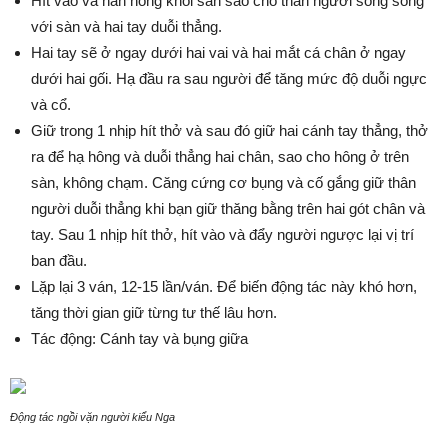
Hít vào và nân hông khỏi sàn sao cho thân người song song
với sàn và hai tay duỗi thẳng.
Hai tay sẽ ở ngay dưới hai vai và hai mắt cá chân ở ngay
dưới hai gối. Hạ đầu ra sau người để tăng mức độ duỗi ngực
và cổ.
Giữ trong 1 nhịp hít thở và sau đó giữ hai cánh tay thẳng, thở
ra để hạ hông và duỗi thẳng hai chân, sao cho hông ở trên
sàn, không chạm. Căng cứng cơ bụng và cố gắng giữ thân
người duỗi thẳng khi bạn giữ thăng bằng trên hai gót chân và
tay. Sau 1 nhịp hít thở, hít vào và đẩy người ngược lại vị trí
ban đầu.
Lặp lại 3 ván, 12-15 lần/ván. Để biến động tác này khó hơn,
tăng thời gian giữ từng tư thế lâu hơn.
Tác động: Cánh tay và bụng giữa
Động tác ngồi vặn người kiểu Nga