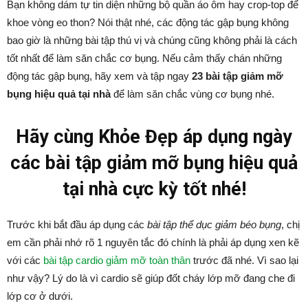
Bạn không dám tự tin diện những bộ quần áo ôm hay crop-top để
khoe vòng eo thon? Nói thật nhé, các động tác gập bụng không
bao giờ là những bài tập thú vị và chúng cũng không phải là cách
tốt nhất để làm săn chắc cơ bụng. Nếu cảm thấy chán những
động tác gập bụng, hãy xem và tập ngay
23 bài tập giảm mỡ
bụng hiệu quả tại nhà
để làm săn chắc vùng cơ bụng nhé.
Hãy cùng Khỏe Đẹp áp dụng ngày
các bài tập giảm mỡ bụng hiệu quả
tại nhà cực kỳ tốt nhé!
Trước khi bắt đầu áp dụng các
bài tập thể dục giảm béo bụng
, chị
em cần phải nhớ rõ 1 nguyên tắc đó chính là phải áp dụng xen kẽ
với các
bài tập cardio giảm mỡ toàn thân
trước đã nhé. Vì sao lại
như vậy? Lý do là vì cardio sẽ giúp đốt cháy lớp mỡ đang che đi
lớp cơ ở dưới.