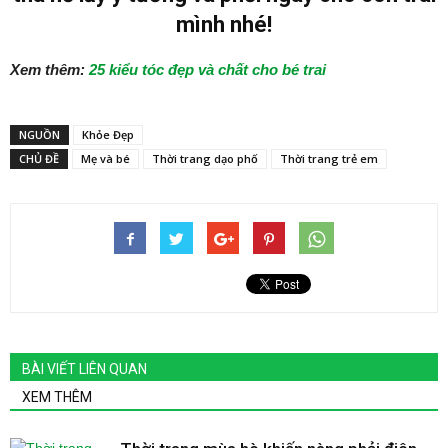
mình nhé!
Xem thêm:
25 kiểu tóc đẹp và chất cho bé trai
NGUỒN
Khỏe Đẹp
CHỦ ĐỀ
Mẹ và bé
Thời trang dạo phố
Thời trang trẻ em
BÀI VIẾT LIÊN QUAN
XEM THÊM