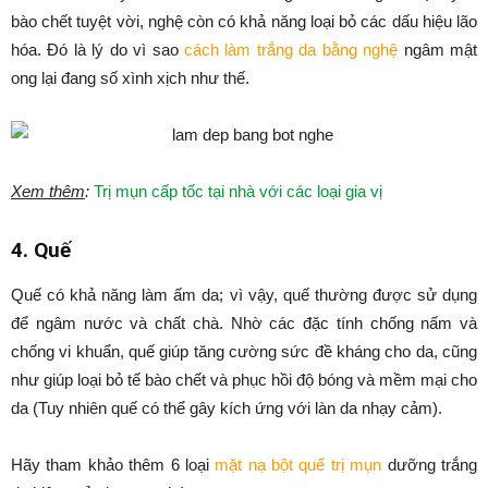
bào chết tuyệt vời, nghệ còn có khả năng loại bỏ các dấu hiệu lão
hóa. Đó là lý do vì sao
cách làm trắng da bằng nghệ
ngâm mật
ong lại đang số xình xịch như thế.
Xem thêm
:
Trị mụn cấp tốc tại nhà với các loại gia vị
4. Quế
Quế có khả năng làm ấm da; vì vậy, quế thường được sử dụng
để ngâm nước và chất chà. Nhờ các đặc tính chống nấm và
chống vi khuẩn, quế giúp tăng cường sức đề kháng cho da, cũng
như giúp loại bỏ tế bào chết và phục hồi độ bóng và mềm mại cho
da (Tuy nhiên quế có thể gây kích ứng với làn da nhạy cảm).
Hãy tham khảo thêm 6 loại
mặt nạ bột quế trị mụn
dưỡng trắng