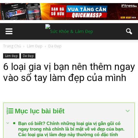
Trang Chủ
Làm Đẹp
Da Đẹp
Làm Đẹp
Da Đẹp
6 loại gia vị bạn nên thêm ngay
vào sổ tay làm đẹp của mình
Mục lục bài biết
Bạn có biết? Chính những loại gia vị gần gũi có
ngay trong nhà chính là bí mật về vẻ đẹp của bạn.
Các loại gia vị làm đẹp này thường có đặc tính