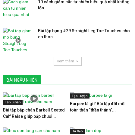
10 cách giảm cân tự nhiên hiệu quả nhất không
tốn...
Bài tập bụng #29 Straight Leg Toe Touches cho
eo thon...
Xem thêm
BÀI NGẪU NHIÊN
Tập Luyện
Tập Luyện
Burpee là gì? Bài tập đốt mỡ
Bài tập bắp chân Barbell Seated
toàn thân “thần thánh”...
Calf Raise giúp bắp chuối...
Da Đẹp