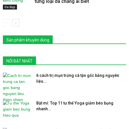
từng loại da chẳng ai biết
Da Đẹp
Sản phẩm khuyên dùng
NỔI BẬT NHẤT
6 cách trị mụn trứng cá tận gốc bằng nguyên
liệu...
Bật mí: Top 11 tư thế Yoga giảm béo bụng
nhanh...