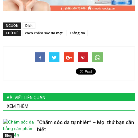
NGUỒN
Dịch
CHỦ ĐỀ
cách chăm sóc da mặt
Trắng da
BÀI VIẾT LIÊN QUAN
XEM THÊM
“Chăm sóc da tự nhiên” – Mọi thứ bạn cần
biết
Blog