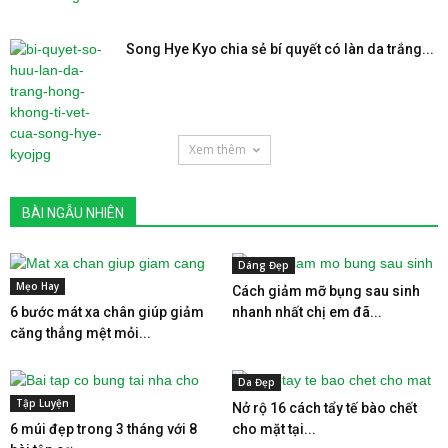
Song Hye Kyo chia sẻ bí quyết có làn da trắng...
Xem thêm
BÀI NGẪU NHIÊN
Dáng Đẹp
Mẹo Hay
Cách giảm mỡ bụng sau sinh
6 bước mát xa chân giúp giảm
nhanh nhất chị em đã...
căng thẳng mệt mỏi...
Da Đẹp
Tập Luyện
Nở rộ 16 cách tẩy tế bào chết
6 múi đẹp trong 3 tháng với 8
cho mặt tại...