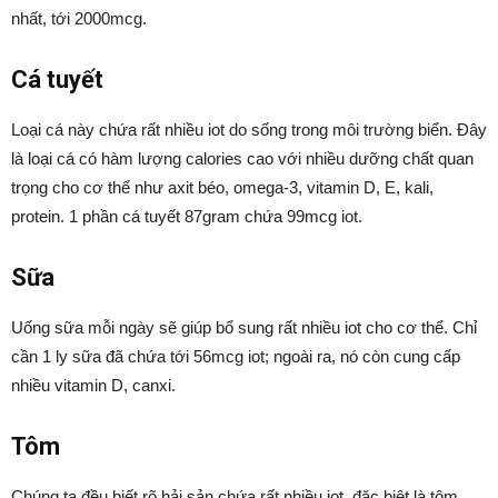
nhất, tới 2000mcg.
Cá tuyết
Loại cá này chứa rất nhiều iot do sống trong môi trường biển. Đây
là loại cá có hàm lượng calories cao với nhiều dưỡng chất quan
trọng cho cơ thể như axit béo, omega-3, vitamin D, E, kali,
protein. 1 phần cá tuyết 87gram chứa 99mcg iot.
Sữa
Uống sữa mỗi ngày sẽ giúp bổ sung rất nhiều iot cho cơ thể. Chỉ
cần 1 ly sữa đã chứa tới 56mcg iot; ngoài ra, nó còn cung cấp
nhiều vitamin D, canxi.
Tôm
Chúng ta đều biết rõ hải sản chứa rất nhiều iot, đặc biệt là tôm