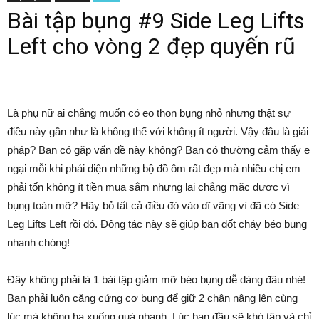
Bài tập bụng #9 Side Leg Lifts
Left cho vòng 2 đẹp quyến rũ
Là phụ nữ ai chẳng muốn có eo thon bụng nhỏ nhưng thật sự
điều này gần như là không thể với không ít người. Vậy đâu là giải
pháp? Bạn có gặp vấn đề này không? Bạn có thường cảm thấy e
ngại mỗi khi phải diện những bộ đồ ôm rất đẹp mà nhiều chị em
phải tốn không ít tiền mua sắm nhưng lại chẳng mặc được vì
bụng toàn mỡ? Hãy bỏ tất cả điều đó vào dĩ vãng vì đã có Side
Leg Lifts Left rồi đó. Động tác này sẽ giúp bạn đốt cháy béo bụng
nhanh chóng!
Đây không phải là 1 bài tập giảm mỡ béo bụng dễ dàng đâu nhé!
Bạn phải luôn căng cứng cơ bụng để giữ 2 chân nâng lên cùng
lúc mà không hạ xuống quá nhanh. Lúc ban đầu sẽ khó tập và chỉ