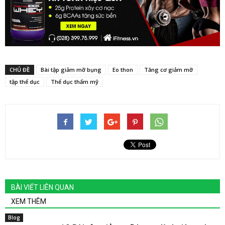
CHỦ ĐỀ
Bài tập giảm mỡ bụng
Eo thon
Tăng cơ giảm mỡ
tập thể dục
Thể dục thẩm mỹ
BÀI VIẾT LIÊN QUAN
XEM THÊM
Blog