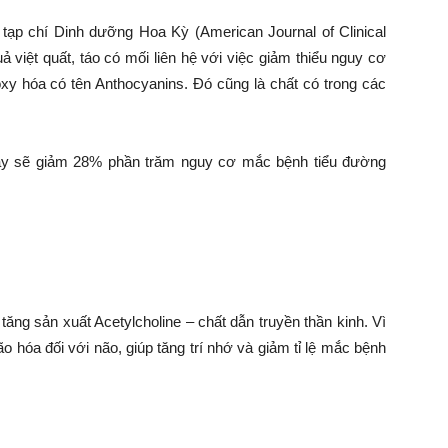
ạp chí Dinh dưỡng Hoa Kỳ (American Journal of Clinical
uả việt quất, táo có mối liên hệ với việc giảm thiểu nguy cơ
y hóa có tên Anthocyanins. Đó cũng là chất có trong các
gày sẽ giảm 28% phần trăm nguy cơ mắc bệnh tiểu đường
tăng sản xuất Acetylcholine – chất dẫn truyền thần kinh. Vì
ão hóa đối với não, giúp tăng trí nhớ và giảm tỉ lệ mắc bệnh