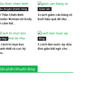
âu chuyện thành công
Giảm cân
 Thần Chiến Binh
4 cách giảm cân bằng vỏ
nder Woman với body
bưởi hiệu quả dễ như...
i cảm hút...
a Đẹp
Blog
 cách trị mụn bọc
3 cách làm nước ép dứa
anh nhất và cực kỳ
đơn giản bất ngờ cho...
ệu...
Sản phẩm khuyên dùng