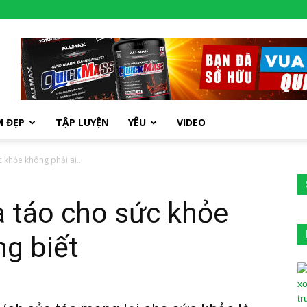
M ĐẸP
TẬP LUYỆN
YÊU
VIDEO
c khỏe không phải ai...
ủa táo cho sức khỏe
ng biết