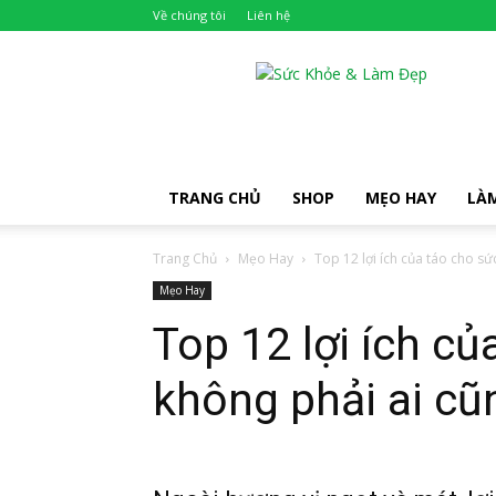
Về chúng tôi
Liên hệ
Khỏe
Đẹp
TRANG CHỦ
SHOP
MẸO HAY
LÀ
Trang Chủ
Mẹo Hay
Top 12 lợi ích của táo cho sứ
Mẹo Hay
Top 12 lợi ích c
không phải ai cũ