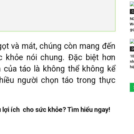
C
Nữ
Wo
gợ
gọt và mát, chúng còn mang đến
D
c khỏe nói chung. Đặc biệt hơn
10
nh
 của táo là không thể không kể
hi
nhiều người chọn táo trong thực
u lợi ích cho sức khỏe? Tìm hiểu ngay!