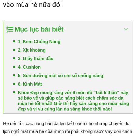
vào mùa hè nữa đó!
Mục lục bài biết
1. Kem Chống Nắng
2. Xịt khoáng
3. Giấy thấm dầu
4. Cushion
5. Son dưỡng môi có chỉ số chống nắng
6. Kính Mát
Khoẻ Đẹp mong rắng với 6 món đồ “bất li thân” này
sẽ bảo vệ và giúp các nàng biết cách chăm sóc da
mùa hè tốt nhất! Giờ thì hãy sẵn sàng cho mùa nắng
đẹp và vi vu cùng làn da sáng khoẻ thôi nào!
Hè đến rồi, các nàng hẳn đã lên kế hoạch cho những chuyến du
lịch nghỉ mát mùa hè của mình rồi phải không nào? Vậy còn cách