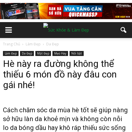
Trang Chủ
Làm Đẹp
Da Đẹp
Làm Đẹp
Da Đẹp
Mặt Đẹp
Mẹo Hay
Nổi bật
Hè này ra đường không thể
thiếu 6 món đồ này đâu con
gái nhé!
Cách chăm sóc da mùa hè tốt sẽ giúp nàng
sở hữu làn da khoẻ mịn và không còn nỗi
lo da bóng dầu hay khô ráp thiếu sức sống