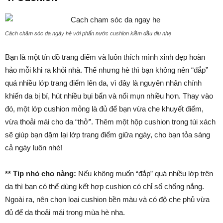
Cách chăm sóc da ngày hè với phấn nước cushion kiềm dầu dịu nhẹ
Bạn là một tín đồ trang điểm và luôn thích mình xinh đẹp hoàn
hảo mỗi khi ra khỏi nhà. Thế nhưng hè thì bạn không nên “đắp”
quá nhiều lớp trang điểm lên da, vì đây là nguyên nhân chính
khiến da bị bí, hút nhiều bụi bẩn và nổi mụn nhiều hơn. Thay vào
đó, một lớp cushion mỏng là đủ để bạn vừa che khuyết điểm,
vừa thoải mái cho da “thở”. Thêm một hộp cushion trong túi xách
sẽ giúp bạn dặm lại lớp trang điểm giữa ngày, cho bạn tỏa sáng
cả ngày luôn nhé!
** Tip nhỏ cho nàng:
Nếu không muốn “đắp” quá nhiều lớp trên
da thì bạn có thể dùng kết hợp cushion có chỉ số chống nắng.
Ngoài ra, nên chọn loại cushion bền màu và có độ che phủ vừa
đủ để da thoải mái trong mùa hè nha.