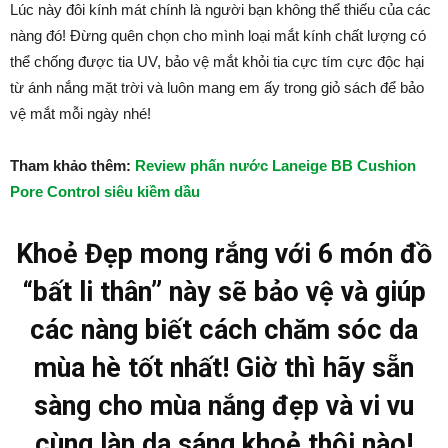
Lúc này đôi kính mát chính là người bạn không thể thiếu của các
nàng đó! Đừng quên chọn cho mình loại mắt kính chất lượng có
thể chống được tia UV, bảo vệ mắt khỏi tia cực tím cực độc hại
từ ánh nắng mặt trời và luôn mang em ấy trong giỏ sách để bảo
vệ mắt mỗi ngày nhé!
Tham khảo thêm:
Review phấn nước Laneige BB Cushion
Pore Control siêu kiềm dầu
Khoẻ Đẹp mong rắng với 6 món đồ
“bất li thân” này sẽ bảo vệ và giúp
các nàng biết cách chăm sóc da
mùa hè tốt nhất! Giờ thì hãy sẵn
sàng cho mùa nắng đẹp và vi vu
cùng làn da sáng khoẻ thôi nào!