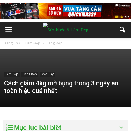
Trang Chủ
Làm Đẹp
Dáng Đẹp
Làm Đẹp
Dáng Đẹp
Mẹo Hay
Cách giảm 4kg mỡ bụng trong 3 ngày an
toàn hiệu quả nhất
Mục lục bài biết