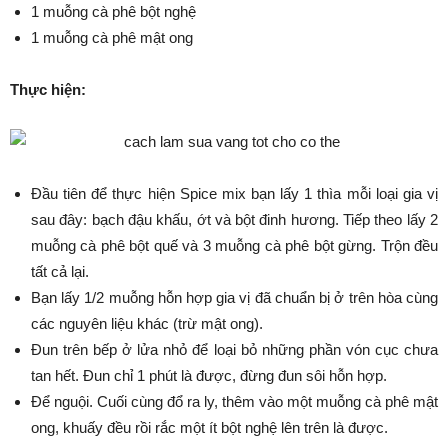
1 muỗng cà phê bột nghệ
1 muỗng cà phê mật ong
Thực hiện:
Đầu tiên để thực hiện Spice mix bạn lấy 1 thìa mỗi loại gia vị
sau đây: bạch đậu khấu, ớt và bột đinh hương. Tiếp theo lấy 2
muỗng cà phê bột quế và 3 muỗng cà phê bột gừng. Trộn đều
tất cả lại.
Bạn lấy 1/2 muỗng hỗn hợp gia vị đã chuẩn bị ở trên hòa cùng
các nguyên liệu khác (trừ mật ong).
Đun trên bếp ở lửa nhỏ để loại bỏ những phần vón cục chưa
tan hết. Đun chỉ 1 phút là được, đừng đun sôi hỗn hợp.
Để nguội. Cuối cùng đổ ra ly, thêm vào một muỗng cà phê mật
ong, khuấy đều rồi rắc một ít bột nghệ lên trên là được.