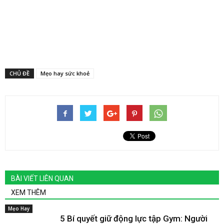
CHỦ ĐỀ
Mẹo hay sức khoẻ
BÀI VIẾT LIÊN QUAN
XEM THÊM
Mẹo Hay
5 Bí quyết giữ động lực tập Gym: Người