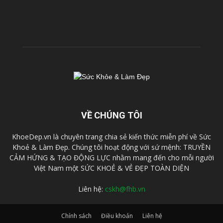
VỀ CHÚNG TÔI
KhoeDep.vn là chuyên trang chia sẻ kiến thức miễn phí về Sức
Khoẻ & Làm Đẹp. Chúng tôi hoạt động với sứ mệnh: TRUYỀN
CẢM HỨNG & TẠO ĐỘNG LỰC nhằm mang đến cho mỗi người
Việt Nam một SỨC KHOẺ & VẺ ĐẸP TOÀN DIỆN
Liên hệ:
cskh@fhb.vn
Chính sách
Điều khoản
Liên hệ