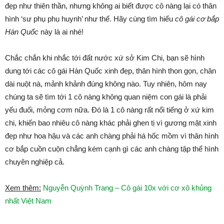
đẹp như thiên thần, nhưng không ai biết được cô nàng lại có thân
hình ‘sư phụ phụ huynh’ như thế. Hãy cùng tìm hiểu
cô gái cơ bắp
Hàn Quốc
này là ai nhé!
Chắc chắn khi nhắc tới đất nước xứ sở Kim Chi, bạn sẽ hình
dung tới các cô gái Hàn Quốc xinh đẹp, thân hình thon gọn, chân
dài nuột nà, mảnh khảnh đúng không nào. Tuy nhiên, hôm nay
chúng ta sẽ tìm tới 1 cô nàng không quan niệm con gái là phải
yếu đuối, mỏng cơm nữa. Đó là 1 cô nàng rất nổi tiếng ở xứ kim
chi, khiến bao nhiêu cô nàng khác phải ghen tị vì gương mặt xinh
đẹp như hoa hậu và các anh chàng phải há hốc mồm vì thân hình
cơ bắp cuồn cuộn chẳng kém cạnh gì các anh chàng tập thể hình
chuyên nghiệp cả.
Xem thêm:
Nguyễn Quỳnh Trang – Cô gái 10x với cơ xô khủng
nhất Việt Nam