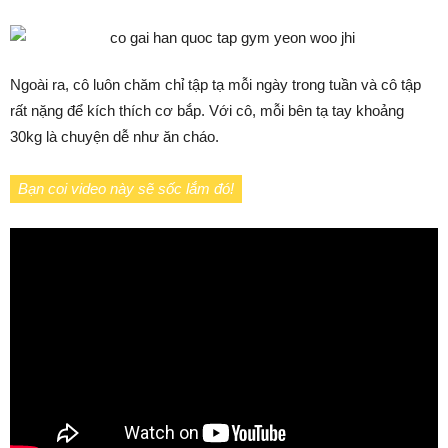
Ngoài ra, cô luôn chăm chỉ tập tạ mỗi ngày trong tuần và cô tập
rất nặng để kích thích cơ bắp. Với cô, mỗi bên tạ tay khoảng
30kg là chuyện dễ như ăn cháo.
Bạn coi video này sẽ sốc lắm đó!