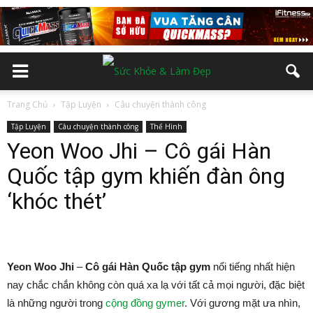
Trang Chủ
Tập Luyện
Câu chuyện thành công
Tập Luyện
Câu chuyện thành công
Thể Hình
Yeon Woo Jhi – Cô gái Hàn
Quốc tập gym khiến đàn ông
‘khóc thét’
Yeon Woo Jhi
–
Cô gái Hàn Quốc tập gym
nổi tiếng nhất hiện
nay chắc chắn không còn quá xa lạ với tất cả mọi người, đặc biệt
là những người trong
cộng đồng gymer
. Với gương mặt ưa nhìn,