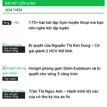
BÀI VIẾT LIÊN QUAN
XEM THÊM
170+ bài hát tập Gym huyền thoại mà bạn
Blog
nên nghe khi tập luyện
Bí quyết của Nguyễn Thị Kim Dung – Cô
Câu chuyện
gái giành 2 HCV thể hình
thành công
Hotgirl phòng gym Shim Euddeum và bí
quyết cho vòng 3 căng tròn
Tập Luyện
Trần Thị Ngọc Anh – Hành trình lột xác
Câu chuyện
của cô thư ký tòa án 9x
thành công