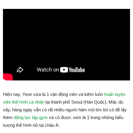
Hiện nay, Yeon vừa là 1 vận động viên và kiêm luôn
huấn luyện
viên thể hình cá nhân
tại thành phố Seoul (Hàn Quốc). Mặc dù
vậy, hàng ngày vẫn có rất nhiều người hâm mộ tìm tới cô để lấy
thêm
động lực tập gym
và cô được xem là 1 trong những biểu
tượng thể hình nữ tại châu Á.