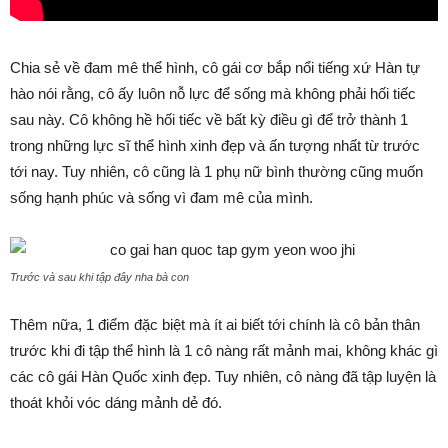
Chia sẻ về đam mê thể hình, cô gái cơ bắp nổi tiếng xứ Hàn tự
hào nói rằng, cô ấy luôn nỗ lực để sống mà không phải hối tiếc
sau này. Cô không hề hối tiếc về bất kỳ điều gì để trở thành 1
trong những lực sĩ thể hình xinh đẹp và ấn tượng nhất từ trước
tới nay. Tuy nhiên, cô cũng là 1 phụ nữ bình thường cũng muốn
sống hạnh phúc và sống vì đam mê của mình.
Trước và sau khi tập đây nha bà con
Thêm nữa, 1 điểm đặc biệt mà ít ai biết tới chính là cô bản thân
trước khi đi tập thể hình là 1 cô nàng rất mảnh mai, không khác gì
các cô gái Hàn Quốc xinh đẹp. Tuy nhiên, cô nàng đã tập luyện là
thoát khỏi vóc dáng mảnh dẻ đó.