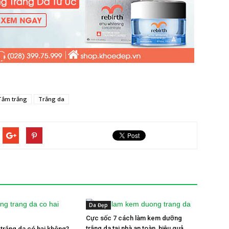
Tắm trắng
Trắng da
Da Đẹp
Cực sốc 7 cách làm kem dưỡng
trắng da tại nhà an toàn, hiệu quả
trắng da có hại không?