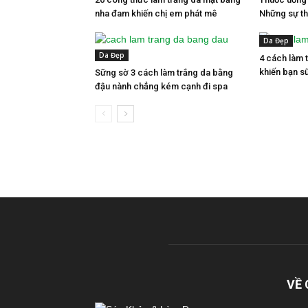
nha đam khiến chị em phát mê
Những sự th
Da Đẹp
Da Đẹp
4 cách làm 
khiến bạn sữ
Sững sờ 3 cách làm trắng da bằng
đậu nành chẳng kém cạnh đi spa
VỀ 