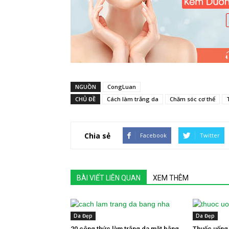
NGUỒN
CongLuan
CHỦ ĐỀ
Cách làm trắng da
Chăm sóc cơ thể
Chia sẻ
Facebook
Twitter
BÀI VIẾT LIÊN QUAN
XEM THÊM
Da Đẹp
Da Đẹp
20 công thức làm trắng da mặt bằng
Thuốc uống 