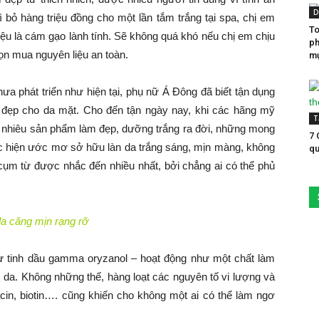
D
vì bỏ hàng triệu đồng cho một lần tắm trắng tại spa, chị em
To
iệu là cám gạo lành tính. Sẽ không quá khó nếu chị em chịu
ph
n mua nguyên liệu an toàn.
mụ
a phát triển như hiện tại, phụ nữ Á Đông đã biết tận dụng
đẹp cho da mặt. Cho đến tận ngày nay, khi các hãng mỹ
T
 nhiêu sản phẩm làm đẹp, dưỡng trắng ra đời, những mong
7 
hực hiện ước mơ sở hữu làn da trắng sáng, mịn màng, không
qu
à cụm từ được nhắc đến nhiều nhất, bởi chẳng ai có thể phủ
da căng mịn rạng rỡ
 tinh dầu gamma oryzanol – hoạt động như một chất làm
 da. Không những thế, hàng loạt các nguyên tố vi lượng và
acin, biotin…. cũng khiến cho không một ai có thể làm ngơ