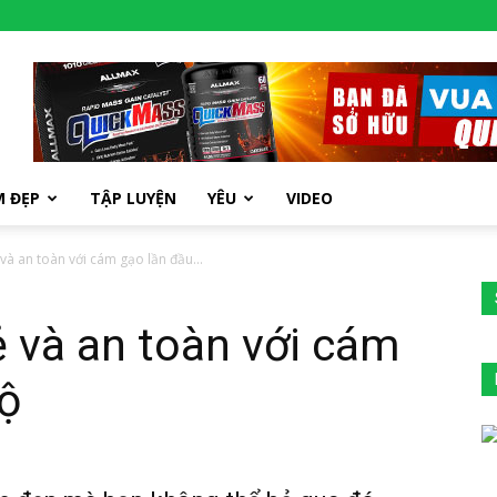
M ĐẸP
TẬP LUYỆN
YÊU
VIDEO
và an toàn với cám gạo lần đầu...
 và an toàn với cám
lộ