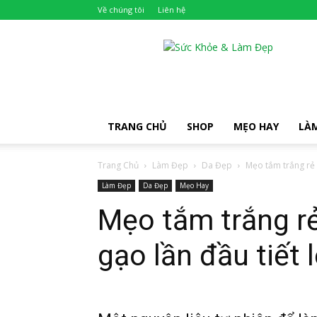
Về chúng tôi
Liên hệ
Khỏe
Đẹp
TRANG CHỦ
SHOP
MẸO HAY
LÀ
Trang Chủ
Làm Đẹp
Da Đẹp
Mẹo tắm trắng rẻ 
Làm Đẹp
Da Đẹp
Mẹo Hay
Mẹo tắm trắng rẻ
gạo lần đầu tiết 