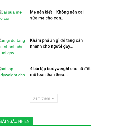
Mẹ nên biết – Không nên cai
sữa mẹ cho con...
Khám phá ăn gì để tăng cân
nhanh cho người gầy...
4 bài tập bodyweight cho nữ đốt
mỡ toàn thân theo...
Xem thêm
BÀI NGẪU NHIÊN