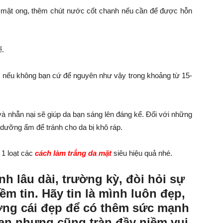
 mật ong, thêm chút nước cốt chanh nếu cần để được hỗn
ể.
 nếu không bạn cứ để nguyên như vậy trong khoảng từ 15-
ì và nhẫn nại sẽ giúp da bạn sáng lên đáng kể. Đối với những
 dưỡng ẩm để tránh cho da bị khô ráp.
1 loạt các
cách làm trắng da mặt
siêu hiệu quả nhé.
nh lâu dài, trường kỳ, đòi hỏi sự
ềm tin. Hãy tin là mình luôn đẹp,
ng cái đẹp để có thêm sức mạnh
nan nhưng cũng tràn đầy niềm vui