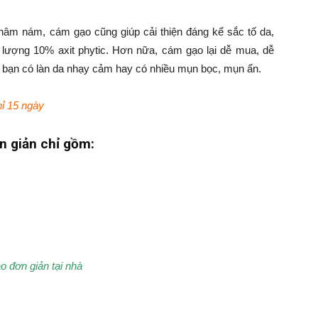
âm nám, cám gạo cũng giúp cải thiện đáng kể sắc tố da,
ượng 10% axit phytic. Hơn nữa, cám gạo lại dễ mua, dễ
ới bạn có làn da nhạy cảm hay có nhiều mụn bọc, mụn ẩn.
ỉ 15 ngày
ơn giản chỉ gồm:
 đơn giản tại nhà