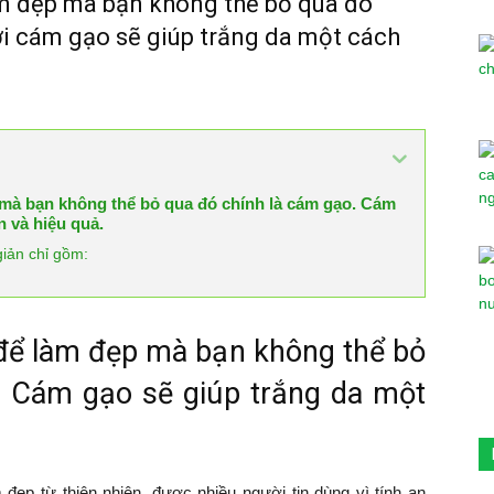
àm đẹp mà bạn không thể bỏ qua đó
ới cám gạo sẽ giúp trắng da một cách
 mà bạn không thể bỏ qua đó chính là cám gạo. Cám
n và hiệu quả.
giản chỉ gồm:
 để làm đẹp mà bạn không thể bỏ
. Cám gạo sẽ giúp trắng da một
ẹp từ thiên nhiên, được nhiều người tin dùng vì tính an