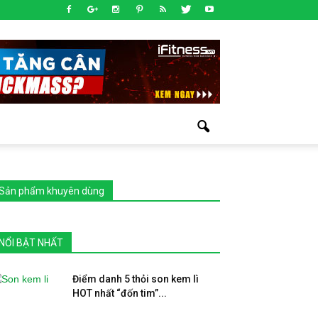
Sản phẩm khuyên dùng
NỔI BẬT NHẤT
Điểm danh 5 thỏi son kem lì
HOT nhất “đốn tim”...