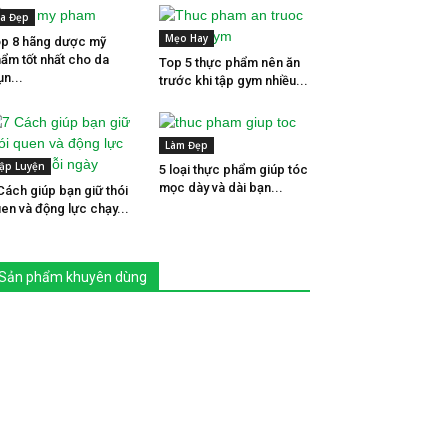
a Đẹp
Mẹo Hay
p 8 hãng dược mỹ
ẩm tốt nhất cho da
Top 5 thực phẩm nên ăn
n...
trước khi tập gym nhiều...
Làm Đẹp
ập Luyện
5 loại thực phẩm giúp tóc
mọc dày và dài bạn...
Cách giúp bạn giữ thói
en và động lực chạy...
Sản phẩm khuyên dùng