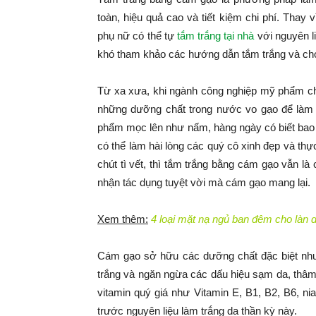
toàn, hiệu quả cao và tiết kiệm chi phí. Thay 
phụ nữ có thể tự
tắm trắng tại nhà
với nguyên l
khó tham khảo các hướng dẫn tắm trắng và chọ
Từ xa xưa, khi ngành công nghiệp mỹ phẩm chư
những dưỡng chất trong nước vo gạo để làm 
phẩm mọc lên như nấm, hàng ngày có biết bao
có thể làm hài lòng các quý cô xinh đẹp và t
chút tì vết, thì tắm trắng bằng cám gạo vẫn l
nhận tác dụng tuyệt vời mà cám gạo mang lại.
Xem thêm:
4 loại mặt nạ ngủ ban đêm cho làn 
Cám gạo sở hữu các dưỡng chất đặc biệt như
trắng và ngăn ngừa các dấu hiệu sạm da, thâm
vitamin quý giá như Vitamin E, B1, B2, B6, ni
trước nguyên liệu làm trắng da thần kỳ này.