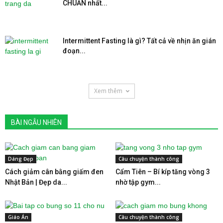
CHUẨN nhất...
Intermittent Fasting là gì? Tất cả về nhịn ăn gián
đoạn...
Xem thêm
BÀI NGẪU NHIÊN
Dáng Đẹp
Câu chuyện thành công
Cách giảm cân bằng giấm đen
Cẩm Tiên – Bí kíp tăng vòng 3
Nhật Bản | Đẹp da...
nhờ tập gym...
Giáo Án
Câu chuyện thành công