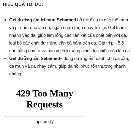
HIỆU QUẢ TỐI ƯU:
Gel dưỡng ẩm trị mụn Sebamed
hỗ trợ điều trị các thể mụn
và giữ ẩm cho làn da, ngăn ngừa mụn quay trở lại. Gel thấm
nhanh vào da, giúp làm lỏng các liên kết của chất bẩn với da,
loại bỏ các chất dư thừa, cặn bã bám trên da. Giá trị pH 5.5
cân bằng duy trì và bảo vệ lớp màng acids tự nhiên của làn da
Gel dưỡng ẩm
Sebamed
–
dòng dưỡng ẩm dành cho da dầu,
da mụn và
da nhạy cảm
, giúp da hồi phục tổn thương nhanh
chóng.