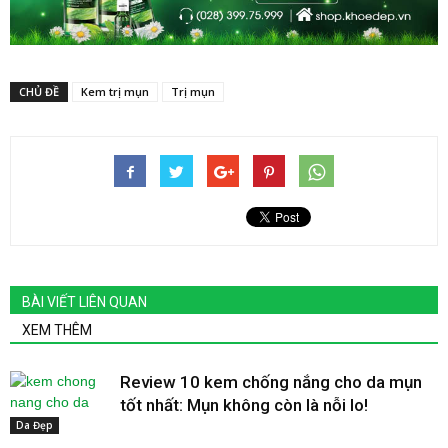
CHỦ ĐỀ
Kem trị mụn
Trị mụn
BÀI VIẾT LIÊN QUAN
XEM THÊM
Review 10 kem chống nắng cho da mụn
tốt nhất: Mụn không còn là nỗi lo!
Da Đẹp