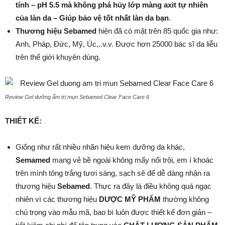
tính – pH 5.5 mà không phá hủy lớp màng axit tự nhiên
của làn da – Giúp bảo vệ tốt nhất làn da bạn
.
Thương hiệu Sebamed
hiện đã có mặt trên 85 quốc gia như:
Anh, Pháp, Đức, Mỹ, Úc,..v.v. Được hơn 25000 bác sĩ da liễu
trên thế giới khuyên dùng.
Review Gel dưỡng ẩm trị mụn Sebamed Clear Face Care 6
THIẾT KẾ:
Giống như rất nhiều nhãn hiệu kem
dưỡng da
khác,
Semamed
mang vẻ bề ngoài không mấy nổi trội, em í khoác
trên mình tông trắng tươi sáng, sạch sẽ để dễ dàng nhận ra
thương hiệu
Sebamed
. Thực ra đây là điều không quá ngạc
nhiên vì các thương hiệu
DƯỢC MỸ PHẨM
thường không
chú trọng vào mẫu mã, bao bì luôn được thiết kế đơn giản –