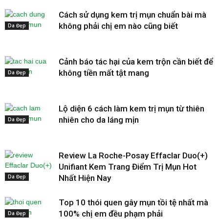
Cách sử dụng kem trị mụn chuẩn bài mà
không phải chị em nào cũng biết
Da Đẹp
Cảnh báo tác hại của kem trộn cần biết để
không tiền mất tật mang
Da Đẹp
Lộ diện 6 cách làm kem trị mụn từ thiên
nhiên cho da láng mịn
Da Đẹp
Review La Roche-Posay Effaclar Duo(+)
Unifiant Kem Trang Điểm Trị Mụn Hot
Da Đẹp
Nhất Hiện Nay
Top 10 thói quen gây mụn tồi tệ nhất mà
100% chị em đều phạm phải
Da Đẹp