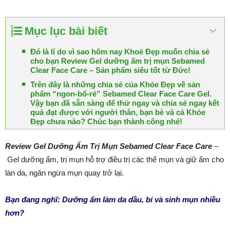
Mục lục bài biết
Đó là lí do vì sao hôm nay Khoẻ Đẹp muốn chia sẻ
cho bạn Review Gel dưỡng ẩm trị mụn Sebamed
Clear Face Care – Sản phẩm siêu tốt từ Đức!
Trên đây là những chia sẻ của Khỏe Đẹp về sản
phẩm “ngon-bổ-rẻ” Sebamed Clear Face Care Gel.
Vậy bạn đã sẵn sàng để thử ngay và chia sẻ ngay kết
quả đạt được với người thân, bạn bè và cả Khỏe
Đẹp chưa nào? Chúc bạn thành công nhé!
Review Gel Dưỡng Ẩm Trị Mụn Sebamed Clear Face Care
–
Gel dưỡng ẩm, trị mụn hỗ trợ điều trị các thể mụn và giữ ẩm cho
làn da, ngăn ngừa mụn quay trở lại.
Bạn đang nghĩ:
Dưỡng ẩm
làm da dầu, bí và sinh mụn nhiều
hơn?