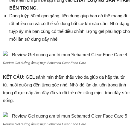
tiết kiệm chi phí để tập trung vào
CHẤT LƯỢNG SẢN PHẨM
BÊN TRONG.
Dạng tuýp 50ml gọn gàng, tiện dụng giúp bạn có thể mang đi
rất nhiều nơi và có thể sử dụng bất cứ khi nào cần. Nhờ dạng
tuýp ấy mà bạn cũng có thể điều chỉnh lượng gel phù hợp cho
mỗi lần sử dụng đấy nhé!
Review Gel dưỡng ẩm trị mụn Sebamed Clear Face Care
KẾT CẤU:
GEL sánh mịn thẩm thấu vào da giúp da hấp thụ từ
từ, nuôi dưỡng đến từng góc nhỏ. Nhờ đó làn da luôn trong tình
trạng được cấp ẩm đầy đủ và rồi trở nên căng mịn, tràn đầy sức
sống.
Review Gel dưỡng ẩm trị mụn Sebamed Clear Face Care