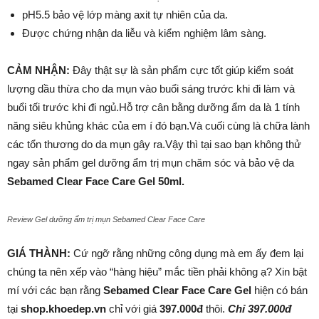
pH5.5 bảo vệ lớp màng axit tự nhiên của da.
Được chứng nhận da liễu và kiểm nghiệm lâm sàng.
CẢM NHẬN:
Đây thật sự là sản phẩm cực tốt giúp kiểm soát
lượng dầu thừa cho da mụn vào buổi sáng trước khi đi làm và
buổi tối trước khi đi ngủ.Hỗ trợ cân bằng dưỡng ẩm da là 1 tính
năng siêu khủng khác của em í đó bạn.Và cuối cùng là chữa lành
các tổn thương do da mụn gây ra.Vậy thì tại sao bạn không thử
ngay sản phẩm gel dưỡng ẩm trị mụn chăm sóc và bảo vệ da
Sebamed Clear Face Care Gel 50ml.
Review Gel dưỡng ẩm trị mụn Sebamed Clear Face Care
GIÁ THÀNH:
Cứ ngỡ rằng những công dụng mà em ấy đem lại
chúng ta nên xếp vào “hàng hiệu” mắc tiền phải không ạ? Xin bật
mí với các bạn rằng
Sebamed Clear Face Care Gel
hiện có bán
tại
shop.khoedep.vn
chỉ với giá
397.000đ
thôi.
Chỉ 397.000đ