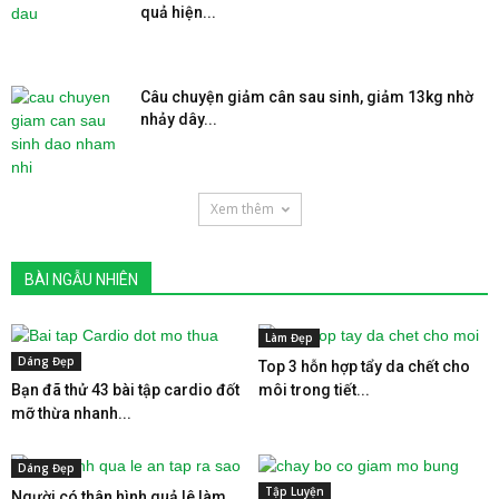
quả hiện...
Câu chuyện giảm cân sau sinh, giảm 13kg nhờ
nhảy dây...
Xem thêm
BÀI NGẪU NHIÊN
Làm Đẹp
Dáng Đẹp
Top 3 hỗn hợp tẩy da chết cho
Bạn đã thử 43 bài tập cardio đốt
môi trong tiết...
mỡ thừa nhanh...
Dáng Đẹp
Tập Luyện
Người có thân hình quả lê làm