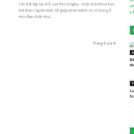
Các bài tập tại chỗ của Ros Edgley - một nhà khoa học
thể thao người Anh, sẽ giúp phái mạnh có cơ bụng 6
múi đẹp nhất như...
Trang 8 của 8
G
Bỏ
th
T
Li
tr