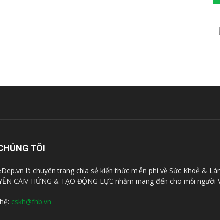
CHÚNG TÔI
Dep.vn là chuyên trang chia sẻ kiến thức miễn phí về Sức Khoẻ & Là
YỀN CẢM HỨNG & TẠO ĐỘNG LỰC nhằm mang đến cho mỗi người V
 hệ:
cskh@fhb.vn