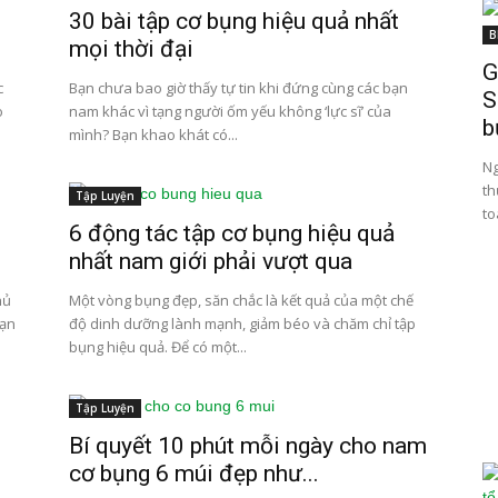
30 bài tập cơ bụng hiệu quả nhất
B
mọi thời đại
G
c
Bạn chưa bao giờ thấy tự tin khi đứng cùng các bạn
S
o
nam khác vì tạng người ốm yếu không ‘lực sĩ’ của
b
mình? Bạn khao khát có...
Ng
th
Tập Luyện
to
6 động tác tập cơ bụng hiệu quả
nhất nam giới phải vượt qua
hủ
Một vòng bụng đẹp, săn chắc là kết quả của một chế
bạn
độ dinh dưỡng lành mạnh, giảm béo và chăm chỉ tập
bụng hiệu quả. Để có một...
Tập Luyện
Bí quyết 10 phút mỗi ngày cho nam
cơ bụng 6 múi đẹp như...