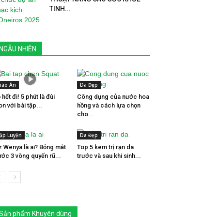
TINH...
NGẪU NHIÊN
iáo Án
Da Đẹp
 hết đi! 5 phút là đùi
Công dụng của nước hoa
on với bài tập...
hồng và cách lựa chọn
cho...
ập Luyện
Da Đẹp
z Wenya là ai? Bỏng mắt
Top 5 kem trị rạn da
ước 3 vòng quyến rũ...
trước và sau khi sinh...
Sản phẩm Khuyên dùng