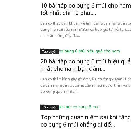
10 bài tập cơ bụng 6 múi cho nam
tốt nhất chỉ 10 phút...
Bạn có thấy băn khoăn về tình trạng cân nặng và vó
dáng hiện tại của mình? Bạn có bao giờ tự hỏi tại sa
mình ăn uống đầy đủ...
Tập Luyện
20 bài tập cơ bụng 6 múi hiệu quả
nhất cho nam bạn dám...
Bạn có thân hình gầy gò ốm yếu, thường xuyên là c
đề cân nặng và vóc dáng của nhiều người thân và 
bè xung quanh? Bạn...
Tập Luyện
Top những quan niệm sai khi tăng
cơ bụng 6 múi chẳng ai để...