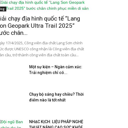
log
iải chạy địa hình quốc tế “Lang
on Geopark Ultra Trail 2025”
ước chân...
ày 17/4/2025, Công viên địa chất Lạng Sơn chính
ức được UNESCO công nhận là Công viên địa chất
àn cầu, trở thành công viên địa chất toàn cầu...
Một sự kiện – Ngàn cảm xúc:
Trải nghiệm chỉ có...
Chạy bộ sáng hay chiều? Thời
điểm nào là tốt nhất
NHẠC KỊCH: LIỆU PHÁP NGHỆ
THUẬT NÂNG CAO SỨC KHỎE