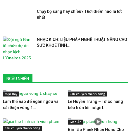
Chạy bộ sáng hay chiều? Thời điểm nào là tốt
nhất
NHẠC KỊCH: LIỆU PHÁP NGHỆ THUẬT NÂNG CAO
SỨC KHỎE TINH...
NGẪU NHIÊN
Mẹo Hay
Câu chuyện thành công
Làm thế nào để ngăn ngừa và
Lê Huyền Trang – Từ cô nàng
cải thiện vòng 1...
béo tròn tới hotgirl...
Giáo Án
Câu chuyện thành công
Bài Tập Plank Nhún Hông Cho