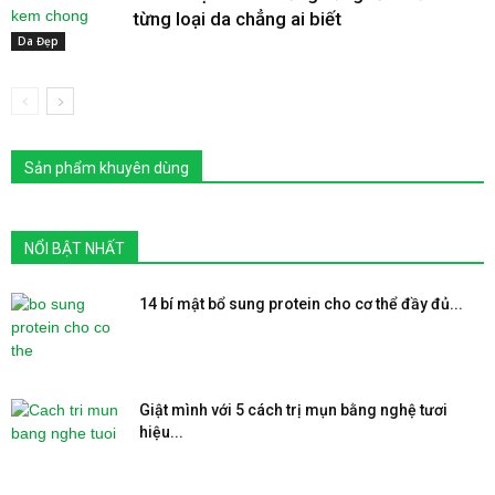
từng loại da chẳng ai biết
Da Đẹp
Sản phẩm khuyên dùng
NỔI BẬT NHẤT
14 bí mật bổ sung protein cho cơ thể đầy đủ...
Giật mình với 5 cách trị mụn bằng nghệ tươi
hiệu...