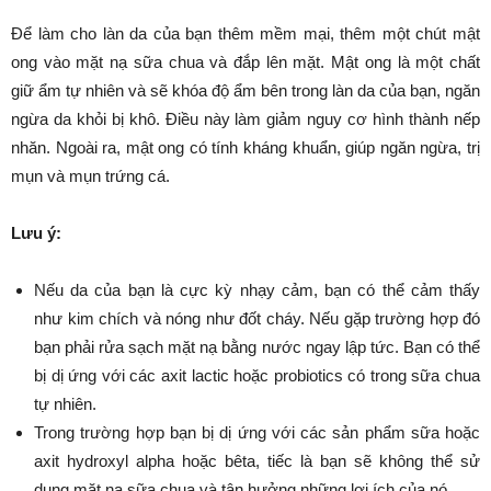
Để làm cho làn da của bạn thêm mềm mại, thêm một chút mật
ong vào mặt nạ sữa chua và đắp lên mặt. Mật ong là một chất
giữ ẩm tự nhiên và sẽ khóa độ ẩm bên trong làn da của bạn, ngăn
ngừa da khỏi bị khô. Điều này làm giảm nguy cơ hình thành nếp
nhăn. Ngoài ra, mật ong có tính kháng khuẩn, giúp ngăn ngừa, trị
mụn và mụn trứng cá.
Lưu ý:
Nếu da của bạn là cực kỳ nhạy cảm, bạn có thể cảm thấy
như kim chích và nóng như đốt cháy. Nếu gặp trường hợp đó
bạn phải rửa sạch mặt nạ bằng nước ngay lập tức. Bạn có thể
bị dị ứng với các axit lactic hoặc probiotics có trong sữa chua
tự nhiên.
Trong trường hợp bạn bị dị ứng với các sản phẩm sữa hoặc
axit hydroxyl alpha hoặc bêta, tiếc là bạn sẽ không thể sử
dụng mặt nạ sữa chua và tận hưởng những lợi ích của nó.