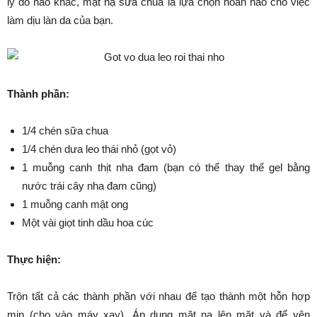
lý do nào khác, mặt nạ sữa chua là lựa chọn hoàn hảo cho việc
làm dịu làn da của bạn.
Thành phần:
1/4 chén sữa chua
1/4 chén dưa leo thái nhỏ (gọt vỏ)
1 muỗng canh thịt nha đam (bạn có thể thay thế gel bằng
nước trái cây nha đam cũng)
1 muỗng canh mật ong
Một vài giọt tinh dầu hoa cúc
Thực hiện:
Trộn tất cả các thành phần với nhau để tạo thành một hỗn hợp
mịn (cho vào máy xay). Áp dụng mặt nạ lên mặt và để yên