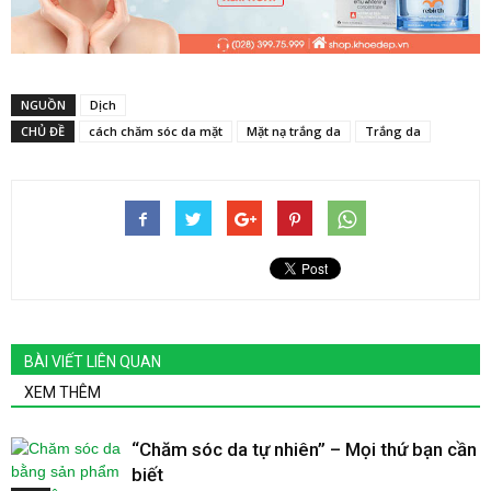
NGUỒN
Dịch
CHỦ ĐỀ
cách chăm sóc da mặt
Mặt nạ trắng da
Trắng da
BÀI VIẾT LIÊN QUAN
XEM THÊM
“Chăm sóc da tự nhiên” – Mọi thứ bạn cần
biết