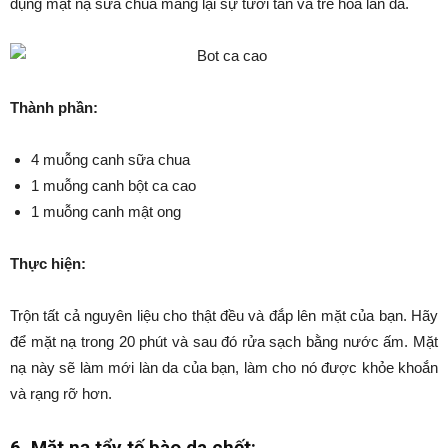
dụng mặt nạ sữa chua mang lại sự tươi tắn và trẻ hóa làn da.
Thành phần:
4 muỗng canh sữa chua
1 muỗng canh bột ca cao
1 muỗng canh mật ong
Thực hiện:
Trộn tất cả nguyên liệu cho thật đều và đắp lên mặt của bạn. Hãy
để mặt nạ trong 20 phút và sau đó rửa sạch bằng nước ấm. Mặt
nạ này sẽ làm mới làn da của bạn, làm cho nó được khỏe khoắn
và rạng rỡ hơn.
6. Mặt nạ tẩy tế bào da chết: