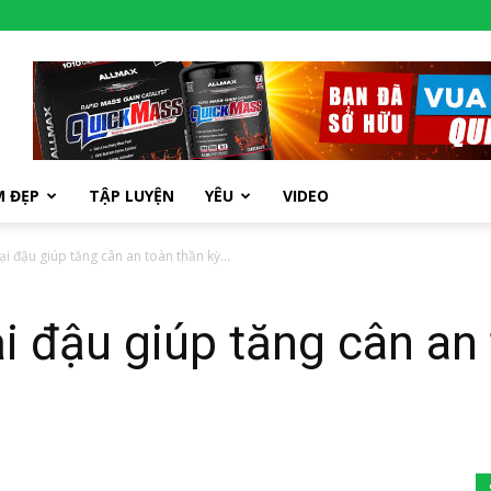
M ĐẸP
TẬP LUYỆN
YÊU
VIDEO
i đậu giúp tăng cân an toàn thần kỳ...
i đậu giúp tăng cân an 