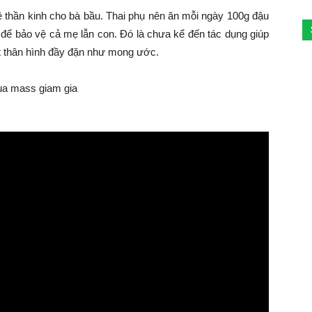
ệ thần kinh cho bà bầu. Thai phụ nên ăn mỗi ngày 100g đậu
iết để bảo vệ cả mẹ lẫn con. Đó là chưa kể đến tác dụng giúp
ột thân hình đầy đặn như mong ước.