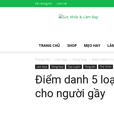
Về chúng tôi
Liên hệ
Khỏe
Đẹp
TRANG CHỦ
SHOP
MẸO HAY
LÀ
Trang Chủ
Làm Đẹp
Dáng Đẹp
Điểm danh 5 loạ
Làm Đẹp
Dáng Đẹp
Tập Luyện
Tăng cân
Thể Hình
Điểm danh 5 loạ
cho người gầy