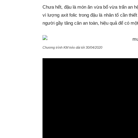
Chưa hết, đậu là món ăn vừa bổ vừa trấn an h
vì lượng axit folic trong đậu là nhân tố cần th
người gầy tăng cân an toàn, hiệu quả để có m
Chương trình KM kéo dài tới 30/04/2020