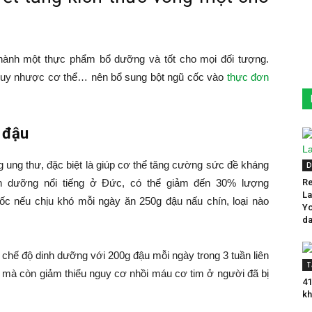
thành một thực phẩm bổ dưỡng và tốt cho mọi đối tượng.
 suy nhược cơ thể… nên bổ sung bột ngũ cốc vào
thực đơn
 đậu
 ung thư, đặc biệt là giúp cơ thể tăng cường sức đề kháng
D
nh dưỡng nổi tiếng ở Đức, có thể giảm đến 30% lượng
Re
La
ốc nếu chịu khó mỗi ngày ăn 250g đậu nấu chín, loại nào
Yo
da
 chế độ dinh dưỡng với 200g đậu mỗi ngày trong 3 tuần liên
T
mà còn giảm thiểu nguy cơ nhồi máu cơ tim ở người đã bị
41
kh