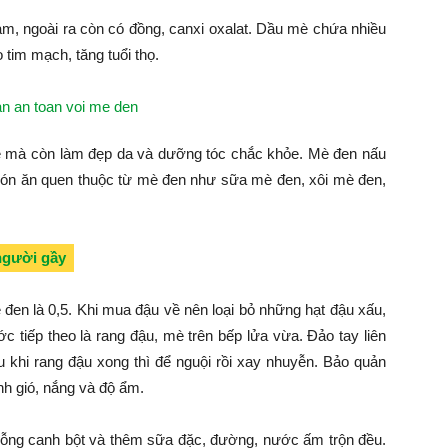
, ngoài ra còn có đồng, canxi oxalat. Dầu mè chứa nhiều
tim mạch, tăng tuổi thọ.
 mà còn làm đẹp da và dưỡng tóc chắc khỏe. Mè đen nấu
món ăn quen thuộc từ mè đen như sữa mè đen, xôi mè đen,
người gầy
mè đen là 0,5. Khi mua đậu về nên loại bỏ những hạt đậu xấu,
 tiếp theo là rang đậu, mè trên bếp lửa vừa. Đảo tay liên
u khi rang đậu xong thì để nguội rồi xay nhuyễn. Bảo quản
ánh gió, nắng và độ ẩm.
uỗng canh bột và thêm sữa đặc, đường, nước ấm trộn đều.