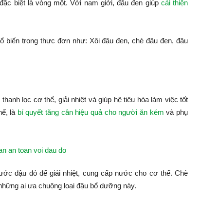
 đặc biệt là vòng một. Với nam giới, đậu đen giúp
cải thiện
 biến trong thực đơn như: Xôi đậu đen, chè đậu đen, đậu
, thanh lọc cơ thể, giải nhiệt và giúp hệ tiêu hóa làm việc tốt
hể, là
bí quyết tăng cân hiệu quả cho người ăn kém
và phụ
ớc đậu đỏ để giải nhiệt, cung cấp nước cho cơ thể. Chè
những ai ưa chuộng loại đậu bổ dưỡng này.