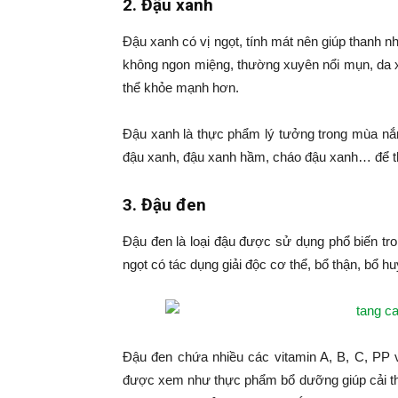
2. Đậu xanh
Đậu xanh có vị ngọt, tính mát nên giúp thanh nh
không ngon miệng, thường xuyên nổi mụn, da x
thể khỏe mạnh hơn.
Đậu xanh là thực phẩm lý tưởng trong mùa nắ
đậu xanh, đậu xanh hầm, cháo đậu xanh… để than
3. Đậu đen
Đậu đen là loại đậu được sử dụng phổ biến tr
ngọt có tác dụng giải độc cơ thể, bổ thận, bổ h
Đậu đen chứa nhiều các vitamin A, B, C, PP 
được xem như thực phẩm bổ dưỡng giúp cải thi