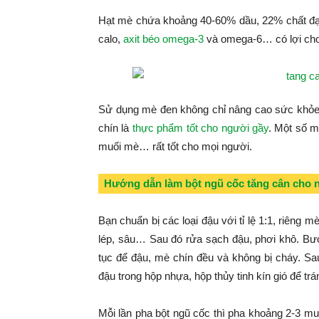
Hạt mè chứa khoảng 40-60% dầu, 22% chất đạm
calo,
axit béo omega-3
và omega-6… có lợi cho 
Sử dụng mè đen không chỉ nâng cao sức khỏe
chín là
thực phẩm tốt cho người gầy
. Một số 
muối mè… rất tốt cho mọi người.
Hướng dẫn làm bột ngũ cốc tăng cân cho 
Bạn chuẩn bị các loại đậu với tỉ lệ 1:1, riêng 
lép, sâu… Sau đó rửa sạch đậu, phơi khô. Bước
tục để đậu, mè chín đều và không bị cháy. Sa
đậu trong hộp nhựa, hộp thủy tinh kín gió để tr
Mỗi lần pha bột ngũ cốc thì pha khoảng 2-3 m