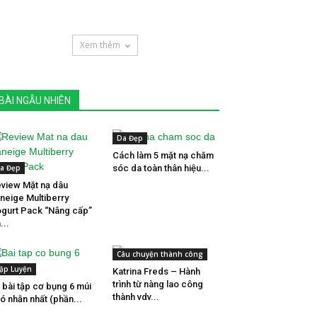
Xem thêm
BÀI NGẪU NHIÊN
Da Đẹp
Cách làm 5 mặt nạ chăm
a Đẹp
sóc da toàn thân hiệu...
view Mặt nạ dâu
neige Multiberry
gurt Pack “Nâng cấp”
...
Câu chuyện thành công
ập Luyện
Katrina Freds – Hành
trình từ nàng lao công
 bài tập cơ bụng 6 múi
thành vdv...
ó nhằn nhất (phần...