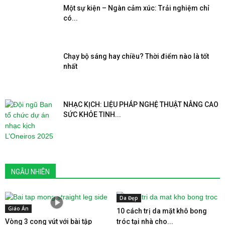
Một sự kiện – Ngàn cảm xúc: Trải nghiệm chỉ
có...
Chạy bộ sáng hay chiều? Thời điểm nào là tốt
nhất
NHẠC KỊCH: LIỆU PHÁP NGHỆ THUẬT NÂNG CAO
SỨC KHỎE TINH...
NGẪU NHIÊN
Da Đẹp
Giáo Án
10 cách trị da mặt khô bong
Vòng 3 cong vút với bài tập
tróc tại nhà cho...