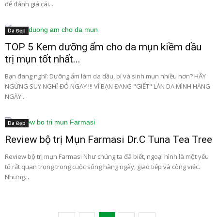
để đánh giá cái...
Da Đẹp
TOP 5 Kem dưỡng ẩm cho da mụn kiềm dầu
trị mụn tốt nhất...
Bạn đang nghĩ: Dưỡng ẩm làm da dầu, bí và sinh mụn nhiều hơn? HÃY
NGỪNG SUY NGHĨ ĐÓ NGAY !!! VÌ BẠN ĐANG "GIẾT" LÀN DA MÌNH HÀNG
NGÀY...
Da Đẹp
Review bộ trị Mụn Farmasi Dr.C Tuna Tea Tree
Review bộ trị mụn Farmasi Như chúng ta đã biết, ngoại hình là một yếu
tố rất quan trọng trong cuộc sống hàng ngày, giao tiếp và công việc.
Nhưng...