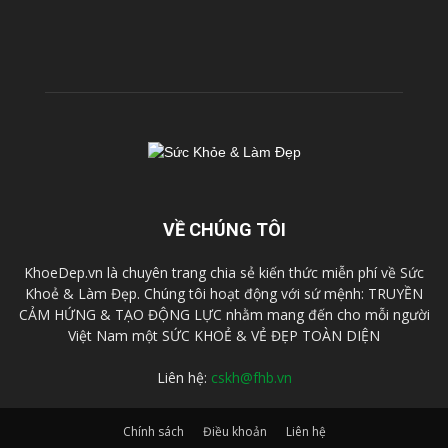
VỀ CHÚNG TÔI
KhoeDep.vn là chuyên trang chia sẻ kiến thức miễn phí về Sức
Khoẻ & Làm Đẹp. Chúng tôi hoạt động với sứ mệnh: TRUYỀN
CẢM HỨNG & TẠO ĐỘNG LỰC nhằm mang đến cho mỗi người
Việt Nam một SỨC KHOẺ & VẺ ĐẸP TOÀN DIỆN
Liên hệ:
cskh@fhb.vn
Chính sách
Điều khoản
Liên hệ