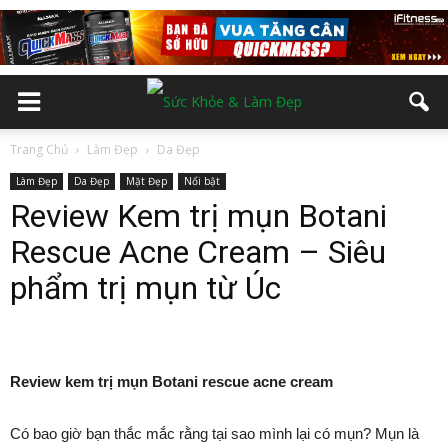
Trang Chủ
Làm Đẹp
Da Đẹp
Làm Đẹp
Da Đẹp
Mặt Đẹp
Nổi bật
Review Kem trị mụn Botani
Rescue Acne Cream – Siêu
phẩm trị mụn từ Úc
Review kem trị mụn Botani rescue acne cream
Có bao giờ bạn thắc mắc rằng tại sao mình lại có mụn?
Mụn là