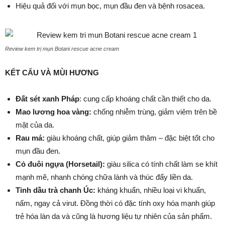
Hiệu quả đối với mụn bọc, mụn đầu đen và bệnh rosacea.
Review kem trị mụn Botani rescue acne cream
KẾT CẤU VÀ MÙI HƯƠNG
Đất sét xanh Pháp
: cung cấp khoáng chất cần thiết cho da.
Mao lương hoa vàng:
chống nhiễm trùng, giảm viêm trên bề
mặt của da.
Rau má:
giàu khoáng chất, giúp giảm thâm – đặc biệt tốt cho
mụn đầu đen.
Cỏ đuôi ngựa (Horsetail):
giàu silica có tính chất làm se khít
mạnh mẽ, nhanh chóng chữa lành và thúc đẩy liền da.
Tinh dầu trà chanh Úc:
kháng khuẩn, nhiều loại vi khuẩn,
nấm, ngay cả virut. Đồng thời có đặc tính oxy hóa mạnh giúp
trẻ hóa làn da
và cũng là hương liệu tự nhiên của sản phẩm.