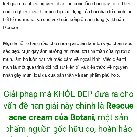
kết quả của nhiều nguyên nhân tác động lẫn nhau gây nên. Theo
nhiều nghiên cứu thì mụn chịu tác động của hai nhân tố chính: nội
tiết tố (hormone) và các vi khuẩn sống ở nang lông (vi khuẩn
P.ance)
Mụn
là nỗi lo hàng đầu cho những ai quan tâm tới việc chăm sóc
sắc đẹp. Mụn gây ảnh hưởng rất nhiều tới tinh thần của người bị
mụn, làm họ luôn tự ti và mặc cảm về ngoại hình. Việc điều trị
mụn là một quá trình đòi hỏi sự kiên trì và kiến thức về nguyên
nhân gây mụn, loại da của bản thân và sản phẩm phù hợp.
Giải pháp mà KHỎE ĐẸP đưa ra cho
vấn đề nan giải này chính là
Rescue
acne cream của Botani
, một sản
phẩm nguồn gốc hữu cơ, hoàn hảo