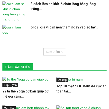
3 cách làm se khít lỗ chân lông bằng lòng
trắng...
6 loại gia vị bạn nên thêm ngay vào sổ tay...
Xem thêm
BÀI NGẪU NHIÊN
Da Đẹp
Tập Luyện
Top 10 mặt nạ trị nám da cực an
22 tư thế Yoga cơ bản giúp cơ
toàn tại...
thể gợi cảm...
Mẹo Hay