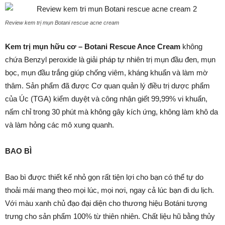
Review kem trị mụn Botani rescue acne cream
Kem trị mụn hữu cơ
– Botani Rescue Ance Cream
không
chứa Benzyl peroxide là giải pháp tự nhiên trị mụn đầu đen
, mụn
bọc, mụn đầu trắng
giúp chống viêm, kháng khuẩn và làm
mờ
thâm
. Sản phẩm đã được Cơ quan quản lý điều trị dược phẩm
của Úc (TGA) kiểm duyệt và công nhận giết 99,99% vi khuẩn,
nấm chỉ trong 30 phút mà không gây kích ứng, không làm khô da
và làm hỏng các mô xung quanh.
BAO BÌ
Bao bì được thiết kế nhỏ gọn rất tiện lợi cho bạn có thể tự do
thoải mái mang theo mọi lúc, mọi nơi, ngay cả lúc bạn đi du lịch.
Với màu xanh chủ đạo đại diện cho thương hiệu Botáni tượng
trưng cho sản phẩm 100% từ thiên nhiên. Chất liệu hũ bằng thủy