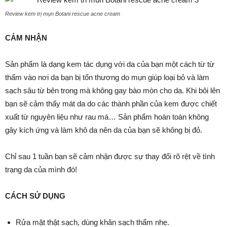
Review kem trị mụn Botani rescue acne cream
CẢM NHẬN
Sản phẩm là dạng kem tác dụng với da của bạn một cách từ từ
thấm vào nơi da bạn bị tổn thương do mụn giúp loại bỏ và làm
sạch sâu từ bên trong mà không gay bào mòn cho da. Khi bôi lên
bạn sẽ cảm thấy mát da do các thành phần của kem được chiết
xuất từ nguyên liệu như rau má… Sản phẩm hoàn toàn không
gây kích ứng và làm khô da nên da của bạn sẽ không bị đỏ.
Chỉ sau 1 tuần bạn sẽ cảm nhận được sự thay đổi rõ rệt về tình
trạng da của mình đó!
CÁCH SỬ DỤNG
Rửa mặt thật sạch, dùng khăn sạch thấm nhẹ.