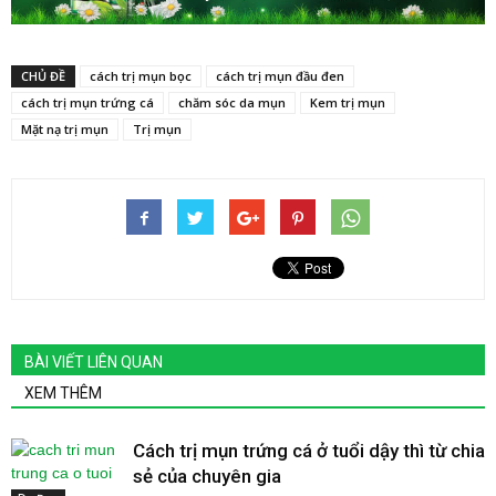
CHỦ ĐỀ
cách trị mụn bọc
cách trị mụn đầu đen
cách trị mụn trứng cá
chăm sóc da mụn
Kem trị mụn
Mặt nạ trị mụn
Trị mụn
BÀI VIẾT LIÊN QUAN
XEM THÊM
Cách trị mụn trứng cá ở tuổi dậy thì từ chia
sẻ của chuyên gia