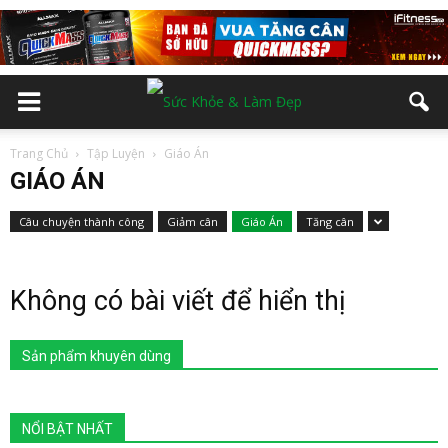
Trang Chủ
Tập Luyện
Giáo Án
GIÁO ÁN
Câu chuyện thành công
Giảm cân
Giáo Án
Tăng cân
Không có bài viết để hiển thị
Sản phẩm khuyên dùng
NỔI BẬT NHẤT