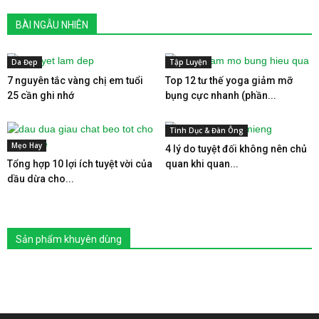
BÀI NGẪU NHIÊN
Da Đẹp
Tập Luyện
7 nguyên tắc vàng chị em tuổi
Top 12 tư thế yoga giảm mỡ
25 cần ghi nhớ
bụng cực nhanh (phần...
Tình Dục & Đàn Ông
Mẹo Hay
4 lý do tuyệt đối không nên chủ
Tổng hợp 10 lợi ích tuyệt vời của
quan khi quan...
dầu dừa cho...
Sản phẩm khuyên dùng