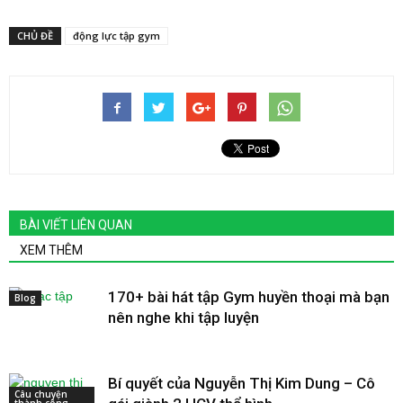
CHỦ ĐỀ
động lực tập gym
BÀI VIẾT LIÊN QUAN
XEM THÊM
170+ bài hát tập Gym huyền thoại mà bạn
Blog
nên nghe khi tập luyện
Bí quyết của Nguyễn Thị Kim Dung – Cô
Câu chuyện
thành công