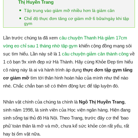
Thị Huyền Trang
Tập trung vào giảm mỡ nhiều hơn là giảm cân
Chế độ thực đơn tăng cơ giảm mỡ 6 bữa/ngày khi tập
gym
Lần trước chúng ta đã xem
câu chuyện Thanh Hà giảm 17cm
vòng eo chỉ sau 1 tháng nhờ tập gym
khiến cộng đồng mạng sôi
sục tìm hiểu. Lần này sẽ là 1
câu chuyện giảm cân thành công
về
1 cô bạn 9x xinh đẹp xứ Hà Thành. Hãy cùng Khỏe Đẹp tìm hiểu
cô nàng này là ai và hành trình áp dụng
thực đơn tập gym tăng
cơ giảm mỡ
tìm tới thân hình hoàn hảo của mình như thế nào
nhé. Chắc chắn bạn sẽ có thêm động lực để tập luyện đó.
Nhân vật chính của chúng ta chính là
Ngô Thị Huyền Trang
,
sinh năm 1998, là sinh viên của Học viện ngân hàng. Hiện đang
sinh sống tại thủ đô Hà Nội. Theo Trang, trước đây cơ thể ‘bao
phủ’ toàn thân là mỡ và mỡ, chưa kể sức khỏe còn rất yếu, rất
hay bị ốm vặt nữa.