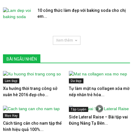
10 công thức làm đẹp với baking soda cho chị
em...
Xem thêm
BÀI NGẪU NHIÊN
Làm Đẹp
Da Đẹp
Xu hướng thời trang công sở
Tự làm mặt nạ collagen xóa mờ
xuân hè 2016 đẹp cho...
nếp nhăn trẻ hóa...
Tập Luyện
Mẹo Hay
Side Lateral Raise – Bài tập vai
Cách tăng cân cho nam tập thể
Đứng Nâng Tạ Bên...
hình hiệu quả 100%...