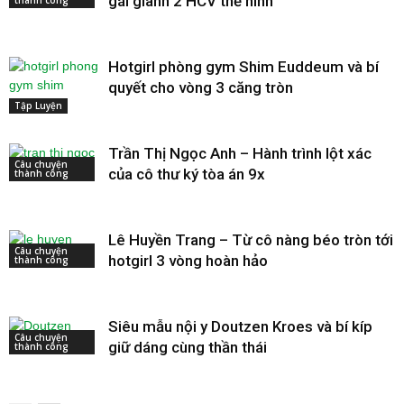
gái giành 2 HCV thể hình
Hotgirl phòng gym Shim Euddeum và bí
quyết cho vòng 3 căng tròn
Tập Luyện
Trần Thị Ngọc Anh – Hành trình lột xác
Câu chuyện
của cô thư ký tòa án 9x
thành công
Lê Huyền Trang – Từ cô nàng béo tròn tới
Câu chuyện
hotgirl 3 vòng hoàn hảo
thành công
Siêu mẫu nội y Doutzen Kroes và bí kíp
Câu chuyện
giữ dáng cùng thần thái
thành công