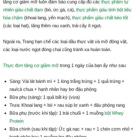
tăng cơ giảm mỡ luôn đảm bảo cung cấp đủ các
thực phẩm tự
nhiên giàu chất đạm
(bò, ức gà, cá),
thực phẩm giàu tinh bột tiêu
hóa chậm
(khoai lang, yến mạch),
thực phẩm giàu chất béo tốt
(các loại hạt), tăng thêm rau xanh, trái cây ít ngọt.
Ngoài ra, Trang hạn chế các loại dầu thực vật và mỡ động vật,
các loại nước ngọt đóng chai cũng tránh xa hoàn toàn.
Thực đơn tăng cơ giảm mỡ
trong 1 ngày của bạn ấy như sau
Sáng: Vài lát bánh mì + 1 lòng trắng trứng + 1 quả trứng +
rau/cà chua + hạnh nhân hay bơ đậu phộng
Bữa phụ (sáng): 1 quả bất kỳ (vừa)
Trưa: Khoai lang + bò + rau súp lơ xanh + đậu phộng rang
Bữa phụ (trước khi tập): 1 trái chuối + 1 muỗng
bột Whey
Protein
Bữa chính (sau khi tập): Ức gà nạc + rau + 1 chén cơm nhỏ +
hạnh nhân hay 1 muỗng bơ đậu phộng