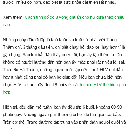
trước, nhiều cơ hơn, đặc biệt là sức khỏe cải thiện rất nhiều.
Xem thêm:
Cách tính số đo 3 vòng chuẩn cho nữ dựa theo chiều
cao
Những ngày đầu đi tập là khó khăn và khổ sở nhất với Trang.
Thậm chí, 3 tháng đầu tiên, chỉ biết chạy bộ, đạp xe, hay hơn tí là
gập bụng. Sau khi bắt đầu thấy quen rồi, bạn ấy tập thêm tạ. Do
không có người hướng dẫn nên bạn ấy mắc phải rất nhiều lỗi sai.
Theo 9x Hà Thành, những người mới tập nên tìm 1 HLV chỉ dẫn
hay ít nhất cũng phải có bạn bè giúp đỡ. Nếu bạn chưa biết nên
chọn HLV ra sao, hãy đọc kỹ bài viết
cách chọn HLV thể hình phù
hợp
.
Hiện tại, đều đặn mỗi tuần, bạn ấy đều tập 6 buổi, khoảng 60-90
phút/ngày. Những ngày nghỉ, thường đi bơi để thư giãn cơ bắp.
Trên cơ thể, Trang thường tập trung vào phần thân người dưới và