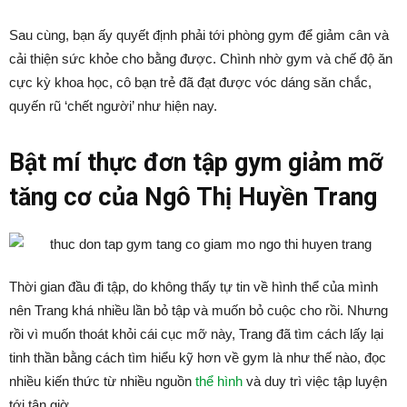
Sau cùng, bạn ấy quyết định phải tới phòng gym để giảm cân và
cải thiện sức khỏe cho bằng được. Chình nhờ gym và chế độ ăn
cực kỳ khoa học, cô bạn trẻ đã đạt được vóc dáng săn chắc,
quyến rũ ‘chết người’ như hiện nay.
Bật mí thực đơn tập gym giảm mỡ
tăng cơ của Ngô Thị Huyền Trang
Thời gian đầu đi tập, do không thấy tự tin về hình thể của mình
nên Trang khá nhiều lần bỏ tập và muốn bỏ cuộc cho rồi. Nhưng
rồi vì muốn thoát khỏi cái cục mỡ này, Trang đã tìm cách lấy lại
tinh thần bằng cách tìm hiểu kỹ hơn về gym là như thế nào, đọc
nhiều kiến thức từ nhiều nguồn
thể hình
và duy trì việc tập luyện
tới tận giờ.