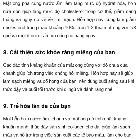
Mật ong pha cùng nước ấm làm tăng mức độ hydrat hóa, hơn
nữa còn giúp tăng mức độ cholesterol trong cơ thể, giảm căng
thẳng và nguy cơ về về tim mạch. Hỗn hợp này cũng làm giảm
cholesterol trong máu khoảng 10%. Trộn 1-2 thìa mật ong với 1/3
quế và một ít nước ấm và uống nó hàng ngày.
8. Cải thiện sức khỏe răng miệng của bạn
Các đặc tính kháng khuẩn của mật ong cùng với độ chua của
chanh giúp ích trong việc chống hôi miệng. Hỗn hợp này sẽ giúp
làm sạch miệng và cổ họng của bạn, nên dùng buổi sáng sau khi
thức dậy và buổi tối trước khi đi ngủ và đánh răng nhé!
9. Trẻ hóa làn da của bạn
Một hỗn hợp nước ấm, chanh và mật ong có tính chất kháng
khuẩn mạnh, thúc đẩy sản sinh collagen cho da, giúp làm sạch
máu và hỗ trợ trong việc sản xuất các tế bào máu, làm cho bạn