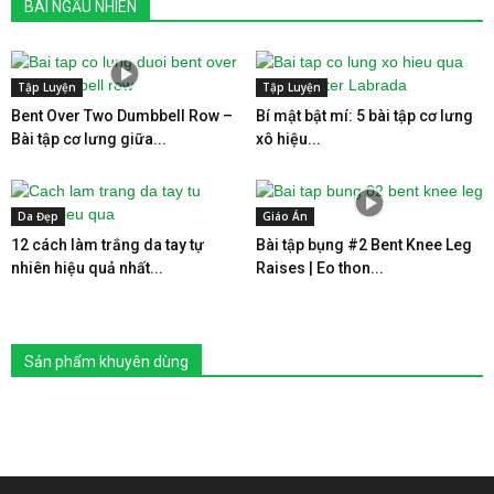
BÀI NGẪU NHIÊN
Tập Luyện
Tập Luyện
Bent Over Two Dumbbell Row –
Bí mật bật mí: 5 bài tập cơ lưng
Bài tập cơ lưng giữa...
xô hiệu...
Da Đẹp
Giáo Án
12 cách làm trắng da tay tự
Bài tập bụng #2 Bent Knee Leg
nhiên hiệu quả nhất...
Raises | Eo thon...
Sản phẩm khuyên dùng