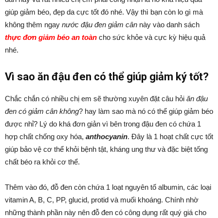
giúp giảm béo, đẹp da cực tốt đó nhé. Vậy thì bạn còn lo gì mà
không thêm ngay
nước đậu đen giảm cân
này vào danh sách
thực đơn giảm béo an toàn
cho sức khỏe và cực kỳ hiệu quả
nhé.
Vì sao ăn đậu đen có thể giúp giảm ký tốt?
Chắc chắn có nhiều chị em sẽ thường xuyên đặt câu hỏi
ăn đậu
đen có giảm cân không
? hay làm sao mà nó có thể giúp giảm béo
được nhỉ? Lý do khá đơn giản vì bên trong đậu đen có chứa 1
hợp chất chống oxy hóa,
anthocyanin
. Đây là 1 hoạt chất cực tốt
giúp bảo vệ cơ thể khỏi bệnh tật, kháng ung thư và đặc biệt tống
chất béo ra khỏi cơ thể.
Thêm vào đó, đỗ đen còn chứa 1 loạt nguyên tố albumin, các loại
vitamin A, B, C, PP, glucid, protid và muối khoáng. Chính nhờ
những thành phần này nên đỗ đen có công dụng rất quý giá cho