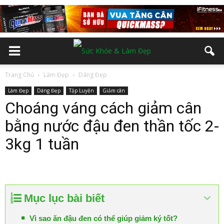
Trang Chủ
Làm Đẹp
Dáng Đẹp
Làm Đẹp
Dáng Đẹp
Tập Luyện
Giảm cân
Choáng váng cách giảm cân
bằng nước đậu đen thần tốc 2-
3kg 1 tuần
Mục lục bài biết
Vì sao ăn đậu đen có thể giúp giảm ký tốt?