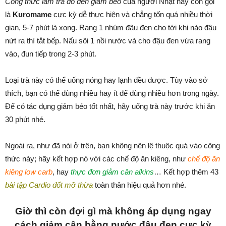
Công thức làm trà đỗ đen giảm béo
của người Nhật hay còn gọi
là
Kuromame
cực kỳ dễ thực hiện và chẳng tốn quá nhiều thời
gian, 5-7 phút là xong. Rang 1 nhúm đậu đen cho tới khi nào đậu
nứt ra thì tắt bếp. Nấu sôi 1 nồi nước và cho đậu đen vừa rang
vào, đun tiếp trong 2-3 phút.
Loại trà này có thể uống nóng hay lạnh đều được. Tùy vào sở
thích, bạn có thể dùng nhiều hay ít để dùng nhiều hơn trong ngày.
Để có tác dụng giảm béo tốt nhất, hãy uống trà này trước khi ăn
30 phút nhé.
Ngoài ra, như đã nói ở trên, bạn không nên lệ thuộc quá vào công
thức này; hãy kết hợp nó với các chế độ ăn kiêng, như
chế độ ăn
kiêng low carb
, hay
thực đơn giảm cân alkins
… Kết hợp thêm 43
bài tập Cardio đốt mỡ thừa
toàn thân hiệu quả hơn nhé.
Giờ thì còn đợi gì mà không áp dụng ngay
cách giảm cân bằng nước đậu đen cực kỳ