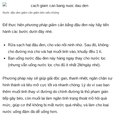
Nước đậu đen giảm cân giảm béo siêu khủng
Để thực hiện
phương pháp giảm cân bằng đậu đen
này hãy tiến
hành các bước dưới đây nhé.
Rửa sạch hạt đậu đen, cho vào nồi ninh nhừ. Sau đó, không
cho đường mà cho vài hạt muối tinh vào, khuấy đều 1 tí.
Bạn uống nước đậu đen này hàng ngay thay cho nước lọc
(nhưng vẫn uống nước lọc cho đủ ít nhất 2lit/ngày nhé).
Phương pháp này sẽ giúp giải độc gan, thanh nhiệt, ngăn chặn sự
hình thành và tiêu mỡ cực tốt và nhanh chóng. Lý do vì sao bạn
thêm muối tinh thay vì đường do chính đường là thủ phạm gián
tiếp gây béo, còn muối lại làm ngăn tình trạng thoát mồ hôi quá
mức, giúp cơ thể không bị mất nước quá nhiều, và làm cho loại
nước uống đậm đà dễ uống hơn.