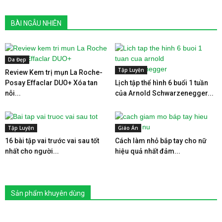
BÀI NGẪU NHIÊN
Da Đẹp
Tập Luyện
Review Kem trị mụn La Roche-
Posay Effaclar DUO+ Xóa tan
Lịch tập thể hình 6 buổi 1 tuần
nỗi...
của Arnold Schwarzenegger...
Tập Luyện
Giáo Án
16 bài tập vai trước vai sau tốt
Cách làm nhỏ bắp tay cho nữ
nhất cho người...
hiệu quả nhất đảm...
Sản phẩm khuyên dùng