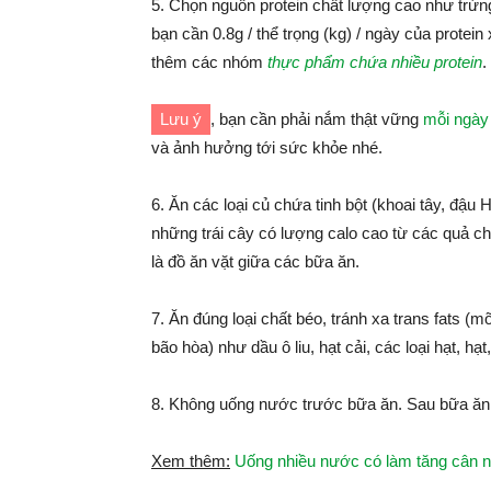
5. Chọn nguồn protein chất lượng cao như trứng,
bạn cần 0.8g / thể trọng (kg) / ngày của prote
thêm các nhóm
thực phẩm chứa nhiều protein
.
Lưu ý
, bạn cần phải nắm thật vững
mỗi ngày 
và ảnh hưởng tới sức khỏe nhé.
6. Ăn các loại củ chứa tinh bột (khoai tây, đậu H
những trái cây có lượng calo cao từ các quả c
là đồ ăn vặt giữa các bữa ăn.
7. Ăn đúng loại chất béo, tránh xa trans fats (
bão hòa) như dầu ô liu, hạt cải, các loại hạt, 
8. Không uống nước trước bữa ăn. Sau bữa ăn,
Xem thêm:
Uống nhiều nước có làm tăng cân 