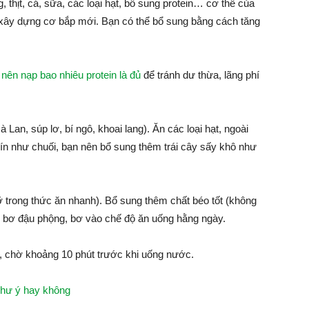
 thịt, cá, sữa, các loại hạt, bổ sung protein… cơ thể của
in xây dựng cơ bắp mới. Bạn có thể bổ sung bằng cách tăng
nên nạp bao nhiêu protein là đủ
để tránh dư thừa, lãng phí
à Lan, súp lơ, bí ngô, khoai lang). Ăn các loại hạt, ngoài
hín như chuối, bạn nên bổ sung thêm trái cây sấy khô như
mỡ trong thức ăn nhanh). Bổ sung thêm chất béo tốt (không
hạt, bơ đậu phộng, bơ vào chế độ ăn uống hằng ngày.
 chờ khoảng 10 phút trước khi uống nước.
như ý hay không