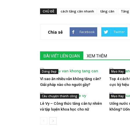
CHỦ ĐỀ
cách tăng cân nhanh
tăng cân
Tăng 
Chia sẻ
Facebook
Twitter
BÀI VIẾT LIÊN QUAN
XEM THÊM
Dáng Đẹp
Mẹo Hay
Vì sao ăn nhiều vẫn không tăng cân?
Top 4 cách 
Giải pháp nào cho người gầy?
cực kỳ hiệu
Câu chuyện thành công
Mẹo Hay
Lê Vy – Công thức tăng cân tự nhiên
Uống nước n
và tập luyện khoa học cho nữ
không? Uốn