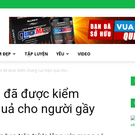
M ĐẸP
TẬP LUYỆN
YÊU
VIDEO
n đã được kiểm chứng cực hiệu quả cho...
n đã được kiểm
quả cho người gầy