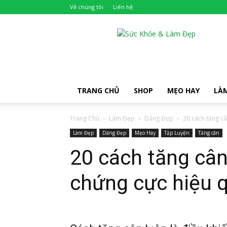
Về chúng tôi
Liên hệ
Khỏe
Đẹp
TRANG CHỦ
SHOP
MẸO HAY
LÀ
Trang Chủ
Làm Đẹp
Dáng Đẹp
20 cách tăng câ
Làm Đẹp
Dáng Đẹp
Mẹo Hay
Tập Luyện
Tăng cân
20 cách tăng câ
chứng cực hiệu 