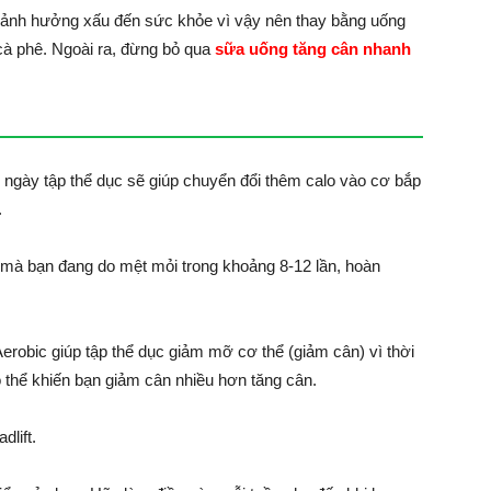
y ảnh hưởng xấu đến sức khỏe vì vậy nên thay bằng uống
 cà phê. Ngoài ra, đừng bỏ qua
sữa uống tăng cân nhanh
i ngày tập thể dục sẽ giúp chuyển đổi thêm calo vào cơ bắp
.
 mà bạn đang do mệt mỏi trong khoảng 8-12 lần, hoàn
Aerobic giúp tập thể dục giảm mỡ cơ thể (giảm cân) vì thời
có thể khiến bạn giảm cân nhiều hơn tăng cân.
dlift.