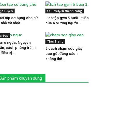
ập Luyện
Câu chuyện thành công
bài tập cơ bụng cho nữ
Lịch tập gym 5 buổi 1 tuần
i nhà tốt nhất...
của Á Vương người...
a Đẹp
Thời Trang
n ở ngực: Nguyên
ân, cách phòng tránh
5 cách chăm sóc giày
 điều trị...
cao gót đúng cách
không thể...
Sản phẩm khuyên dùng