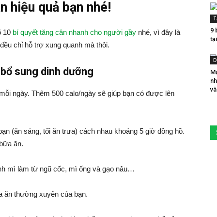
n hiệu quả bạn nhé!
T
9 
õ 10
bí quyết tăng cân nhanh cho người gầy
nhé, vì đây là
tạ
ều chỉ hỗ trợ xung quanh mà thôi.
D
à bổ sung dinh dưỡng
Mụ
nh
và
 mỗi ngày. Thêm 500 calo/ngày sẽ giúp bạn có được lên
ạn (ăn sáng, tối ăn trưa) cách nhau khoảng 5 giờ đồng hồ.
bữa ăn.
h mì làm từ ngũ cốc, mì ống và gạo nâu…
a ăn thường xuyên của bạn.