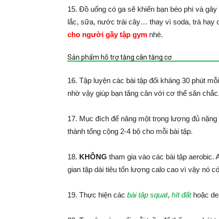
15. Đồ uống có ga sẽ khiến bạn béo phì và gâ
lắc, sữa, nước trái cây… thay vì soda, trà hay
cho người gầy tập gym
nhé.
Sản phẩm hỗ trợ tăng cân tăng cơ
16. Tập luyện các bài tập đối kháng 30 phút mỗ
nhờ vậy giúp bạn tăng cân với cơ thể săn chắc
17. Mục đích để nâng một trọng lượng đủ nặng
thành tổng cộng 2-4 bộ cho mỗi bài tập.
18.
KHÔNG
tham gia vào các bài tập aerobic. 
gian tập dài tiêu tốn lượng calo cao vì vậy nó 
19. Thực hiện các
bài tập squat
,
hít đất
hoặc dea