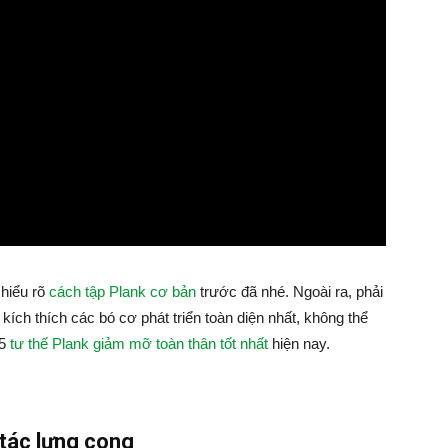
 hiểu rõ
cách tập Plank cơ bản
trước đã nhé. Ngoài ra, phải
ích thích các bó cơ phát triển toàn diện nhất, không thể
15
tư thế Plank giảm mỡ toàn thân tốt nhất
hiện nay.
tác lưng cong