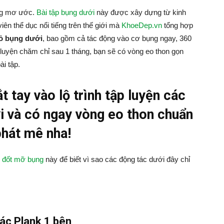
áng mơ ước.
Bài tập bụng dưới
này được xây dựng từ kinh
ên thể dục nổi tiếng trên thế giới mà
KhoeDep.vn
tổng hợp
hỏ bụng dưới
, bao gồm cả tác động vào cơ bụng ngay, 360
 luyện chăm chỉ sau 1 tháng, bạn sẽ có vòng eo thon gọn
ài tập.
 tay vào lộ trình tập luyện các
ới và có ngay vòng eo thon chuẩn
hát mê nha!
c đốt mỡ bụng
này để biết vì sao các động tác dưới đây chỉ
ác Plank 1 bên