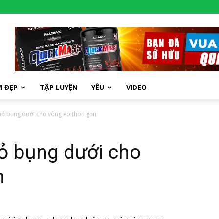
M ĐẸP
TẬP LUYỆN
YÊU
VIDEO
nhỏ bụng dưới cho vòng eo thon gọn
hỏ bụng dưới cho
n