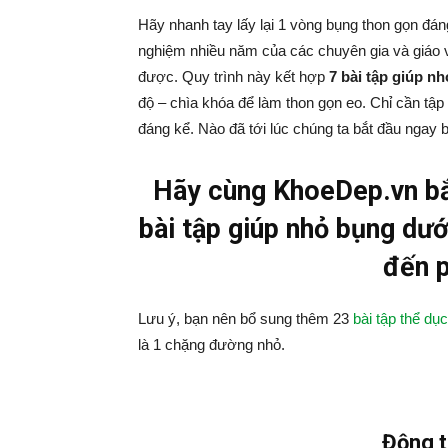
Hãy nhanh tay lấy lại 1 vòng bụng thon gọn đ
nghiệm nhiều năm của các chuyên gia và giáo vi
được. Quy trình này kết hợp
7 bài tập giúp n
độ – chìa khóa để làm thon gọn eo. Chỉ cần tập
đáng kể. Nào đã tới lúc chúng ta bắt đầu ngay b
Hãy cùng KhoeDep.vn bắt
bài tập giúp nhỏ bụng dư
đến p
Lưu ý, bạn nên bổ sung thêm 23
bài tập thể dụ
là 1 chặng đường nhỏ.
Động t