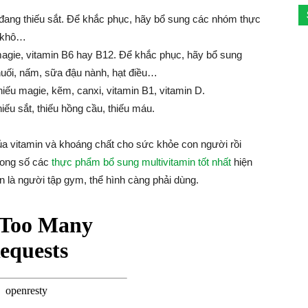
đang thiếu sắt. Để khắc phục, hãy bổ sung các nhóm thực
o khô…
magie, vitamin B6 hay B12. Để khắc phục, hãy bổ sung
uối, nấm, sữa đậu nành, hạt điều…
iếu magie, kẽm, canxi, vitamin B1, vitamin D.
hiếu sắt, thiếu hồng cầu, thiếu máu.
ủa vitamin và khoáng chất cho sức khỏe con người rồi
rong số các
thực phẩm bổ sung multivitamin tốt nhất
hiện
n là người tập gym, thể hình càng phải dùng.