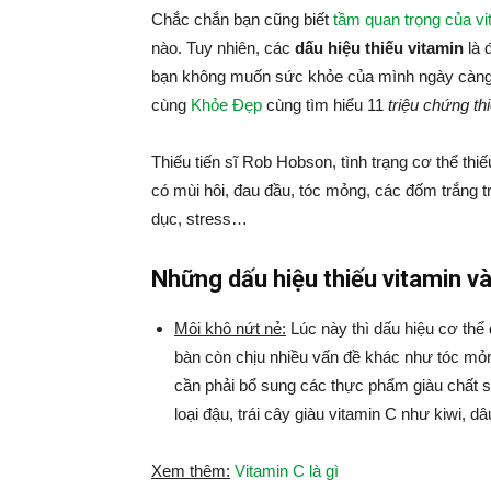
Chắc chắn bạn cũng biết
tầm quan trọng của v
nào. Tuy nhiên, các
dấu hiệu thiếu vitamin
là 
bạn không muốn sức khỏe của mình ngày càng s
cùng
Khỏe Đẹp
cùng tìm hiểu 11
triệu chứng th
Thiếu tiến sĩ Rob Hobson, tình trạng cơ thể thi
có mùi hôi, đau đầu, tóc mỏng, các đốm trắng 
dục, stress…
Những dấu hiệu thiếu vitamin và
Môi khô nứt nẻ:
Lúc này thì dấu hiệu cơ thể 
bàn còn chịu nhiều vấn đề khác như tóc m
cần phải bổ sung các thực phẩm giàu chất sắt
loại đậu, trái cây giàu vitamin C như kiwi, 
Xem thêm:
Vitamin C là gì