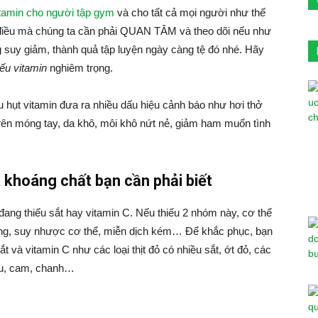
itamin cho người tập gym
và cho tất cả mọi người như thế
điều mà chúng ta cần phải QUAN TÂM và theo dõi nếu như
uy giảm, thành quả tập luyện ngày càng tệ đó nhé. Hãy
iếu vitamin
nghiêm trọng.
ếu hụt vitamin đưa ra nhiều dấu hiệu cảnh báo như hơi thở
trên móng tay, da khô, môi khô nứt nẻ, giảm ham muốn tình
 khoáng chất bạn cần phải biết
đang thiếu sắt hay vitamin C. Nếu thiếu 2 nhóm này, cơ thể
ỏng, suy nhược cơ thể, miễn dịch kém… Để khắc phục, bạn
 và vitamin C như các loại thịt đỏ có nhiều sắt, ớt đỏ, các
dâu, cam, chanh…