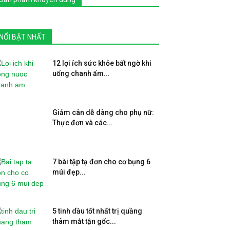
NỔI BẬT NHẤT
12 lợi ích sức khỏe bất ngờ khi
uống chanh ấm...
Giảm cân dễ dàng cho phụ nữ:
Thực đơn và các...
7 bài tập tạ đơn cho cơ bụng 6
múi đẹp...
5 tinh dầu tốt nhất trị quầng
thâm mắt tận gốc...