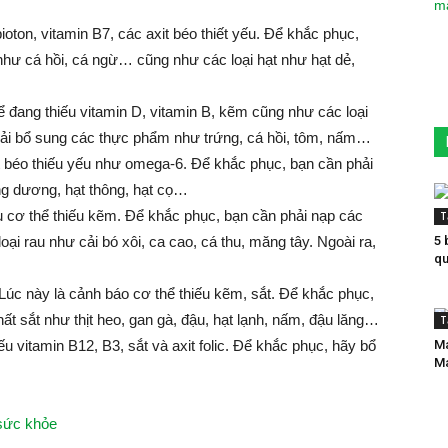
ioton, vitamin B7, các axit béo thiết yếu. Để khắc phục,
hư cá hồi, cá ngừ… cũng như các loại hạt như hạt dẻ,
ể đang thiếu vitamin D, vitamin B, kẽm cũng như các loại
phải bổ sung các thực phẩm như trứng, cá hồi, tôm, nấm…
it béo thiếu yếu như omega-6. Để khắc phục, bạn cần phải
g dương, hạt thông, hạt cọ…
u cơ thể thiếu kẽm. Để khắc phục, bạn cần phải nạp các
T
oại rau như cải bó xôi, ca cao, cá thu, măng tây. Ngoài ra,
5 
qu
Lúc này là cảnh báo cơ thể thiếu kẽm, sắt. Để khắc phục,
t sắt như thịt heo, gan gà, đậu, hạt lạnh, nấm, đậu lăng…
T
ếu vitamin B12, B3, sắt và axit folic. Để khắc phục, hãy bổ
Ma
Ma
 sức khỏe