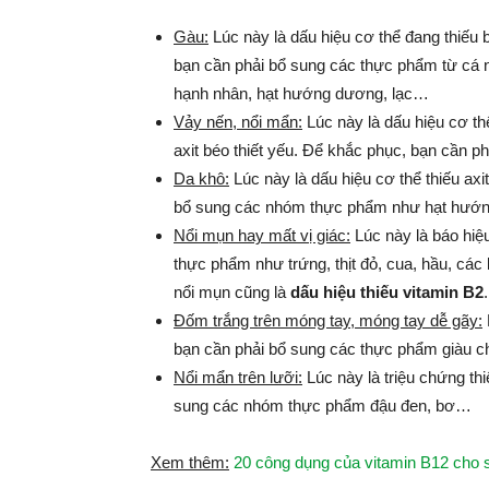
Gàu:
Lúc này là dấu hiệu cơ thể đang thiếu b
bạn cần phải bổ sung các thực phẩm từ cá n
hạnh nhân, hạt hướng dương, lạc…
Vảy nến, nổi mẩn:
Lúc này là dấu hiệu cơ th
axit béo thiết yếu. Để khắc phục, bạn cần 
Da khô:
Lúc này là dấu hiệu cơ thể thiếu ax
bổ sung các nhóm thực phẩm như hạt hướn
Nổi mụn hay mất vị giác:
Lúc này là báo hiệ
thực phẩm như trứng, thịt đỏ, cua, hầu, các l
nổi mụn cũng là
dấu hiệu thiếu vitamin B2
.
Đốm trắng trên móng tay, móng tay dễ gãy:
bạn cần phải bổ sung các thực phẩm giàu chấ
Nổi mẩn trên lưỡi:
Lúc này là triệu chứng thi
sung các nhóm thực phẩm đậu đen, bơ…
Xem thêm:
20 công dụng của vitamin B12 cho