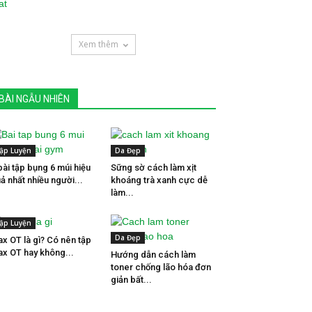
Xem thêm
BÀI NGẪU NHIÊN
ập Luyện
Da Đẹp
bài tập bụng 6 múi hiệu
Sững sờ cách làm xịt
ả nhất nhiều người...
khoáng trà xanh cực dễ
làm...
ập Luyện
Da Đẹp
x OT là gì? Có nên tập
x OT hay không...
Hướng dẫn cách làm
toner chống lão hóa đơn
giản bất...