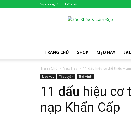
Về chúng tôi
Liên hệ
Khỏe
Đẹp
TRANG CHỦ
SHOP
MẸO HAY
LÀ
Trang Chủ
Mẹo Hay
11 dấu hiệu cơ thể thiếu vita
Mẹo Hay
Tập Luyện
Thể Hình
11 dấu hiệu cơ 
nạp Khẩn Cấp