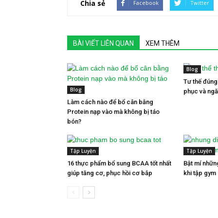
Chia sẻ
Facebook
Twitter
BÀI VIẾT LIÊN QUAN
XEM THÊM
Blog
Tư thế đúng
Blog
phục và ngă
Làm cách nào để bổ cân bằng
Protein nạp vào mà không bị táo
bón?
Tập Luyện
Tập Luyện
16 thực phẩm bổ sung BCAA tốt nhất
Bật mí nhữn
giúp tăng cơ, phục hồi cơ bắp
khi tập gym 