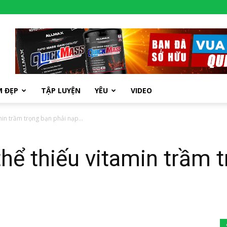
M ĐẸP
TẬP LUYỆN
YÊU
VIDEO
min trầm trọng bạn phải nạp...
thể thiếu vitamin trầm 