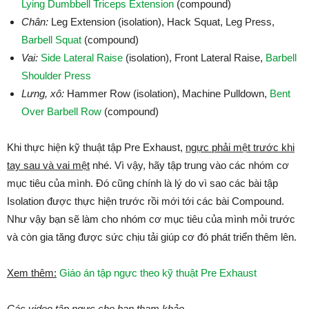
Lying Dumbbell Triceps Extension
(compound)
Chân:
Leg Extension (isolation), Hack Squat, Leg Press,
Barbell Squat
(compound)
Vai:
Side Lateral Raise
(isolation), Front Lateral Raise,
Barbell
Shoulder Press
Lưng, xô:
Hammer Row (isolation), Machine Pulldown,
Bent
Over Barbell Row
(compound)
Khi thực hiện kỹ thuật tập Pre Exhaust,
ngực phải mệt trước khi
tay sau và vai mệt
nhé. Vì vậy, hãy tập trung vào các nhóm cơ
mục tiêu của mình. Đó cũng chính là lý do vì sao các bài tập
Isolation được thực hiện trước rồi mới tới các bài Compound.
Như vậy bạn sẽ làm cho nhóm cơ mục tiêu của mình mỏi trước
và còn gia tăng được sức chịu tải giúp cơ đó phát triển thêm lên.
Xem thêm:
Giáo án tập ngực theo kỹ thuật Pre Exhaust
Các video tập ngực cho bạn tham khảo