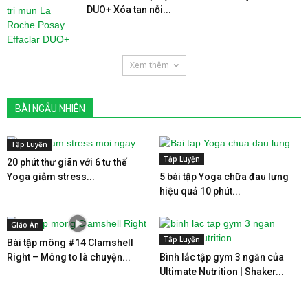
DUO+ Xóa tan nỗi...
Xem thêm
BÀI NGẪU NHIÊN
Tập Luyện
Tập Luyện
20 phút thư giãn với 6 tư thế
Yoga giảm stress...
5 bài tập Yoga chữa đau lưng
hiệu quả 10 phút...
Giáo Án
Tập Luyện
Bài tập mông #14 Clamshell
Right – Mông to là chuyện...
Bình lắc tập gym 3 ngăn của
Ultimate Nutrition | Shaker...