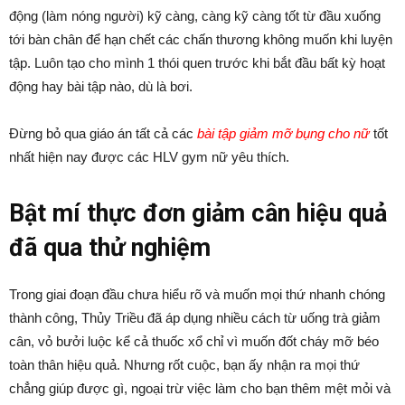
động (làm nóng người) kỹ càng, càng kỹ càng tốt từ đầu xuống
tới bàn chân để hạn chết các chấn thương không muốn khi luyện
tập. Luôn tạo cho mình 1 thói quen trước khi bắt đầu bất kỳ hoạt
động hay bài tập nào, dù là bơi.
Đừng bỏ qua giáo án tất cả các
bài tập giảm mỡ bụng cho nữ
tốt
nhất hiện nay được các HLV gym nữ yêu thích.
Bật mí thực đơn giảm cân hiệu quả
đã qua thử nghiệm
Trong giai đoạn đầu chưa hiểu rõ và muốn mọi thứ nhanh chóng
thành công, Thủy Triều đã áp dụng nhiều cách từ uống trà giảm
cân, vỏ bưởi luộc kể cả thuốc xổ chỉ vì muốn đốt cháy mỡ béo
toàn thân hiệu quả. Nhưng rốt cuộc, bạn ấy nhận ra mọi thứ
chẳng giúp được gì, ngoại trừ việc làm cho bạn thêm mệt mỏi và