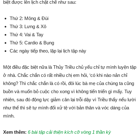
biệt được lên lịch chặt chẽ như sau:
Thứ 2: Mông & Đùi
Thứ 3: Lưng & Xô
Thứ 4: Vai & Tay
Thứ 5: Cardio & Bụng
Các ngày tiếp theo, lặp lại lịch tập này
Một điều đặc biệt nữa là Thủy Triều chủ yếu chỉ tự mình luyện tập
ở nhà. Chắc chắn có rất nhiều chị em hỏi, ‘có khi nào nản chỉ
không? Thì chắc chắn là có rồi, đôi lúc bà mẹ của chúng ta cũng
buồn và muốn bỏ cuộc cho xong vì không tiến triển gì mấy. Tuy
nhiên, sau đó động lực giảm cân lại trỗi dậy vì Triều thấy nếu lười
như thế thì sẽ tự mình đối xử tệ với bản thân và vóc dáng của
mình.
Xem thêm:
6 bài tập cải thiện kích cỡ vòng 1 thần kỳ