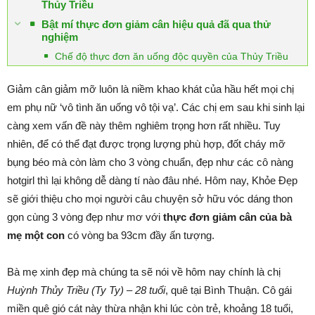
Thủy Triều
Bật mí thực đơn giảm cân hiệu quả đã qua thử
nghiệm
Chế độ thực đơn ăn uống độc quyền của Thủy Triều
Giảm cân giảm mỡ luôn là niềm khao khát của hầu hết mọi chị
em phụ nữ ‘vô tình ăn uống vô tội vạ’. Các chị em sau khi sinh lại
càng xem vấn đề này thêm nghiêm trọng hơn rất nhiều. Tuy
nhiên, để có thể đạt được trọng lượng phù hợp, đốt cháy mỡ
bụng béo mà còn làm cho 3 vòng chuẩn, đẹp như các cô nàng
hotgirl thì lại không dễ dàng tí nào đâu nhé. Hôm nay, Khỏe Đẹp
sẽ giới thiệu cho mọi người câu chuyện sở hữu vóc dáng thon
gọn cùng 3 vòng đẹp như mơ với
thực đơn giảm cân của bà
mẹ một con
có vòng ba 93cm đầy ấn tượng.
Bà mẹ xinh đẹp mà chúng ta sẽ nói về hôm nay chính là chị
Huỳnh
Thủy Triều (Ty Ty) – 28 tuổi
, quê tại Bình Thuận. Cô gái
miền quê gió cát này thừa nhận khi lúc còn trẻ, khoảng 18 tuổi,