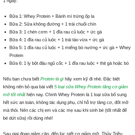
1 ngày:
Bữa 1: Whey Protein + Bánh mì trứng ốp la
Bữa 2: Sữa không đường + 1 trái chuối chín
Bữa 3: 1 chén cơm + 1 đĩa rau củ luộc + ức gà
Bữa 4: 1 đĩa rau củ luộc + 1 trái táo vừa + ức gà
Bữa 5: 1 đĩa rau củ luộc + 1 miếng bò nướng + ức gà + Whey
Protein
Bữa 6: 1 ly bột đậu ngũ cốc + 1 đĩa rau luộc + thịt gà hoặc bò
Nếu bạn chưa biết
Protein là gì
hãy xem kỹ đi nhé. Đặc biệt
không nên bỏ qua bài viết
5 loại sữa Whey Protein tăng cơ giảm
mỡ tốt nhất
hiện nay. Chính Whey Protein là 1 loại sữa bổ sung
hết sức an toàn, không tác dụng phụ, chỉ hỗ trợ tăng cơ, đốt mỡ
mà thôi. Nên các chị em và các mẹ sau khi sinh bé (tốt nhất để
bé dứt sữa) rồi dùng nhé!
Sau giai đoạn giảm cân, đến lúc siết cơ giảm mỡ, Thủy Triều