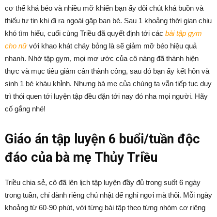
cơ thể khá béo và nhiều mỡ khiến bạn ấy đôi chút khá buồn và
thiếu tự tin khi đi ra ngoài gặp bạn bè. Sau 1 khoảng thời gian chịu
khó tìm hiểu, cuối cùng Triều đã quyết định tới các
bài tập gym
cho nữ
với khao khát cháy bỏng là sẽ giảm mỡ béo hiệu quả
nhanh. Nhờ tập gym, mọi mơ ước của cô nàng đã thành hiện
thực và mục tiêu giảm cân thành công, sau đó bạn ấy kết hôn và
sinh 1 bé kháu khỉnh. Nhưng bà mẹ của chúng ta vẫn tiếp tục duy
trì thói quen tới luyện tập đều đặn tới nay đó nha mọi người. Hãy
cố gắng nhé!
Giáo án tập luyện 6 buổi/tuần độc
đáo của bà mẹ Thủy Triều
Triều chia sẻ, cô đã lên lịch tập luyện đầy đủ trong suốt 6 ngày
trong tuần, chỉ dành riêng chủ nhật để nghỉ ngơi mà thôi. Mỗi ngày
khoảng từ 60-90 phút, với từng bài tập theo từng nhóm cơ riêng