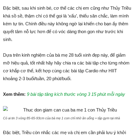
Đặc biệt, sau khi sinh bé, cơ thể các chị em cũng như Thủy Triều
khá sồ sề, thậm chí có thể gọi là ‘xấu’, thiếu săn chắc, làm mình
kém tự tin. Chính điều này không ngờ lại khiến cho bạn ấy thêm
quyết tâm nỗ lực hơn để có vóc dáng thon gọn như trước khi
sinh.
Dựa trên kinh nghiệm của bà mẹ 28 tuổi xinh đẹp này, để giảm
mỡ hiệu quả, tốt nhất hãy hãy chia ra các bài tập cho từng nhóm
cơ khắp cơ thể, kết hợp cùng các bài tập Cardio như HIIT
khoảng 2-3 buổi/tuần, 20 phút/buổi.
Xem thêm:
9 bài tập tăng kích thước vòng 3 15 phút mỗi ngày
Có ai tin 3 vòng 85-65-93cm của bà mẹ 1 con chỉ nhờ ăn uống + tập gym tại nhà
Đặc biệt, Triều còn nhắc các mẹ và chị em cần phải lưu ý khởi