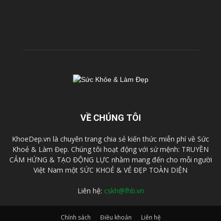
VỀ CHÚNG TÔI
KhoeDep.vn là chuyên trang chia sẻ kiến thức miễn phí về Sức
Khoẻ & Làm Đẹp. Chúng tôi hoạt động với sứ mệnh: TRUYỀN
CẢM HỨNG & TẠO ĐỘNG LỰC nhằm mang đến cho mỗi người
Việt Nam một SỨC KHOẺ & VẺ ĐẸP TOÀN DIỆN
Liên hệ:
cskh@fhb.vn
Chính sách
Điều khoản
Liên hệ