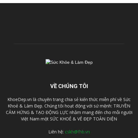
VỀ CHÚNG TÔI
KhoeDep.vn là chuyên trang chia sẻ kiến thức miễn phí về Sức
Khoẻ & Làm Đẹp. Chúng tôi hoạt động với sứ mệnh: TRUYỀN
CẢM HỨNG & TẠO ĐỘNG LỰC nhằm mang đến cho mỗi người
Việt Nam một SỨC KHOẺ & VẺ ĐẸP TOÀN DIỆN
Liên hệ:
cskh@fhb.vn