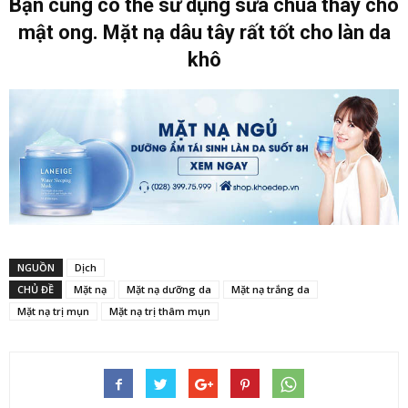
Bạn cũng có thể sử dụng sữa chua thay cho
mật ong. Mặt nạ dâu tây rất tốt cho làn da
khô
NGUỒN
Dịch
CHỦ ĐỀ
Mặt nạ
Mặt nạ dưỡng da
Mặt nạ trắng da
Mặt nạ trị mụn
Mặt nạ trị thâm mụn