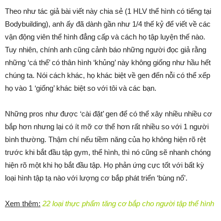
Theo như tác giả bài viết này chia sẻ (1 HLV thể hình có tiếng tại
Bodybuilding), anh ấy đã dành gần như 1/4 thế kỷ để viết về các
vận động viên thể hình đẳng cấp và cách họ tập luyện thế nào.
Tuy nhiên, chính anh cũng cảnh báo những người đọc giả rằng
những ‘cá thể’ có thân hình ‘khủng’ này không giống như hầu hết
chúng ta. Nói cách khác, họ khác biệt về gen đến nỗi có thể xếp
họ vào 1 ‘giống’ khác biệt so với tôi và các bạn.
Những pros như được ‘cài đặt’ gen để có thể xây nhiều nhiều cơ
bắp hơn nhưng lại có ít mỡ cơ thể hơn rất nhiều so với 1 người
bình thường. Thậm chí nếu tiềm năng của họ không hiện rõ rệt
trước khi bắt đầu tập gym, thể hình, thì nó cũng sẽ nhanh chóng
hiện rõ một khi họ bắt đầu tập. Họ phản ứng cực tốt với bất kỳ
loại hình tập tạ nào với lượng cơ bắp phát triển ‘bùng nổ’.
Xem thêm:
22 loại thực phẩm tăng cơ bắp cho người tập thể hình