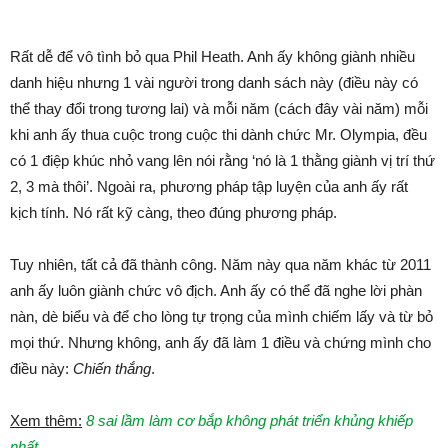
Rất dễ để vô tình bỏ qua Phil Heath. Anh ấy không giành nhiều
danh hiệu nhưng 1 vài người trong danh sách này (điều này có
thể thay đổi trong tương lai) và mỗi năm (cách đây vài năm) mỗi
khi anh ấy thua cuộc trong cuộc thi dành chức Mr. Olympia, đều
có 1 điệp khúc nhỏ vang lên nói rằng ‘nó là 1 thằng giành vị trí thứ
2, 3 mà thôi’. Ngoài ra, phương pháp tập luyện của anh ấy rất
kịch tính. Nó rất kỹ càng, theo đúng phương pháp.
Tuy nhiên, tất cả đã thành công. Năm này qua năm khác từ 2011
anh ấy luôn giành chức vô địch. Anh ấy có thể đã nghe lời phàn
nàn, dè biểu và để cho lòng tự trọng của mình chiếm lấy và từ bỏ
mọi thứ. Nhưng không, anh ấy đã làm 1 điều và chứng mình cho
điều này:
Chiến thắng
.
Xem thêm:
8 sai lầm làm cơ bắp không phát triển khủng khiếp
nhất