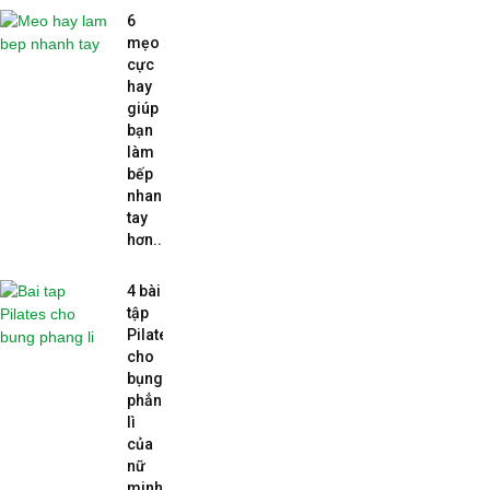
6
mẹo
cực
hay
giúp
bạn
làm
bếp
nhanh
tay
hơn...
4 bài
tập
Pilates
cho
bụng
phẳng
lì
của
nữ
minh