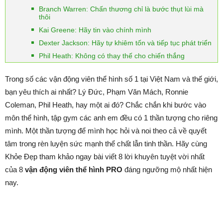
Branch Warren: Chấn thương chỉ là bước thụt lùi mà
thôi
Kai Greene: Hãy tin vào chính mình
Dexter Jackson: Hãy tự khiêm tốn và tiếp tục phát triển
Phil Heath: Không có thay thế cho chiến thắng
Trong số các vận động viên thể hình số 1 tại Việt Nam và thế giới,
bạn yêu thích ai nhất? Lý Đức, Phạm Văn Mách, Ronnie
Coleman, Phil Heath, hay một ai đó? Chắc chắn khi bước vào
môn thể hình, tập gym các anh em đều có 1 thần tượng cho riêng
mình. Một thần tượng để mình học hỏi và noi theo cả về quyết
tâm trong rèn luyện sức mạnh thể chất lẫn tinh thần. Hãy cùng
Khỏe Đẹp tham khảo ngay bài viết 8 lời khuyên tuyệt vời nhất
của 8
vận động viên thể hình PRO
đáng ngưỡng mộ nhất hiện
nay.