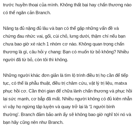
trước huyền thoại của mình. Không thất bại hay chấn thương nào
có thể ngăn cản Branch.
Nâng tạ đủ nặng đủ lâu và bạn có thể gặp những vấn đề và
chứng đau nhức vai, gối, cùi chỏ, lưng dưới, thậm chí nếu bạn
chưa bao giờ xé rách 1 nhóm cơ nào. Không quan trọng chấn
thương là gì, câu hỏi y chang: Bạn có muốn từ bỏ không? Nhiều
người đã từ bỏ, còn tôi thì không.
Những người khác đơn giản là tìm lộ trình điều trị họ cần để tiếp
tục, có thể là phẫu thuật, điều trị châm cứu, vật lý trị liệu, matxa
phục hồi cơ. Cần thời gian để chữa lành chấn thương và phục hồi
lại sức mạnh, cơ bắp đã mất. Nhiều người không có đủ kiên nhẫn
vì vậy họ ngừng tập luyện và quay trở lại là ‘1 người bình
thường’. Branch đảm bảo anh ấy sẽ không bao giờ nghĩ tới nó và
bạn hãy cũng nên như Branch.