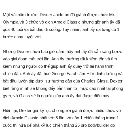
Một vài năm trước, Dexter Jackson đã giành được chức Mr.
Olympia và 3 chức vô địch Arnold Classic nhưng giờ anh ấy đã
qua 40 tuổi và bắt đầu đi xuống. Tuy nhiên, anh ấy đã từng có 1
bước chạy tuyệt vời.
Nhưng Dexter chưa bao giờ cảm thấy anh ấy đã sẵn sàng bước
vào giai đoạn mặt trời lặn. Anh ấy thường rất khiêm tốn và tìm
kiếm những người có thể giúp anh ấy quay trở lại hành trình
chiến đấu. Anh ấy đã thuê George Farah làm HLV dinh dưỡng và
bắt đầu luyện tập dưới sự hướng dẫn của Charles Glass. Dexter
biết rằng mình sẽ không đẩy bản thân tới mức cao nhất tại phòng
gym, và Glass sẽ là người giúp anh ấy đạt được điều này.
Hiện tại, Dexter giữ kỷ lục cho người giành được nhiều chức vô
địch Arnold Classic nhất với 5 lần, và cần 1 chiến thắng trong 1
cuộc thi nữa để phá kỷ lục chiến thắng 25 pro bodybuilder do