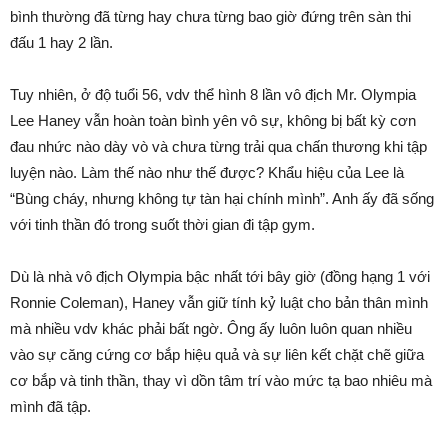
bình thường đã từng hay chưa từng bao giờ đứng trên sàn thi
đấu 1 hay 2 lần.
Tuy nhiên, ở độ tuổi 56, vdv thể hình 8 lần vô địch Mr. Olympia
Lee Haney vẫn hoàn toàn bình yên vô sự, không bị bất kỳ cơn
đau nhức nào dày vò và chưa từng trải qua chấn thương khi tập
luyện nào. Làm thế nào như thế được? Khẩu hiệu của Lee là
“Bùng cháy, nhưng không tự tàn hại chính mình”. Anh ấy đã sống
với tinh thần đó trong suốt thời gian đi tập gym.
Dù là nhà vô địch Olympia bậc nhất tới bây giờ (đồng hạng 1 với
Ronnie Coleman), Haney vẫn giữ tính kỷ luật cho bản thân mình
mà nhiều vdv khác phải bất ngờ. Ông ấy luôn luôn quan nhiều
vào sự căng cứng cơ bắp hiệu quả và sự liên kết chặt chẽ giữa
cơ bắp và tinh thần, thay vì dồn tâm trí vào mức tạ bao nhiêu mà
mình đã tập.