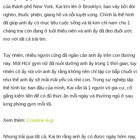
của thành phố New York. Kai lớn lên ở Brooklyn, bao vây bởi đói
nghèo, thuốc phiện, giang hồ và nỗi tuyệt vọng. Chính là thể hình
đã giúp anh ấy có mục tiêu cuộc sống và là kim chỉ nam cho 1
chàng trai còn đang ở tuổi thiếu niên và anh ấy đã đeo đuổi ước
mơ với tất cả trái tim.
Tuy nhiên, nhiều người cũng đã ngăn cản anh ấy trên con đường
này. Một HLV gym nữ đã nuôi dưỡng anh ấy trong 1 thời gian, tuy
nhiên cô ấy nói với anh ấy rằng không nên chỉ tập cơ bắp chuối vì
như thế anh ấy sẽ mãi mãi yếu và nhỏ con. Trong sự nghiệp tập
thể hình lúc ban đầu của mình, Kai vẫn là 1 người vô gia cư, cố
gắng kiếm tiền để có đủ thức ăn mỗi ngày và thường ngủ ở sau
lưng phòng gym mỗi tối.
Xem thêm:
Creatine là gì
Nhưng trải qua tất cả, Kai tin rằng anh ấy có được ngày hôm nay,