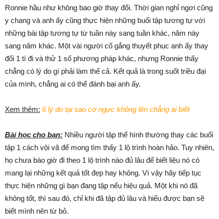
Ronnie hầu như không bao giờ thay đổi. Thời gian nghỉ ngơi cũng
y chang và anh ấy cũng thực hiện những buổi tập tương tự với
những bài tập tương tự từ tuần này sang tuần khác, năm này
sang năm khác. Một vài người cố gắng thuyết phục anh ấy thay
đổi 1 tí đi và thử 1 số phương pháp khác, nhưng Ronnie thấy
chẳng có lý do gì phải làm thế cả. Kết quả là trong suốt triều đại
của mình, chẳng ai có thể đánh bại anh ấy.
Xem thêm:
6 lý do tại sao cơ ngực không lên chẳng ai biết
Bài học cho bạn:
Nhiều người tập thể hình thường thay các buổi
tập 1 cách vội vã để mong tìm thấy 1 lộ trình hoàn hảo. Tuy nhiên,
họ chưa bào giờ đi theo 1 lộ trình nào đủ lâu để biết liệu nó có
mang lại những kết quả tốt đẹp hay không. Vì vậy hãy tiếp tục
thực hiện những gì bạn đang tập nếu hiệu quả. Một khi nó đã
không tốt, thì sau đó, chỉ khi đã tập đủ lâu và hiểu được bạn sẽ
biết mình nên từ bỏ.