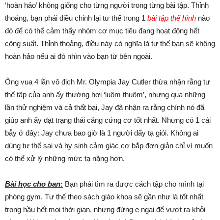
‘hoàn hảo’ không giống cho từng người trong từng bài tập. Thỉnh
thoảng, bạn phải điều chỉnh lại tư thế trong 1
bài tập thể hình
nào
đó để có thể cảm thấy nhóm cơ mục tiêu đang hoạt động hết
công suất. Thỉnh thoảng, điều này có nghĩa là tư thế bạn sẽ không
hoàn hảo nếu ai đó nhìn vào bạn từ bên ngoài.
Ông vua 4 lần vô địch Mr. Olympia Jay Cutler thừa nhận rằng tư
thế tập của anh ấy thường hơi ‘luộm thuộm’, nhưng qua những
lần thử nghiệm và cả thất bại, Jay đã nhận ra rằng chính nó đã
giúp anh ấy đạt trạng thái căng cứng cơ tốt nhất. Nhưng có 1 cái
bẫy ở đây: Jay chưa bao giờ là 1 người đẩy tạ giỏi. Không ai
dùng tư thế sai và hy sinh cảm giác cơ bắp đơn giản chỉ vì muốn
có thể xử lý những mức tạ nặng hơn.
Bài học cho ban:
Bạn phải tìm ra được cách tập cho mình tại
phòng gym. Tư thế theo sách giáo khoa sẽ gần như là tốt nhất
trong hầu hết mọi thời gian, nhưng đừng e ngại để vượt ra khỏi