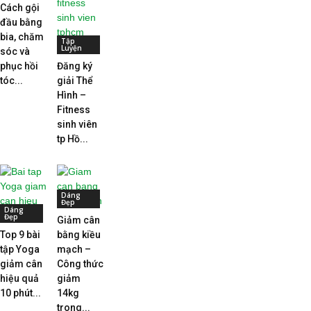
Cách gội
đầu bằng
bia, chăm
Tập
Luyện
sóc và
phục hồi
Đăng ký
tóc...
giải Thể
Hình –
Fitness
sinh viên
tp Hồ...
Dáng
Đẹp
Dáng
Đẹp
Giảm cân
Top 9 bài
bằng kiều
tập Yoga
mạch –
giảm cân
Công thức
hiệu quả
giảm
10 phút...
14kg
trong...