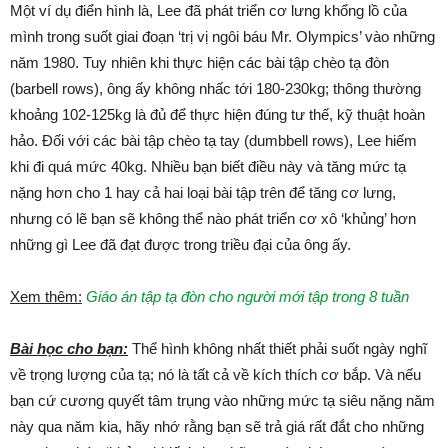
Một ví dụ điển hình là, Lee đã phát triển cơ lưng khổng lồ của
mình trong suốt giai đoạn ‘trị vị ngôi báu Mr. Olympics’ vào những
năm 1980. Tuy nhiên khi thực hiện các bài tập chèo tạ đòn
(barbell rows), ông ấy không nhấc tới 180-230kg; thông thường
khoảng 102-125kg là đủ để thực hiện đúng tư thế, kỹ thuật hoàn
hảo. Đối với các bài tập chèo tạ tay (dumbbell rows), Lee hiếm
khi đi quá mức 40kg. Nhiều bạn biết điều này và tăng mức tạ
nặng hơn cho 1 hay cả hai loại bài tập trên để tăng cơ lưng,
nhưng có lẽ bạn sẽ không thể nào phát triển cơ xô ‘khủng’ hơn
những gì Lee đã đạt được trong triều đại của ông ấy.
Xem thêm:
Giáo án tập tạ đòn cho người mới tập trong 8 tuần
Bài học cho bạn:
Thể hình không nhất thiết phải suốt ngày nghĩ
về trọng lượng của tạ; nó là tất cả về kích thích cơ bắp. Và nếu
bạn cứ cương quyết tâm trụng vào những mức tạ siêu nặng năm
này qua năm kia, hãy nhớ rằng bạn sẽ trả giá rất đắt cho những