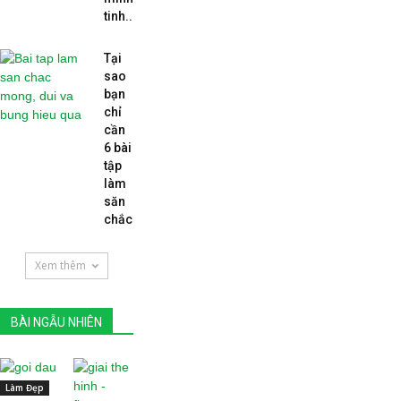
tinh...
Tại
sao
bạn
chỉ
cần
6 bài
tập
làm
săn
chắc...
Xem thêm
BÀI NGẪU NHIÊN
Làm Đẹp