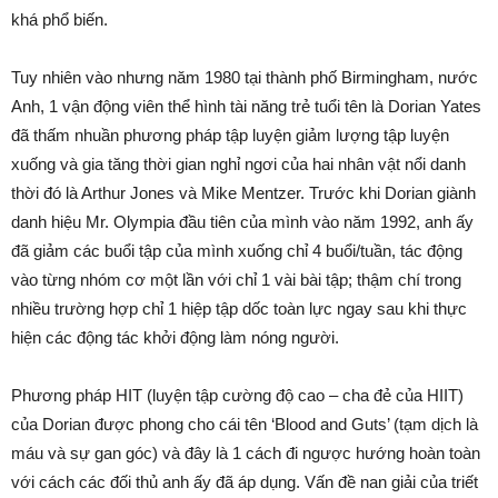
khá phổ biến.
Tuy nhiên vào nhưng năm 1980 tại thành phố Birmingham, nước
Anh, 1 vận động viên thể hình tài năng trẻ tuổi tên là Dorian Yates
đã thấm nhuần phương pháp tập luyện giảm lượng tập luyện
xuống và gia tăng thời gian nghỉ ngơi của hai nhân vật nổi danh
thời đó là Arthur Jones và Mike Mentzer. Trước khi Dorian giành
danh hiệu Mr. Olympia đầu tiên của mình vào năm 1992, anh ấy
đã giảm các buổi tập của mình xuống chỉ 4 buổi/tuần, tác động
vào từng nhóm cơ một lần với chỉ 1 vài bài tập; thậm chí trong
nhiều trường hợp chỉ 1 hiệp tập dốc toàn lực ngay sau khi thực
hiện các động tác khởi động làm nóng người.
Phương pháp HIT (luyện tập cường độ cao – cha đẻ của HIIT)
của Dorian được phong cho cái tên ‘Blood and Guts’ (tạm dịch là
máu và sự gan góc) và đây là 1 cách đi ngược hướng hoàn toàn
với cách các đối thủ anh ấy đã áp dụng. Vấn đề nan giải của triết