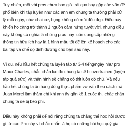
Tuy nhiên, một vài pros chưa bao giờ trải qua hay gặp các vấn đề
phổ biến khi tập luyện như các anh em chúng ta thường phải xử
lý mỗi ngày, như chai cơ, bụng không có múi đều đẹp. Điều này
khiến họ càng trở thành 1 nguồn cảm hứng tuyệt vời, nhưng điều
này không có nghĩa là những pros này luôn cung cấp những
thông tin hữu ích hay là 1 hình mẫu tốt để lên kế hoạch cho các
bài tập và chế độ dinh dưỡng cho bạn sau này.
Ví dụ, nếu hầu hết chúng ta luyện tập từ 3-4 tiếng/ngày như pro
Maxx Charles, chắc chắn lúc đó chúng ta sẽ bị overtrained (luyện
tập quá sức) và thân hình sẽ chẳng có thịt luôn đó chứ. Và nếu
hầu hết chúng ta ăn hàng đống thực phẩm vớ vấn theo cách mà
Juan Morel làm thậm chí khi anh ấy gần kề 1 cuộc thi, chắc chắn
chúng ta sẽ bị béo phì.
Điều này không phải để nói rằng chúng ta chẳng thể học hỏi được
gì từ các Pro này vì chắc chắn là họ có những bài học quý gia