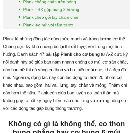
Plank chống chân trên bóng
Plank TRX gập bụng 3 hướng
Plank chéo gối tay chạm chân
Plank leo núi với tấm trượt
Plank là những động tác dùng sức mạnh và trọng lượng cơ thể.
Chúng cực kỳ khó nhưng bù lại thì rất tuyệt vời trong mọi tình
huống. Danh sách 47
bài tập Plank cho cơ bụng
từ A-Z cực kỳ
nổi danh này sẽ giúp bạn nam nhanh chóng có múi cơ săn chắc,
còn bạn nữ thì có vòng eo thon và hơi hiện múi nhẹ, khá đẹp đó
nhé. Ngoài ra, động tác này còn tác động tới hơn 20 nhóm cơ
khác nhau, bao gồm, hai vai, lưng, tay, chân và mông. Thậm chí
còn hơn thế nữa, Plank còn giúp bạn luyện cơ toàn thân mà
không gây ra bất kỳ nguy hiểm nào cho lưng và xương hông so
với các động tác gập bụng thông thường.
Không có gì là không thể, eo thon
bụng phẳng hay cơ bụng 6 múi