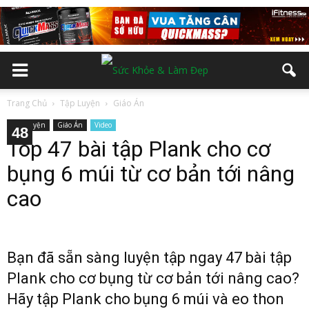
Trang Chủ
Tập Luyện
Giáo Án
Tập Luyện
Giáo Án
Video
10
12
13
14
15
16
17
18
19
20
21
22
23
24
25
26
27
28
29
30
31
32
33
34
35
36
37
38
39
40
41
42
43
44
45
46
47
48
11
2
3
4
5
6
7
8
9
Top 47 bài tập Plank cho cơ
bụng 6 múi từ cơ bản tới nâng
cao
Bạn đã sẵn sàng luyện tập ngay 47 bài tập
Plank cho cơ bụng từ cơ bản tới nâng cao?
Hãy tập Plank cho bụng 6 múi và eo thon