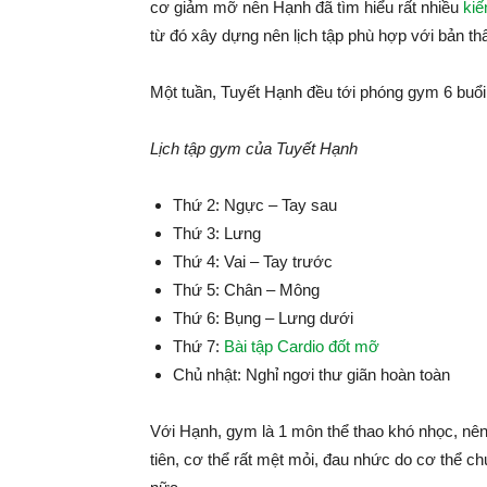
cơ giảm mỡ nên Hạnh đã tìm hiểu rất nhiều
kiế
từ đó xây dựng nên lịch tập phù hợp với bản th
Một tuần, Tuyết Hạnh đều tới phóng gym 6 buổi 
Lịch tập gym của Tuyết Hạnh
Thứ 2: Ngực – Tay sau
Thứ 3: Lưng
Thứ 4: Vai – Tay trước
Thứ 5: Chân – Mông
Thứ 6: Bụng – Lưng dưới
Thứ 7:
Bài tập Cardio đốt mỡ
Chủ nhật: Nghỉ ngơi thư giãn hoàn toàn
Với Hạnh, gym là 1 môn thể thao khó nhọc, nên 
tiên, cơ thể rất mệt mỏi, đau nhức do cơ thể 