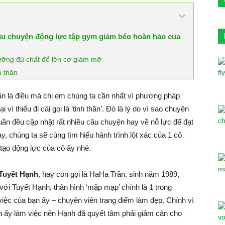
 câu chuyện động lực tập gym giảm béo hoàn hảo của
ưỡng đủ chất để lên cơ giảm mỡ
n thân
n là điều mà chị em chúng ta cần nhất vì phương pháp
vì thiếu đi cái gọi là ‘tinh thần’. Đó là lý do vì sao chuyện
uần đều cập nhật rất nhiều câu chuyện hay về nỗ lực để đạt
 chúng ta sẽ cùng tìm hiểu hành trình lột xác của 1 cô
tạo động lực của cô ấy nhé.
 Tuyết Hạnh
, hay còn gọi là HaHa Trần, sinh năm 1989,
 với Tuyết Hạnh, thân hình ‘mập mạp’ chính là 1 trong
iệc của bạn ấy – chuyên viên trang điểm làm đẹp. Chính vì
ạn ấy làm việc nên Hạnh đã quyết tâm phải giảm cân cho