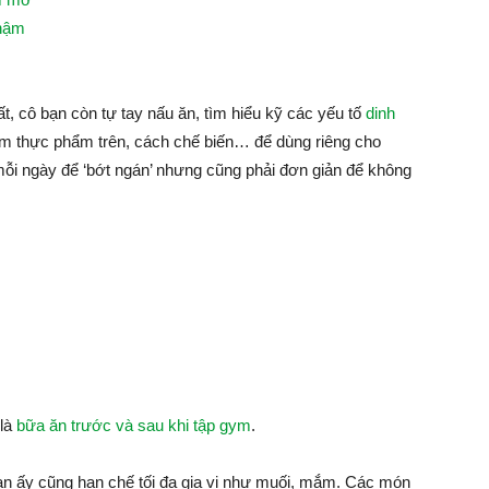
chậm
t, cô bạn còn tự tay nấu ăn, tìm hiểu kỹ các yếu tố
dinh
óm thực phẩm trên, cách chế biến… để dùng riêng cho
mỗi ngày để ‘bớt ngán’ nhưng cũng phải đơn giản để không
 là
bữa ăn trước và sau khi tập gym
.
ạn ấy cũng hạn chế tối đa gia vị như muối, mắm. Các món