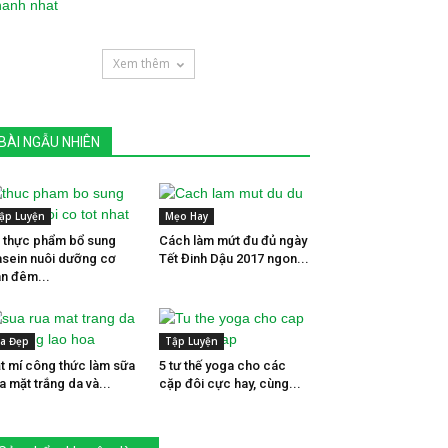
Xem thêm
BÀI NGẪU NHIÊN
ập Luyện
Mẹo Hay
 thực phẩm bổ sung
Cách làm mứt đu đủ ngày
sein nuôi dưỡng cơ
Tết Đinh Dậu 2017 ngon...
n đêm...
a Đẹp
Tập Luyện
t mí công thức làm sữa
5 tư thế yoga cho các
a mặt trắng da và...
cặp đôi cực hay, cùng...