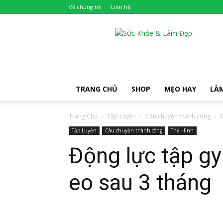
Về chúng tôi
Liên hệ
Khỏe
Đẹp
TRANG CHỦ
SHOP
MẸO HAY
LÀ
Trang Chủ
Tập Luyện
Câu chuyện thành công
Đ
Tập Luyện
Câu chuyện thành công
Thể Hình
Động lực tập g
eo sau 3 tháng