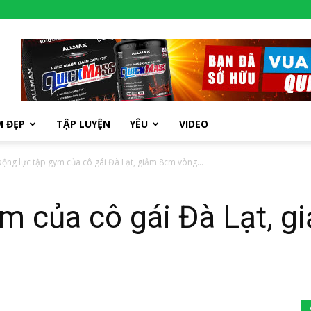
M ĐẸP
TẬP LUYỆN
YÊU
VIDEO
ộng lực tập gym của cô gái Đà Lạt, giảm 8cm vòng...
ym của cô gái Đà Lạt, 