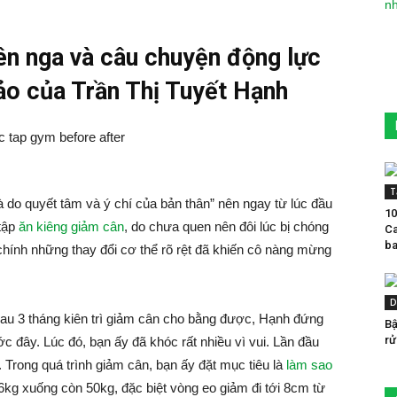
iên nga và câu chuyện động lực
ảo của Trần Thị Tuyết Hạnh
T
do quyết tâm và ý chí của bản thân” nên ngay từ lúc đầu
10
 tập
ăn kiêng giảm cân
, do chưa quen nên đôi lúc bị chóng
Ca
ba
hính những thay đổi cơ thể rõ rệt đã khiến cô nàng mừng
D
sau 3 tháng kiên trì giảm cân cho bằng được, Hạnh đứng
Bậ
rử
c đây. Lúc đó, bạn ấy đã khóc rất nhiều vì vui. Lần đầu
i. Trong quá trình giảm cân, bạn ấy đặt mục tiêu là
làm sao
6kg xuống còn 50kg, đặc biệt vòng eo giảm đi tới 8cm từ