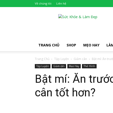
Về chúng tôi
Liên hệ
Khỏe
Đẹp
TRANG CHỦ
SHOP
MẸO HAY
LÀ
Trang Chủ
Tập Luyện
Giảm cân
Bật mí: Ăn trướ
Tập Luyện
Giảm cân
Mẹo Hay
Thể Hình
Bật mí: Ăn trướ
cân tốt hơn?