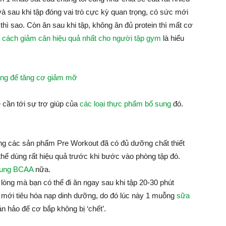
 và sau khi tập đóng vai trò cực kỳ quan trọng, có sức mới
thì sao. Còn ăn sau khi tập, không ăn đủ protein thì mất cơ
0
cách giảm cân hiệu quả nhất cho người tập gym
là hiểu
sáng để tăng cơ giảm mỡ
 cần tới sự trợ giúp của
các loại thực phẩm bổ sung
đó.
ong các sản phẩm Pre Workout đã có đủ dưỡng chất thiết
thể dùng rất hiệu quả trước khi bước vào phòng tập đó.
sung BCAA
nữa.
lòng mà bạn có thể đi ăn ngay sau khi tập 20-30 phút
ng mới tiêu hóa nạp dinh dưỡng, do đó lúc này 1 muỗng
sữa
n hảo để cơ bắp không bị ‘chết’.