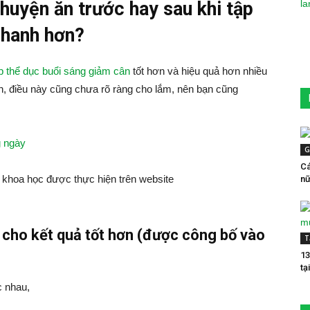
huyện ăn trước hay sau khi tập
nhanh hơn?
p thể dục buổi sáng giảm cân
tốt hơn và hiệu quả hơn nhiều
ên, điều này cũng chưa rõ ràng cho lắm, nên bạn cũng
g ngày
G
Cá
 khoa học được thực hiện trên website
nữ
 cho kết quả tốt hơn (được công bố vào
T
13
tạ
c nhau,