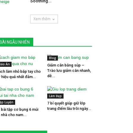
Soothing...
Xem thêm
BÀI NGẪU NHIÊN
Blog
iáo Án
Giảm cân bằng súp –
Trào lưu giảm cân nhanh,
ch làm nhỏ bắp tay cho
dễ...
 hiệu quả nhất đảm...
Làm Đẹp
ập Luyện
7 bí quyết giúp giữ lớp
trang điểm lâu trôi ngày...
 bài tập cơ bụng 6 múi
i nhà cho nam...