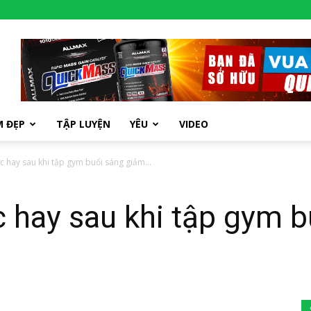
M ĐẸP
TẬP LUYỆN
YÊU
VIDEO
c hay sau khi tập gym buổi sáng giảm...
c hay sau khi tập gym 