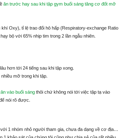
đề
ăn trước hay sau khi tập gym buổi sáng tăng cơ đốt mỡ
khí Oxy), tỉ lệ trao đổi hô hấp (Respiratory-exchange Ratio
ạy bộ với 65% nhịp tim trong 2 lần ngẫu nhiên.
u hơn tới 24 tiếng sau khi tập xong.
nhiều mỡ trong khi tập.
cân vào buổi sáng
thôi chứ không nói tới việc tập tạ vào
để nói rõ được.
i với 1 nhóm nhỏ người tham gia, chưa đa dạng về cơ địa…
n 1 khảo sát của chúng tôi cũng như chia sẻ của rất nhiều