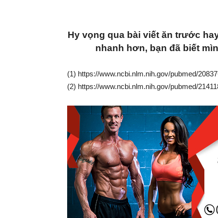
Hy vọng qua bài viết ăn trước ha
nhanh hơn, bạn đã biết mìn
(1) https://www.ncbi.nlm.nih.gov/pubmed/2083
(2) https://www.ncbi.nlm.nih.gov/pubmed/2141