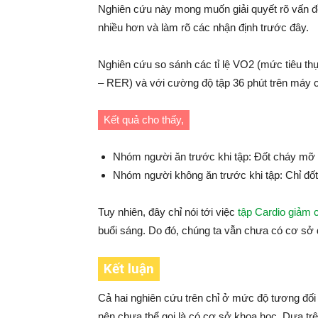
Nghiên cứu này mong muốn giải quyết rõ vấn 
nhiều hơn và làm rõ các nhận định trước đây.
Nghiên cứu so sánh các tỉ lệ VO2 (mức tiêu thụ 
– RER) và với cường độ tập 36 phút trên máy ch
Kết quả cho thấy,
Nhóm người ăn trước khi tập: Đốt cháy mỡ lâ
Nhóm người không ăn trước khi tập: Chỉ đốt 
Tuy nhiên, đây chỉ nói tới việc
tập Cardio giảm 
buổi sáng. Do đó, chúng ta vẫn chưa có cơ sở 
Kết luận
Cả hai nghiên cứu trên chỉ ở mức độ tương đố
nên chưa thể gọi là có cơ sở khoa học. Dựa trê