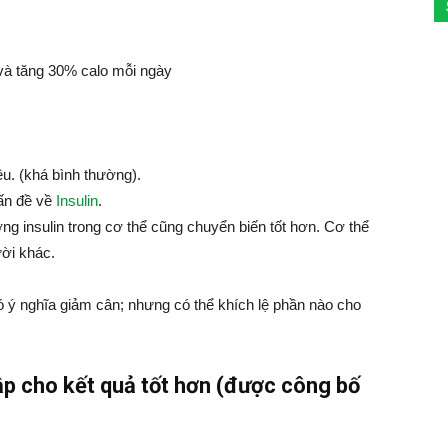
và tăng 30% calo mỗi ngày
u. (khá bình thường).
ấn đề về
Insulin
.
g insulin trong cơ thể cũng chuyển biến tốt hơn. Cơ thể
ời khác.
 ý nghĩa giảm cân; nhưng có thể khích lệ phần nào cho
ập cho kết quả tốt hơn (được công bố