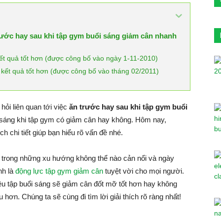
rước hay sau khi tập gym buổi sáng giảm cân nhanh
kết quả tốt hơn (được công bố vào ngày 1-11-2010)
o kết quả tốt hơn (được công bố vào tháng 02/2011)
hỏi liên quan tới việc
ăn trước hay sau khi tập gym buổi
 sáng khi tập gym có giảm cân hay không. Hôm nay,
ích chi tiết giúp bạn hiểu rõ vấn đề nhé.
 1 trong những xu hướng không thể nào cản nổi và ngày
nh là
động lực tập gym giảm cân
tuyệt vời cho mọi người.
iệu tập buổi sáng sẽ giảm cân đốt mỡ tốt hơn hay không
 hơn. Chúng ta sẽ cùng đi tìm lời giải thích rõ ràng nhất!