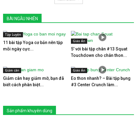
BÀI NGẪU NHIÊN
Tập Luyện
Giáo Án
11 bài tập Yoga cơ bản nên tập
mỗi ngày cực...
5′ với bài tập chân #13 Squat
Touchdown cho chân thon...
Giảm cân
Giáo Án
Giảm cân hay giảm mỡ, bạn đã
Eo thon nhanh? – Bài tập bụng
biết cách phân biệt...
#3 Center Crunch làm...
Sản phẩm khuyên dùng