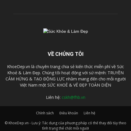
VỀ CHÚNG TÔI
KhoeDep.vn là chuyên trang chia sẻ kiến thức miễn phí về Sức
Khoẻ & Làm Đẹp. Chúng tôi hoạt động với sứ mệnh: TRUYỀN
CẢM HỨNG & TẠO ĐỘNG LỰC nhằm mang đến cho mỗi người
Việt Nam một SỨC KHOẺ & VẺ ĐẸP TOÀN DIỆN
Liên hệ:
cskh@fhb.vn
Chính sách
Điều khoản
Liên hệ
© KhoeDep.vn - Lưu ý: Tác dụng của phuơng pháp có thể thay đổi tùy theo
tình trạng thể chất mỗi nguời