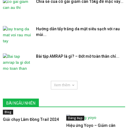
Chia sẻ của cô gái giảm cân 15kg để mặc váy...
Hướng dẫn tẩy trắng da mặt siêu sạch với rau
mùi...
Bài tập AMRAP là gì? – Đốt mỡ toàn thân chỉ...
Xem thêm
BÀI NGẪU NHIÊN
Blog
Dáng Đẹp
Giải chạy Lâm Đồng Trail 2024
Hiệu ứng Yoyo – Giảm cân