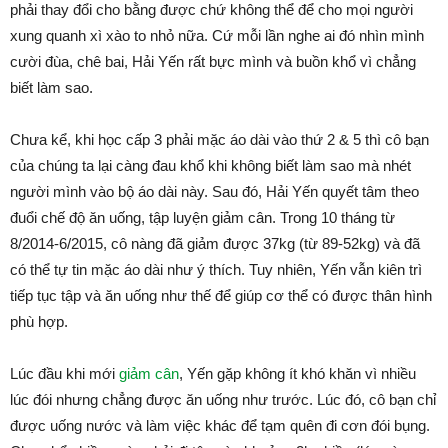
phải thay đổi cho bằng được chứ không thể để cho mọi người
xung quanh xì xào to nhỏ nữa. Cứ mỗi lần nghe ai đó nhìn mình
cười đùa, chê bai, Hải Yến rất bực mình và buồn khổ vì chẳng
biết làm sao.
Chưa kể, khi học cấp 3 phải mặc áo dài vào thứ 2 & 5 thì cô bạn
của chúng ta lại càng đau khổ khi không biết làm sao mà nhét
người mình vào bộ áo dài này. Sau đó, Hải Yến quyết tâm theo
đuổi chế độ ăn uống, tập luyện giảm cân. Trong 10 tháng từ
8/2014-6/2015, cô nàng đã giảm được 37kg (từ 89-52kg) và đã
có thể tự tin mặc áo dài như ý thích. Tuy nhiên, Yến vẫn kiên trì
tiếp tục tập và ăn uống như thế để giúp cơ thể có được thân hình
phù hợp.
Lúc đầu khi mới
giảm cân
, Yến gặp không ít khó khăn vì nhiều
lúc đói nhưng chẳng được ăn uống như trước. Lúc đó, cô bạn chỉ
được uống nước và làm việc khác để tạm quên đi cơn đói bụng.