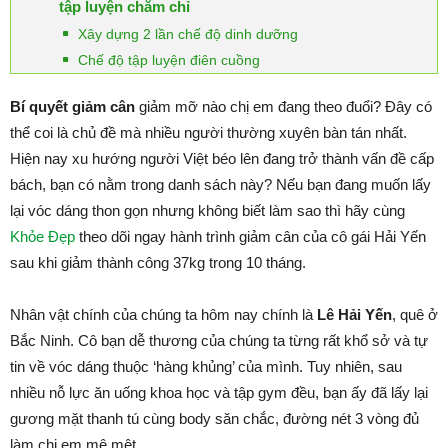
tập luyện chăm chỉ
Xây dựng 2 lần chế độ dinh dưỡng
Chế độ tập luyện điên cuồng
Bí quyết giảm cân
giảm mỡ nào chị em đang theo đuổi? Đây có
thể coi là chủ đề mà nhiều người thường xuyên bàn tán nhất.
Hiện nay xu hướng người Việt béo lên đang trở thành vấn đề cấp
bách, bạn có nằm trong danh sách này? Nếu bạn đang muốn lấy
lại vóc dáng thon gọn nhưng không biết làm sao thì hãy cùng
Khỏe Đẹp
theo dõi ngay hành trình giảm cân của cô gái Hải Yến
sau khi giảm thành công 37kg trong 10 tháng.
Nhân vật chính của chúng ta hôm nay chính là
Lê Hải Yến
, quê ở
Bắc Ninh. Cô bạn dễ thương của chúng ta từng rất khổ sở và tự
tin về vóc dáng thuộc ‘hàng khủng’ của mình. Tuy nhiên, sau
nhiều nỗ lực ăn uống khoa học và tập gym đều, bạn ấy đã lấy lại
gương mặt thanh tú cùng body săn chắc, đường nét 3 vòng đủ
làm chị em mê mệt.