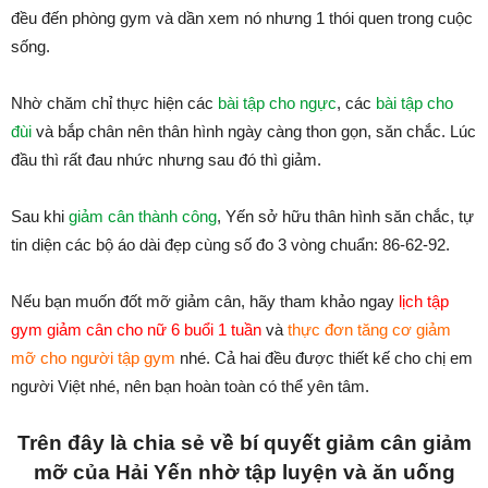
đều đến phòng gym và dần xem nó nhưng 1 thói quen trong cuộc
sống.
Nhờ chăm chỉ thực hiện các
bài tập cho ngực
, các
bài tập cho
đùi
và bắp chân nên thân hình ngày càng thon gọn, săn chắc. Lúc
đầu thì rất đau nhức nhưng sau đó thì giảm.
Sau khi
giảm cân thành công
, Yến sở hữu thân hình săn chắc, tự
tin diện các bộ áo dài đẹp cùng số đo 3 vòng chuẩn: 86-62-92.
Nếu bạn muốn đốt mỡ giảm cân, hãy tham khảo ngay
lịch tập
gym giảm cân cho nữ 6 buổi 1 tuần
và
thực đơn tăng cơ giảm
mỡ cho người tập gym
nhé. Cả hai đều được thiết kế cho chị em
người Việt nhé, nên bạn hoàn toàn có thể yên tâm.
Trên đây là chia sẻ về bí quyết giảm cân giảm
mỡ của Hải Yến nhờ tập luyện và ăn uống