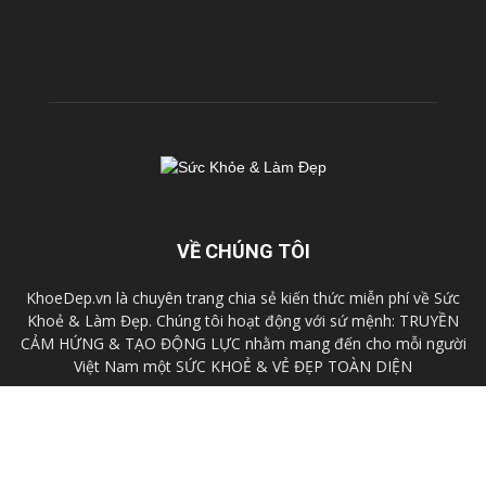
VỀ CHÚNG TÔI
KhoeDep.vn là chuyên trang chia sẻ kiến thức miễn phí về Sức
Khoẻ & Làm Đẹp. Chúng tôi hoạt động với sứ mệnh: TRUYỀN
CẢM HỨNG & TẠO ĐỘNG LỰC nhằm mang đến cho mỗi người
Việt Nam một SỨC KHOẺ & VẺ ĐẸP TOÀN DIỆN
Liên hệ:
cskh@fhb.vn
Chính sách
Điều khoản
Liên hệ