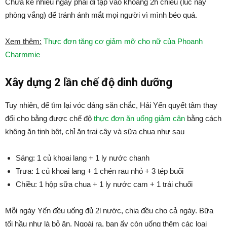
Chưa kể nhiều ngày phải đi tập vào khoảng 2h chiều (lúc này
phòng vắng) để tránh ánh mắt mọi người vì mình béo quá.
Xem thêm:
Thực đơn tăng cơ giảm mỡ cho nữ của Phoanh
Charmmie
Xây dựng 2 lần chế độ dinh dưỡng
Tuy nhiên, để tìm lại vóc dáng săn chắc, Hải Yến quyết tâm thay
đổi cho bằng được chế độ
thực đơn ăn uống giảm cân
bằng cách
không ăn tinh bột, chỉ ăn trai cây và sữa chua như sau
Sáng: 1 củ khoai lang + 1 ly nước chanh
Trưa: 1 củ khoai lang + 1 chén rau nhỏ + 3 tép buổi
Chiều: 1 hộp sữa chua + 1 ly nước cam + 1 trái chuối
Mỗi ngày Yến đều uống đủ 2l nước, chia đều cho cả ngày. Bữa
tối hầu như là bỏ ăn. Ngoài ra, bạn ấy còn uống thêm các loại