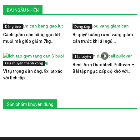
BÀI NGẪU NHIÊN
Dáng Đẹp
Dáng Đẹp
Cách giảm cân bằng gạo lứt
Bí quyết uống rượu vang giảm
muối mè giúp giảm 7kg...
cân trước khi đi ngủ...
Tập Luyện
Câu chuyện thành công
Bent-Arm Dumbbell Pullover –
Vì tự trọng đàn ông, 9x lột xác
Bài tập ngực cấp độ khó với...
với lịch tập...
Sản phẩm khuyên dùng