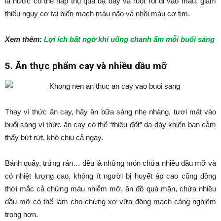
là nước có thể hấp thụ qua dạ dày và ruột rồi đi vào máu, giảm
thiểu nguy cơ tai biến mạch máu não và nhồi máu cơ tim.
Xem thêm:
Lợi ích bất ngờ khi uống chanh ấm mỗi buổi sáng
5. Ăn thực phẩm cay và nhiều dầu mỡ
Thay vì thức ăn cay, hãy ăn bữa sáng nhẹ nhàng, tươi mát vào
buổi sáng vì thức ăn cay có thể “thiêu đốt” dạ dày khiến bạn cảm
thấy bứt rứt, khó chịu cả ngày.
Bánh quẩy, trứng rán… đều là những món chứa nhiều dầu mỡ và
có nhiệt lượng cao, không ít người bị huyết áp cao cũng đồng
thời mắc cả chứng máu nhiễm mỡ, ăn đồ quá mặn, chứa nhiều
dầu mỡ có thể làm cho chứng xơ vữa động mạch càng nghiêm
trọng hơn.