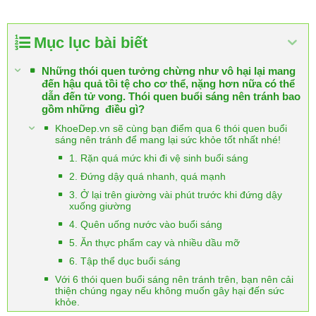
Mục lục bài biết
Những thói quen tưởng chừng như vô hại lại mang
đến hậu quả tồi tệ cho cơ thể, nặng hơn nữa có thể
dẫn đến tử vong. Thói quen buổi sáng nên tránh bao
gồm những điều gì?
KhoeDep.vn sẽ cùng bạn điểm qua 6 thói quen buổi
sáng nên tránh để mang lại sức khỏe tốt nhất nhé!
1. Rặn quá mức khi đi vệ sinh buổi sáng
2. Đứng dậy quá nhanh, quá mạnh
3. Ở lại trên giường vài phút trước khi đứng dậy
xuống giường
4. Quên uống nước vào buổi sáng
5. Ăn thực phẩm cay và nhiều dầu mỡ
6. Tập thể dục buổi sáng
Với 6 thói quen buổi sáng nên tránh trên, bạn nên cải
thiện chúng ngay nếu không muốn gây hại đến sức
khỏe.