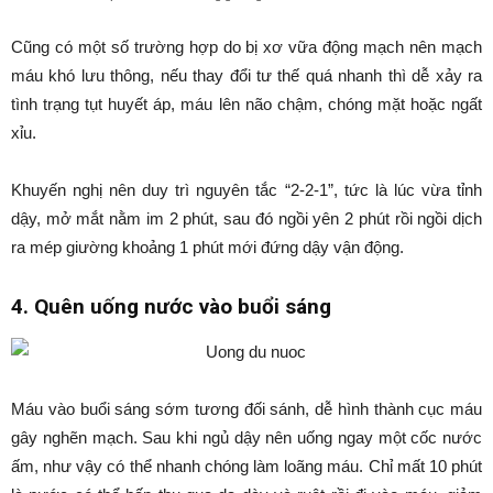
Cũng có một số trường hợp do bị xơ vữa động mạch nên mạch
máu khó lưu thông, nếu thay đổi tư thế quá nhanh thì dễ xảy ra
tình trạng tụt huyết áp, máu lên não chậm, chóng mặt hoặc ngất
xỉu.
Khuyến nghị nên duy trì nguyên tắc “2-2-1”, tức là lúc vừa tỉnh
dậy, mở mắt nằm im 2 phút, sau đó ngồi yên 2 phút rồi ngồi dịch
ra mép giường khoảng 1 phút mới đứng dậy vận động.
4. Quên uống nước vào buổi sáng
Máu vào buổi sáng sớm tương đối sánh, dễ hình thành cục máu
gây nghẽn mạch. Sau khi ngủ dậy nên uống ngay một cốc nước
ấm, như vậy có thể nhanh chóng làm loãng máu. Chỉ mất 10 phút