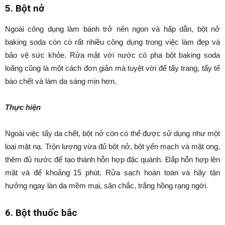
5. Bột nở
Ngoài công dụng làm bánh trở nên ngon và hấp dẫn, bột nở
baking soda còn có rất nhiều công dụng trong việc làm đẹp và
bảo vệ sức khỏe. Rửa mặt với nước có pha bột baking soda
loãng cũng là một cách đơn giản mà tuyệt vời để tẩy trang, tẩy tế
bào chết và làm da sáng mịn hơn.
Thực hiện
Ngoài việc tẩy da chết, bột nở còn có thể được sử dụng như một
loại mặt nạ. Trộn lượng vừa đủ bột nở, bột yến mạch và mật ong,
thêm đủ nước để tạo thành hỗn hợp đặc quánh. Đắp hỗn hợp lên
mặt và để khoảng 15 phút. Rửa sạch hoàn toàn và hãy tận
hưởng ngay làn da mềm mại, săn chắc, trắng hồng rạng ngời.
6. Bột thuốc bắc