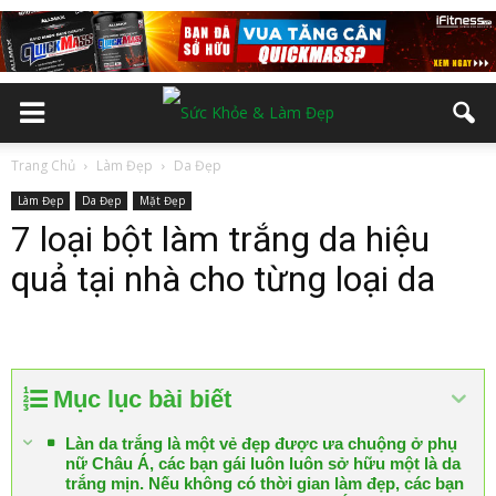
Trang Chủ
Làm Đẹp
Da Đẹp
Làm Đẹp
Da Đẹp
Mặt Đẹp
7 loại bột làm trắng da hiệu
quả tại nhà cho từng loại da
Mục lục bài biết
Làn da trắng là một vẻ đẹp được ưa chuộng ở phụ
nữ Châu Á, các bạn gái luôn luôn sở hữu một là da
trắng mịn. Nếu không có thời gian làm đẹp, các bạn