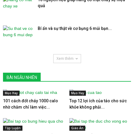
quả
Bí ẩn và sự thật về cơ bụng 6 múi bạn...
Xem thêm
BÀI NGẪU NHIÊN
Mẹo Hay
Mẹo Hay
101 cách đốt cháy 1000 calo
Top 12 lợi ích của táo cho sức
nhờ chăm chỉ làm việc...
khỏe không phải...
Tập Luyện
Giáo Án