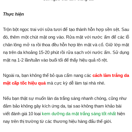
Thực hiện
Trộn bột ngọc trai với sữa tươi để tạo thành hỗn hợp sền sệt. Sau
đó, thêm một chút mật ong vào. Rửa mặt với nước ấm để các lỗ
chân lông mở ra rồi thoa đều hỗn hợp lên mặt và cổ. Giữ lớp mặt
nạ trên da khoảng 15-20 phút rồi rửa sạch với nước ấm. Sử dụng
mặt nạ 1-2 lần/tuần vào buổi tối để thấy hiệu quả rõ rệt.
Ngoài ra, bạn không thể bỏ qua cẩm nang các
cách làm trắng da
mặt cấp tốc hiệu quả
mà cực kỳ dễ làm tại nhà nhé.
Nếu bạn thật sự muốn làn da trắng sáng nhanh chóng, cũng như
đảm bảo không gây kích ứng da, tại sao không tham khảo bài
viết đánh giá 10 loại
kem dưỡng da mặt trắng sáng tốt nhất
hiện
nay trên thị trường từ các thương hiệu hàng đấu thế giới.