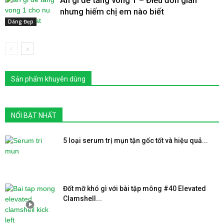
nhưng hiếm chị em nào biết
Dáng Đẹp
Sản phẩm khuyên dùng
NỔI BẬT NHẤT
5 loại serum trị mụn tận gốc tốt và hiệu quả...
Đốt mỡ khó gì với bài tập mông #40 Elevated
Clamshell...