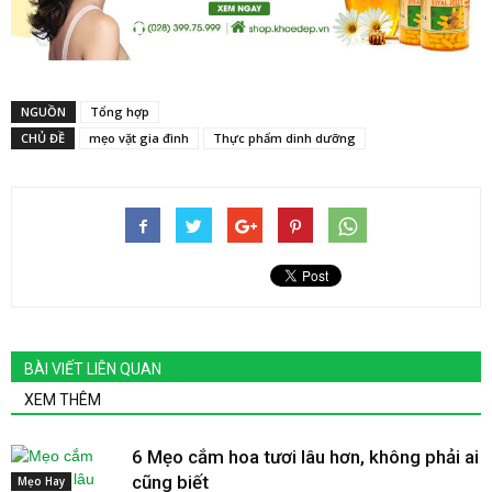
NGUỒN
Tổng hợp
CHỦ ĐỀ
mẹo vặt gia đình
Thực phẩm dinh dưỡng
BÀI VIẾT LIÊN QUAN
XEM THÊM
6 Mẹo cắm hoa tươi lâu hơn, không phải ai
cũng biết
Mẹo Hay