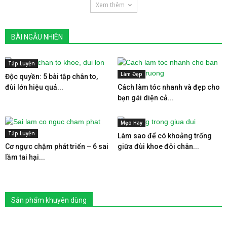
Xem thêm
BÀI NGẪU NHIÊN
Tập Luyện
Làm Đẹp
Độc quyền: 5 bài tập chân to,
đùi lớn hiệu quả...
Cách làm tóc nhanh và đẹp cho
bạn gái diện cả...
Mẹo Hay
Tập Luyện
Làm sao để có khoảng trống
Cơ ngực chậm phát triển – 6 sai
giữa đùi khoe đôi chân...
lầm tai hại...
Sản phẩm khuyên dùng