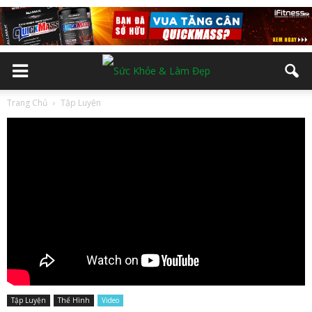
Trang Chủ
Tập Luyện
Tập Luyện
Thể Hình
Video