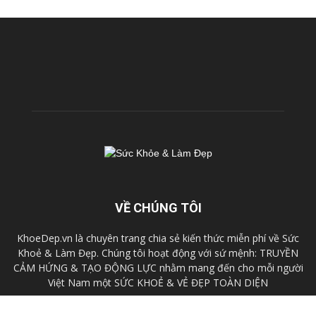
VỀ CHÚNG TÔI
KhoeDep.vn là chuyên trang chia sẻ kiến thức miễn phí về Sức
Khoẻ & Làm Đẹp. Chúng tôi hoạt động với sứ mệnh: TRUYỀN
CẢM HỨNG & TẠO ĐỘNG LỰC nhằm mang đến cho mỗi người
Việt Nam một SỨC KHOẺ & VẺ ĐẸP TOÀN DIỆN
Liên hệ:
cskh@fhb.vn