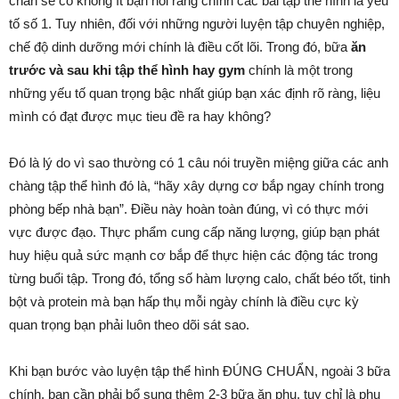
chắn sẽ có không ít bạn nói rằng chính các bài tập thể hình là yếu
tố số 1. Tuy nhiên, đối với những người luyện tập chuyên nghiệp,
chế độ dinh dưỡng mới chính là điều cốt lõi. Trong đó, bữa
ăn
trước và sau khi tập thể hình hay gym
chính là một trong
những yếu tố quan trọng bậc nhất giúp bạn xác định rõ ràng, liệu
mình có đạt được mục tieu đề ra hay không?
Đó là lý do vì sao thường có 1 câu nói truyền miệng giữa các anh
chàng tập thể hình đó là, “hãy xây dựng cơ bắp ngay chính trong
phòng bếp nhà bạn”. Điều này hoàn toàn đúng, vì có thực mới
vực được đạo. Thực phẩm cung cấp năng lượng, giúp bạn phát
huy hiệu quả sức mạnh cơ bắp để thực hiện các động tác trong
từng buổi tập. Trong đó, tổng số hàm lượng calo, chất béo tốt, tinh
bột và protein mà bạn hấp thụ mỗi ngày chính là điều cực kỳ
quan trọng bạn phải luôn theo dõi sát sao.
Khi bạn bước vào luyện tập thể hình ĐÚNG CHUẨN, ngoài 3 bữa
chính, bạn cần phải bổ sung thêm 2-3 bữa ăn phụ, tuy chỉ là phụ