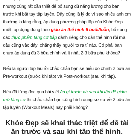
nhưng cũng rất cần thiết để bổ sung đủ năng lượng cho bạn
trước khi bắt tay tập luyện. Đây cũng là lý do vì sao nhiều anh em
thường la làng rằng, áp dụng phương pháp tập của Khỏe Đẹp
miết, áp dụng đúng theo
giáo án thể hình 6 buổi/tuần
, bổ sung
các
thực phẩm tăng cơ bắp
dành riêng cho dân thể hình rồi mà
đâu cũng vào đấy, chẳng thấy người to ra tí nào. Có phải bạn
chưa áp dụng đủ 3 bữa chính và ít nhất 2-3 bữa phụ không?
Nếu là người tập lâu rồi chắc chắn bạn sẽ hiểu đó chính 2 bữa ăn
Pre-workout (trước khi tập) và Post-workout (sau khi tập).
Nếu đã từng đọc qua bài viết
ăn gì trước và sau khi tập để giảm
mỡ tăng cơ
thì chắc chắn bạn cũng hình dung sơ sơ về 2 bữa ăn
tập luyện (Workout Meals) này phải không?
Khỏe Đẹp sẽ khai thác triệt để đề tài
ăn trước và sau khi tập thể hình,