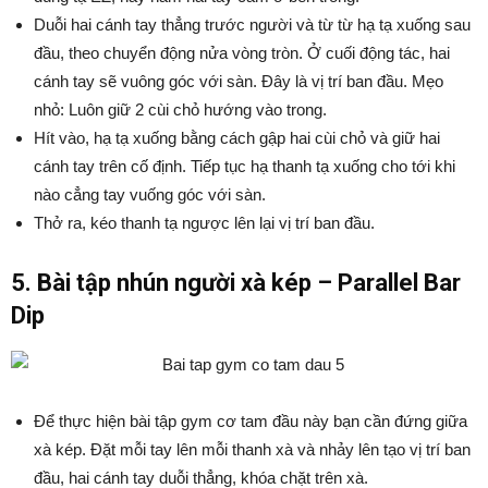
Duỗi hai cánh tay thẳng trước người và từ từ hạ tạ xuống sau
đầu, theo chuyển động nửa vòng tròn. Ở cuối động tác, hai
cánh tay sẽ vuông góc với sàn. Đây là vị trí ban đầu. Mẹo
nhỏ: Luôn giữ 2 cùi chỏ hướng vào trong.
Hít vào, hạ tạ xuống bằng cách gập hai cùi chỏ và giữ hai
cánh tay trên cố định. Tiếp tục hạ thanh tạ xuống cho tới khi
nào cẳng tay vuống góc với sàn.
Thở ra, kéo thanh tạ ngược lên lại vị trí ban đầu.
5. Bài tập nhún người xà kép – Parallel Bar
Dip
Để thực hiện bài tập gym cơ tam đầu này bạn cần đứng giữa
xà kép. Đặt mỗi tay lên mỗi thanh xà và nhảy lên tạo vị trí ban
đầu, hai cánh tay duỗi thẳng, khóa chặt trên xà.