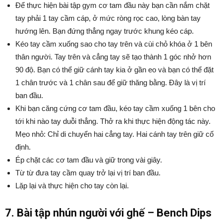
Để thực hiện bài tập gym cơ tam đầu này bạn cần nắm chặt
tay phải 1 tay cầm cáp, ở mức ròng rọc cao, lòng bàn tay
hướng lên. Bạn đứng thẳng ngay trước khung kéo cáp.
Kéo tay cầm xuống sao cho tay trên và cùi chỏ khóa ở 1 bên
thân người. Tay trên và cẳng tay sẽ tạo thành 1 góc nhở hơn
90 độ. Bạn có thể giữ cánh tay kia ở gần eo và bạn có thể đặt
1 chân trước và 1 chân sau để giữ thăng bằng. Đây là vị trí
ban đầu.
Khi bạn căng cứng cơ tam đầu, kéo tay cầm xuống 1 bên cho
tới khi nào tay duỗi thẳng. Thở ra khi thực hiện động tác này.
Mẹo nhỏ: Chỉ di chuyển hai cẳng tay. Hai cánh tay trên giữ cố
định.
Ép chặt các cơ tam đầu và giữ trong vài giây.
Từ từ đưa tay cầm quay trở lại vị trí ban đầu.
Lặp lại và thực hiện cho tay còn lại.
7. Bài tập nhún người với ghế – Bench Dips