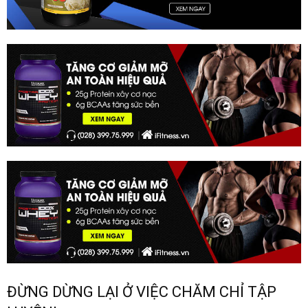
ĐỪNG DỪNG LẠI Ở VIỆC CHĂM CHỈ TẬP