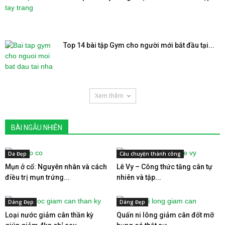
Top 14 bài tập Gym cho người mới bắt đầu tại...
Xem thêm
BÀI NGẪU NHIÊN
Da Đẹp
Câu chuyện thành công
Mụn ở cổ: Nguyên nhân và cách
Lê Vy – Công thức tăng cân tự
điều trị mụn trứng...
nhiên và tập...
Dáng Đẹp
Dáng Đẹp
Loại nước giảm cân thần kỳ
Quấn ni lông giảm cân đốt mỡ