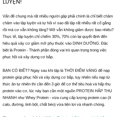
LUYỆN!
Vấn đề chung mà rất nhiều người gặp phải chính là chỉ biết chăm
chăm vào tập luyện và tự hỏi vì sao đã tập rất nhiều rất cố gắng
rồi mà cơ vẫn không tăng? Mỡ vẫn không giảm được bao nhiêu?
Thực tế, tập luyện chỉ chiếm 30%, 70% còn lại quyết định đến
hiệu quả xây cơ giảm mỡ phụ thuộc vào DINH DƯỠNG. Đặc
biệt là Protein - Thành phần đóng vai trò quan trọng trong việc
phục hồi và xây dựng cơ bắp.
BẠN CÓ BIẾT? Ngay sau khi tập là THỜI ĐIỂM VÀNG để nạp
protein giúp phục hồi và xây dựng cơ bắp, tuy nhiên nếu nạp từ
thức ăn tự nhiên thì cần đến 3 giờ để cơ thể tiêu hoá và hấp thụ
protein vào cơ, lúc này bạn cần một nguồn PROTEIN HẤP THỤ
NHANH như Whey Protein - vừa cung cấp lượng protein cao (ít
calo, đường, tinh bột, chất béo) vừa tiện lợi và nhanh chóng.