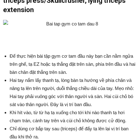
triceps press/Skullcrusher, lying triceps
extension
Để thực hiện bài tập gym cơ tam đầu này bạn cần nằm ngửa
trên ghế, tạ EZ hoặc tạ thẳng đặt trên sàn, phía trên đầu và hai
bàn chân đặt thẳng trên sàn.
Hai tay nắm lấy thanh tạ, lòng bàn ta hướng về phía chân và
nâng tạ lên trên người, duỗi thẳng chiều dài của tay. Mẹo nhỏ:
Hai tay phải vuông góc với thân người và sàn. Hai cùi chỏ bó
sát vào thân người. Đây là vị trí ban đầu.
Khi hít vào, từ từ hạ tạ xuống cho tới khi nào thanh tạ hơi
chạm trán, cánh tay trên và cùi chỏ không được cử động.
Chỉ dùng cơ bắp tay sau (triceps) để đẩy tạ lên lại vị trí ban
đầu khi thở ra.