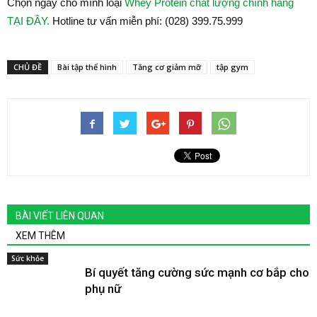
Chọn ngay cho mình loại
Whey Protein chất lượng chính hãng
TẠI ĐÂY.
Hotline tư vấn miễn phí: (028) 399.75.999
CHỦ ĐỀ
Bài tập thể hình
Tăng cơ giảm mỡ
tập gym
BÀI VIẾT LIÊN QUAN
XEM THÊM
Sức khỏe
Bí quyết tăng cường sức mạnh cơ bắp cho
phụ nữ