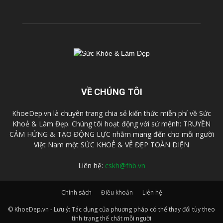
VỀ CHÚNG TÔI
KhoeDep.vn là chuyên trang chia sẻ kiến thức miễn phí về Sức
Khoẻ & Làm Đẹp. Chúng tôi hoạt động với sứ mệnh: TRUYỀN
CẢM HỨNG & TẠO ĐỘNG LỰC nhằm mang đến cho mỗi người
Việt Nam một SỨC KHOẺ & VẺ ĐẸP TOÀN DIỆN
Liên hệ:
cskh@fhb.vn
Chính sách
Điều khoản
Liên hệ
© KhoeDep.vn - Lưu ý: Tác dụng của phuơng pháp có thể thay đổi tùy theo
tình trạng thể chất mỗi nguời