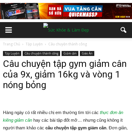
Trang Chủ
Tập Luyện
Câu chuyện thành công
Tập Luyện
Câu chuyện thành công
Giảm cân
Giáo Án
Câu chuyện tập gym giảm cân
của 9x, giảm 16kg và vòng 1
nóng bỏng
Hàng ngày có rất nhiều chị em thường tìm tới các
thực đơn ăn
kiêng giảm cân
hay các bài tập đốt mỡ… nhưng cũng không ít
người tham khảo các
câu chuyện tập gym giảm cân
. Đơn giản,