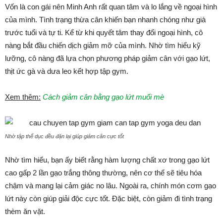
Vốn là con gái nên Minh Anh rất quan tâm và lo lắng về ngoại hình
của mình. Tình trạng thừa cân khiến bạn nhanh chóng như già
trước tuổi và tự ti. Kể từ khi quyết tâm thay đổi ngoại hình, cô
nàng bắt đầu chiến dịch giảm mỡ của mình. Nhờ tìm hiểu kỹ
lưỡng, cô nàng đã lựa chọn phương pháp giảm cân với gạo lứt,
thịt ức gà và dưa leo kết hợp tập gym.
Xem thêm:
Cách giảm cân bằng gạo lứt muối mè
Nhờ tập thể dục đều đặn lại giúp giảm cân cực tốt
Nhờ tìm hiểu, bạn ấy biết rằng hàm lượng chất xơ trong gạo lứt
cao gấp 2 lần gạo trắng thông thường, nên cơ thể sẽ tiêu hóa
chậm và mang lại cảm giác no lâu. Ngoài ra, chính món cơm gạo
lứt này còn giúp giải độc cực tốt. Đặc biệt, còn giảm đi tình trạng
thèm ăn vặt.