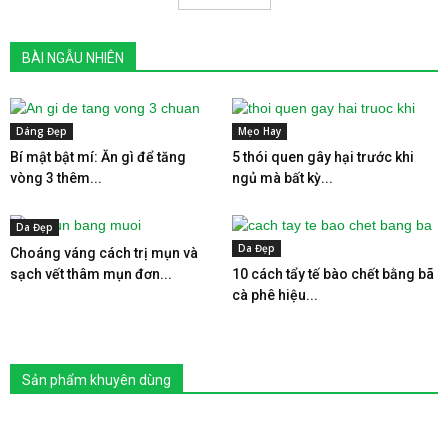
BÀI NGẪU NHIÊN
Dáng Đẹp
Mẹo Hay
Bí mật bật mí: Ăn gì để tăng
5 thói quen gây hại trước khi
vòng 3 thêm...
ngủ mà bất kỳ...
Da Đẹp
Da Đẹp
Choáng váng cách trị mụn và
sạch vết thâm mụn đơn...
10 cách tẩy tế bào chết bằng bã
cà phê hiệu...
Sản phẩm khuyên dùng