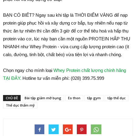
BẠN CÓ BIẾT? Ngay sau khi tập là THỜI ĐIỂM VÀNG để nạp
protein giúp phục hồi và xây dựng cơ bắp, tuy nhiên nếu nạp từ
thức ăn tự nhiên thì cần đến 3 giờ để cơ thể tiêu hoá và hấp thụ
protein vào cơ, lúc này bạn cần một nguồn PROTEIN HẤP THỤ
NHANH như Whey Protein - vừa cung cấp lượng protein cao (ít
calo, đường, tinh bột, chất béo) vừa tiện lợi và nhanh chóng.
Chọn ngay cho mình loại
Whey Protein chất lượng chính hãng
TẠI ĐÂY.
Hotline tư vấn miễn phí: (028) 399.75.999
CHỦ ĐỀ
Bài tập giảm mỡ bụng
Eo thon
tập gym
tập thể dục
Thể dục thẩm mỹ