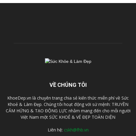
VỀ CHÚNG TÔI
KhoeDep.vn là chuyên trang chia sẻ kiến thức miễn phí về Sức
Khoẻ & Làm Đẹp. Chúng tôi hoạt động với sứ mệnh: TRUYỀN
CẢM HỨNG & TẠO ĐỘNG LỰC nhằm mang đến cho mỗi người
Việt Nam một SỨC KHOẺ & VẺ ĐẸP TOÀN DIỆN
Liên hệ:
cskh@fhb.vn