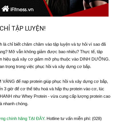
CHỈ TẬP LUYỆN!
 là chỉ biết chăm chăm vào tập luyện và tự hỏi vì sao đã
 tăng? Mỡ vẫn không giảm được bao nhiêu? Thực tế, tập
 đến hiệu quả xây cơ giảm mỡ phụ thuộc vào DINH DƯỠNG.
uan trọng trong việc phục hồi và xây dựng cơ bắp.
VÀNG để nạp protein giúp phục hồi và xây dựng cơ bắp,
n 3 giờ để cơ thể tiêu hoá và hấp thụ protein vào cơ, lúc
NH như Whey Protein - vừa cung cấp lượng protein cao
 và nhanh chóng.
ợng chính hãng TẠI ĐÂY.
Hotline tư vấn miễn phí: (028)