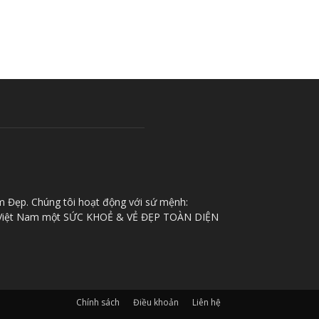
m Đẹp. Chúng tôi hoạt động với sứ mệnh:
iệt Nam một SỨC KHOẺ & VẺ ĐẸP TOÀN DIỆN
Chính sách
Điều khoản
Liên hệ