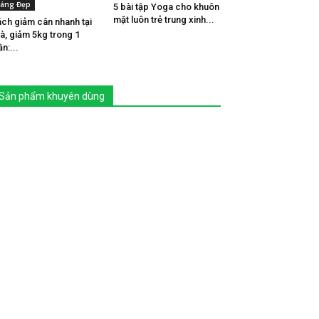
áng Đẹp
5 bài tập Yoga cho khuôn
mặt luôn trẻ trung xinh...
ch giảm cân nhanh tại
à, giảm 5kg trong 1
ần:...
Sản phẩm khuyên dùng