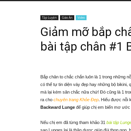
Tập Luyện
Giáo Án
Video
Giảm mỡ bắp châ
bài tập chân #1
Bắp chân to chắc chắn luôn là 1 trong những n
có thể tự tin diện váy đẹp hay những bộ bikini, 
mà lại kém săn chắc nữa chứ! Đó cũng là 1 tr
ra cho
chuyên trang Khỏe Đẹp
. Hiểu được nỗi 
Backward Lunge
để giúp chị em biến mơ ước t
Nếu chị em đã từng tham khảo 31
bài tập Lung
sao Lunges lại là thân dược giúp đùi thon gọn,