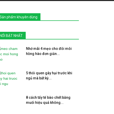
Sản phẩm khuyên dùng
NỔI BẬT NHẤT
Nhớ mãi 4 mẹo cho đôi môi
hồng hào đơn giản...
5 thói quen gây hại trước khi
ngủ mà bất kỳ...
8 cách tẩy tế bào chết bằng
muối hiệu quả không...