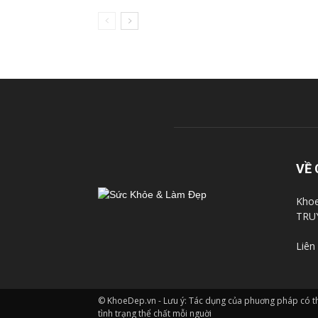
VỀ 
Khoe
TRU
Liên
© KhoeDep.vn - Lưu ý: Tác dụng của phuơng pháp có thê
tình trạng thể chất mỗi nguời