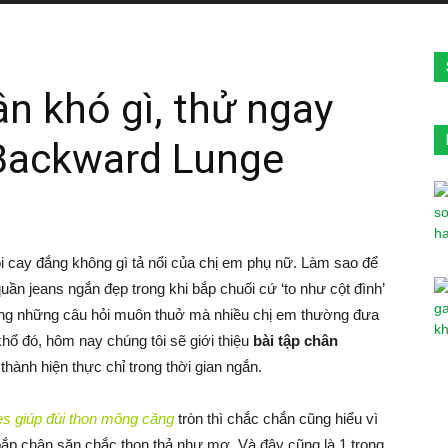
n khó gì, thử ngay
 Backward Lunge
ỗi cay đắng không gì tả nổi của chị em phụ nữ. Làm sao để
quần jeans ngắn đẹp trong khi bắp chuối cứ ‘to như cột đình’
ong những câu hỏi muôn thuở mà nhiều chị em thường đưa
khổ đó, hôm nay chúng tôi sẽ giới thiệu
bài tập chân
hành hiện thực chỉ trong thời gian ngắn.
es giúp đùi thon mông căng
tròn thì chắc chắn cũng hiểu vì
 bắp chân săn chắc thon thả như mơ. Và đây cũng là 1 trong