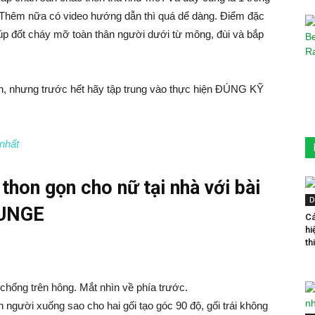
y. Thêm nữa có video hướng dẫn thì quá dể dàng. Điểm đặc
úp đốt cháy mỡ toàn thân người dưới từ mông, đùi và bắp
ên, nhưng trước hết hãy tập trung vào thực hiện ĐÚNG KỸ
 nhất
hon gọn cho nữ tại nhà với bài
D
LUNGE
Cá
hi
th
chống trên hông. Mắt nhìn về phía trước.
n người xuống sao cho hai gối tạo góc 90 độ, gối trái không