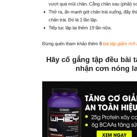
vượt quá mũi chân. Cẳng chân sau (phải) so
Thở ra, ấn mạnh gót chân trái xuống, đẩy thân
chân trái. Đó là 1 lần lặp.
Tiếp tục lặp lại thêm 19 lần nữa.
Đừng quên tham khảo thêm 8
bài tập giảm mỡ
Hãy cố gắng tập đều bài
nhận cơn nóng la