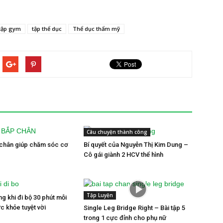
tập gym
tập thể dục
Thể dục thẩm mỹ
Câu chuyện thành công
 chân giúp chăm sóc cơ
Bí quyết của Nguyễn Thị Kim Dung –
Cô gái giành 2 HCV thể hình
Tập Luyện
àng khi đi bộ 30 phút mỗi
c khỏe tuyệt vời
Single Leg Bridge Right – Bài tập 5
trong 1 cực đỉnh cho phụ nữ