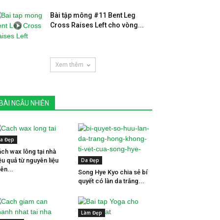
Bài tập mông #11 Bent Leg
Cross Raises Left cho vòng...
Xem thêm
BÀI NGẪU NHIÊN
a Đẹp
ch wax lông tại nhà
ệu quả từ nguyên liệu
Da Đẹp
iên...
Song Hye Kyo chia sẻ bí
quyết có làn da trắng...
Làm Đẹp