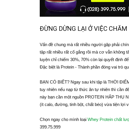
ĐỪNG DỪNG LẠI Ở VIỆC CHĂM 
Vấn đề chung mà rất nhiều người gặp phải chính
tập rất nhiều rất cố gắng rồi mà cơ vẫn không
luyện chỉ chiếm 30%, 70% còn lại quyết định
Đặc biệt là Protein - Thành phần đóng vai trò q
BẠN CÓ BIẾT? Ngay sau khi tập là THỜI ĐIỂM 
tuy nhiên nếu nạp từ thức ăn tự nhiên thì cần đế
này bạn cần một nguồn PROTEIN HẤP THỤ NHA
(ít calo, đường, tinh bột, chất béo) vừa tiện lợi
Chọn ngay cho mình loại
Whey Protein chất lư
399.75.999