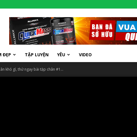
M ĐẸP
TẬP LUYỆN
YÊU
VIDEO
 khó gì, thử ngay bài tập chân #1...