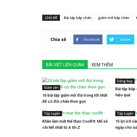
CHỦ ĐỀ
Bài tập bắp chân
giảm mỡ bắp chân
Chia sẻ
Facebook
Twitter
BÀI VIẾT LIÊN QUAN
XEM THÊM
Dáng Đẹp
Giảm cân
Bài tập bắp
hiệu quả
16 bài tập giảm mỡ đùi trong tốt nhất
để có đôi chân thon gọn
Tập Luyện
Tập Luyện
Khăn làm mát thể thao CoolFit: Mổ xẻ
15 lợi ích v
chi tiết nhất từ A tới Z
ngày cho sứ