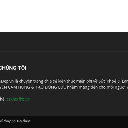
CHÚNG TÔI
Dep.vn là chuyên trang chia sẻ kiến thức miễn phí về Sức Khoẻ & Là
YỀN CẢM HỨNG & TẠO ĐỘNG LỰC nhằm mang đến cho mỗi người V
 hệ:
cskh@fhb.vn
̉ thay đổi tùy theo