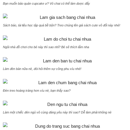
Bạn muốn bảo quản cupcake ư? Vỏ chai có thể làm được đấy
Sách báo, tài liệu học tập quá bề bộn? Treo chúng lên giá sách cute vô đối này nhé!
Ngôi nhà đồ chơi cho bé này thì sao nhỉ? Bé sẽ thích lắm nha
Làm đèn bàn nữa nè, đòi hỏi thêm sự công phu xíu nhé!
Đèn treo hoàng tráng hơn xíu nè, bạn thấy sao?
Làm một chiếc đèn ngủ vô cùng đáng yêu này thì sao? Dễ làm phải không nè