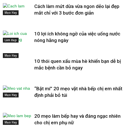
Cách làm mứt dừa vừa ngon dẻo lại đẹp
mắt chỉ với 3 bước đơn giản
Mẹo Hay
10 lợi ích không ngờ của việc uống nước
nóng hằng ngày
Làm Đẹp
Mẹo Hay
10 thói quen xấu mùa hè khiến bạn dễ bị
mắc bệnh cần bỏ ngay
“Bật mí” 20 mẹo vặt nhà bếp chị em nhất
định phải bỏ túi
Mẹo Hay
20 mẹo làm bếp hay và đáng ngạc nhiên
cho chị em phụ nữ
Mẹo Hay