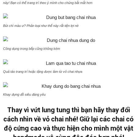
này! Bạn có thể trang trí theo ý mình cho chúng bắt mắt hơn
Bút chì màu ư? Phân loại như thế này rất tiện lợi nè
Công dụng trong bếp cũng không kém
Quả táo trang trí hoặc tặng được làm từ vỏ chai nhựa
Khay đựng đồ siêu đáng yêu
Thay vì vứt lung tung thì bạn hãy thay đổi
cách nhìn về vỏ chai nhé! Giữ lại các chai có
độ cứng cao và thực hiện cho mình một vật