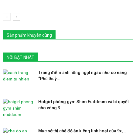
Sản phẩm khuyên dùng
NỔI BẬT NHẤT
Trang điểm ánh hồng ngọt ngào như cô nàng
“Phù thuỷ...
Hotgirl phòng gym Shim Euddeum và bí quyết
cho vòng 3...
Mục sở thị chế độ ăn kiêng linh hoạt của 9x,...