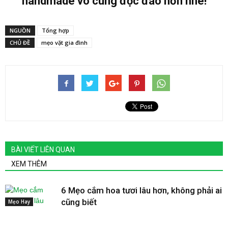
handmade vô cùng độc đáo hơn nhé!
NGUỒN
Tổng hợp
CHỦ ĐỀ
mẹo vặt gia đình
BÀI VIẾT LIÊN QUAN
XEM THÊM
6 Mẹo cắm hoa tươi lâu hơn, không phải ai
cũng biết
Mẹo Hay