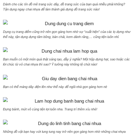
Dành cho các tín đồ mê trang sức đây, đồ trang sức của bạn quá nhiều phải không?
Tận dụng ngay chai nhựa để làm thành giá đựng đồ trang sức nào!
Dụng cụ trang điểm cũng trở nên gọn gàng hơn nhờ sự “xuất hiện” của các lọ đựng như
thế này, tận dụng đựng tăm bông, bàn chải, kem đánh răng,… cũng tiện luôn nhỉ.
Bạn muốn có một món quà thật sáng tạo, đầy ý nghĩa? Một hộp đựng hạt, sao hoặc các
lời chúc từ vỏ chai nhựa thì sao? Ý tưởng này không tệ chút nào!
Bạn có thể máng dây điện lên như thế này để ngôi nhà gọn gàng hơn nè
Đựng bánh, mứt vô cùng tiện lợi luôn nha. Trang trí thêm xíu nhé!
Những đồ vật bạn hay vứt lung tung nay trở nên gọn gàng hơn nhờ những chai nhựa