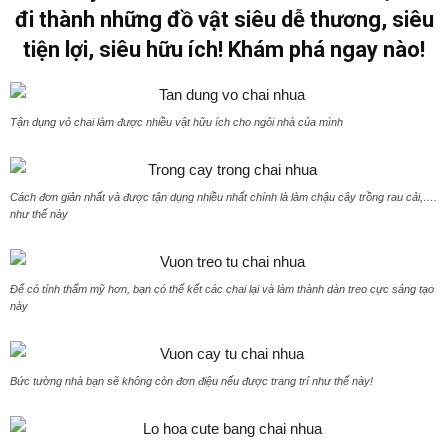
đi thành những đồ vật siêu dễ thương, siêu
tiện lợi, siêu hữu ích! Khám phá ngay nào!
Tận dụng vỏ chai làm được nhiều vật hữu ích cho ngôi nhà của mình
Cách đơn giản nhất và được tận dụng nhiều nhất chính là làm chậu cây trồng rau cải,….
như thế này
Để có tính thẩm mỹ hơn, bạn có thể kết các chai lại và làm thành dàn treo cực sáng tạo
này
Bức tường nhà bạn sẽ không còn đơn điệu nếu được trang trí như thế này!