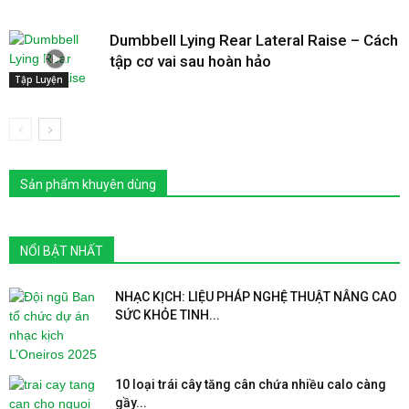
Dumbbell Lying Rear Lateral Raise – Cách
tập cơ vai sau hoàn hảo
Tập Luyện
Sản phẩm khuyên dùng
NỔI BẬT NHẤT
NHẠC KỊCH: LIỆU PHÁP NGHỆ THUẬT NÂNG CAO
SỨC KHỎE TINH...
10 loại trái cây tăng cân chứa nhiều calo càng
gầy...