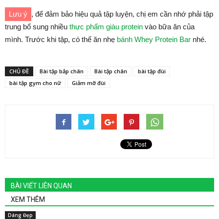
Lưu ý
, để đảm bảo hiệu quả tập luyện, chị em cần nhớ phải tập
trung bổ sung nhiều
thực phẩm giàu protein
vào bữa ăn của
mình. Trước khi tập, có thể ăn nhẹ
bánh Whey Protein Bar
nhé.
CHỦ ĐỀ
Bài tập bắp chân
Bài tập chân
bài tập đùi
bài tập gym cho nữ
Giảm mỡ đùi
BÀI VIẾT LIÊN QUAN
XEM THÊM
Dáng Đẹp